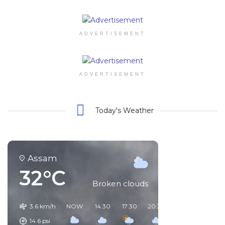
ADVERTISEMENT
ADVERTISEMENT
Today's Weather
Assam
32°C
Broken clouds
3.6 km/h
NOW
14:30
17:30
20:30
23:30
02:30
14.6
psi