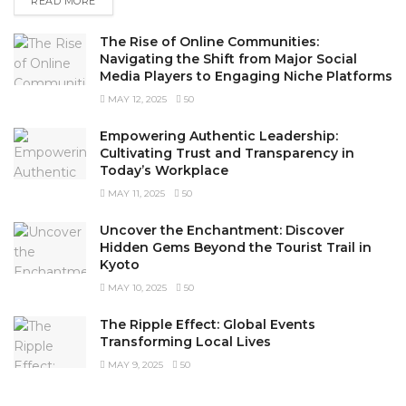
DETAILS
READ MORE
The Rise of Online Communities:
Navigating the Shift from Major Social
Media Players to Engaging Niche Platforms
MAY 12, 2025
50
Empowering Authentic Leadership:
Cultivating Trust and Transparency in
Today’s Workplace
MAY 11, 2025
50
Uncover the Enchantment: Discover
Hidden Gems Beyond the Tourist Trail in
Kyoto
MAY 10, 2025
50
The Ripple Effect: Global Events
Transforming Local Lives
MAY 9, 2025
50