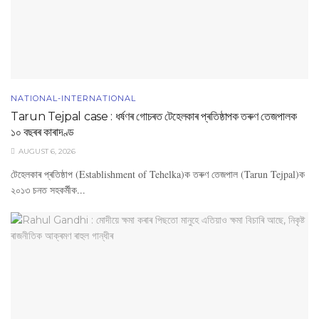
NATIONAL-INTERNATIONAL
Tarun Tejpal case : ধৰ্ষণৰ গোচৰত টেহেলকাৰ প্ৰতিষ্ঠাপক তৰুণ তেজপালক
১০ বছৰৰ কাৰাদণ্ড
AUGUST 6, 2026
টেহেলকাৰ প্ৰতিষ্ঠাপ (Establishment of Tehelka)ক তৰুণ তেজপাল (Tarun Tejpal)ক
২০১৩ চনত সহকৰ্মীক...