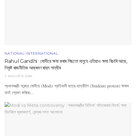
NATIONAL-INTERNATIONAL
Rahul Gandhi : মোদীয়ে ক্ষমা কৰাৰ পিছতো মানুহে এতিয়াও ক্ষমা বিচাৰি আছে,
নিকৃষ্ট ৰাজনীতিক আক্ৰমণ ৰাহুল গান্ধীৰ
AUGUST 6, 2026
প্রধানমন্ত্রী নৰেন্দ্র মোদীয়ে (Modi) প্রতিবাদী ছাত্র-ছাত্রীলৈ (Students protest) ক্ষমাৰ
বার্তা প্রেৰণ কৰিছে৷...