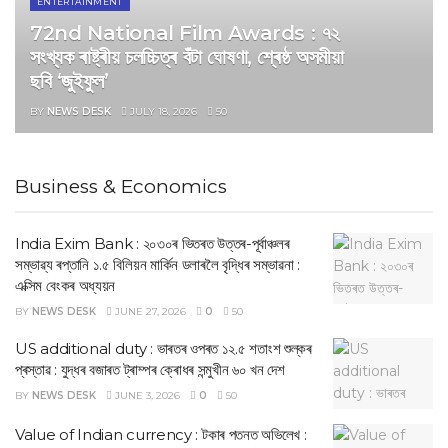
ENTERTAINMENT
72nd National Film Awards : ৭২
সংখ্যক ৰাষ্ট্ৰীয় চলচ্চিত্ৰ বঁটা ঘোষণা, শ্ৰেষ্ঠ অসমীয়া
ছবি ‘জুইফুল’
BY
NEWS DESK
JULY 18, 2026
50
Business & Economics
‎India Exim Bank : ২০৩০ৰ ভিতৰত উত্তৰ-পূৰ্বাঞ্চলৰ
সম্ভাৱ্য ৰপ্তানি ১.৫ বিলিয়ন মাৰ্কিন ডলাৰলৈ বৃদ্ধিৰ সম্ভাৱনা :
এক্সিম বেংকৰ অধ্যয়ন
BY
NEWS DESK
JUNE 27, 2026
0
50
US additional duty : ভাৰতৰ ওপৰত ১২.৫ শতাংশ শুল্কৰ
প্ৰস্তাৱ : যুদ্ধৰ বজাৰত ট্ৰাম্পৰ ক্ৰোধৰ সন্মুখীন ৬০ খন দেশ
BY
NEWS DESK
JUNE 3, 2026
0
50
Value of Indian currency : টকাৰ পতনত অভিলেখ :