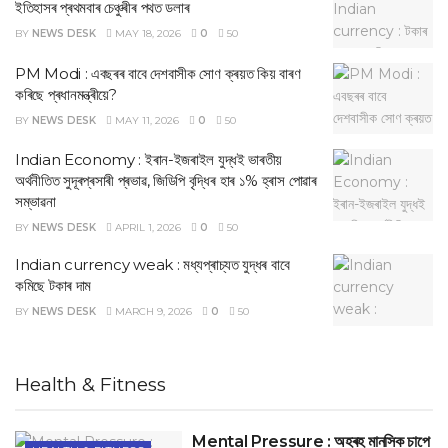
ইতিহাসৰ প্ৰথমবাৰ চেঞ্চুৰীৰ পথত ডলাৰ
BY
NEWS DESK
MAY 18, 2026
0
50
PM Modi : এবছৰৰ বাবে দেশবাসীক সোণ ক্ৰয়ত কিয় বাৰণ
কৰিছে প্ৰধানমন্ত্ৰীয়ে?
BY
NEWS DESK
MAY 11, 2026
0
50
Indian Economy : ইৰান-ইজৰাইল যুদ্ধই ভাৰতীয়
অৰ্থনীতিত সুদূৰপ্ৰসাৰী প্ৰভাৱ, জিডিপি বৃদ্ধিৰ হাৰ ১% হ্ৰাস পোৱাৰ
সম্ভাৱনা
BY
NEWS DESK
APRIL 1, 2026
0
50
Indian currency weak : মধ্যপ্ৰাচ্যত যুদ্ধৰ বাবে
কমিছে টকাৰ দাম
BY
NEWS DESK
MARCH 9, 2026
0
50
Health & Fitness
Mental Pressure : অহৰহ মানসিক চাপে