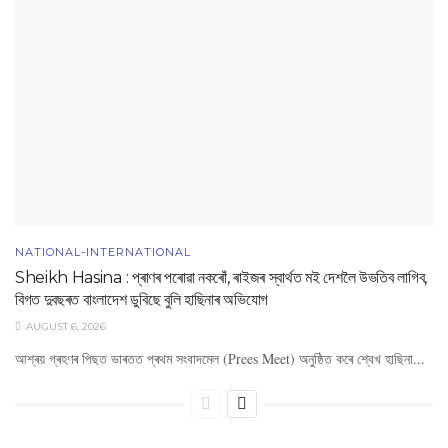
NATIONAL-INTERNATIONAL
Sheikh Hasina : প্ৰাণৰ পৰোৱা নকৰোঁ, ৰাইজৰ স্বাৰ্থত মই দেশলৈ উভতিব লাগিব,
বিগত দুবছৰত বাংলাদেশ ডুবিছে বুলি হাছিনাৰ অভিযোগ
AUGUST 6, 2026
আশ্ৰয় গ্ৰহণৰ পিছত ভাৰতত প্ৰথম সংবাদমেল (Prees Meet) অনুষ্ঠিত কৰে শ্বেখ হাছিনা...