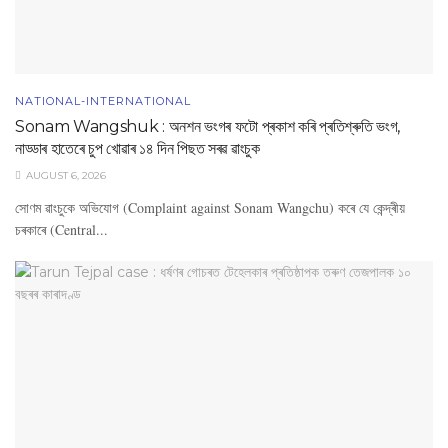
NATIONAL-INTERNATIONAL
Sonam Wangshuk : অনশন ভংগৰ ফটো প্ৰকাশ কৰি প্ৰতিশ্ৰুতি ভংগ,
নাড্ডাৰ হাতেৰে চুপ খোৱাৰ ১৪ দিন পিছত সৰৱ ৱাংচুক
AUGUST 6, 2026
সোণম ৱাংচুকে অভিযোগ (Complaint against Sonam Wangchu) কৰে যে কেন্দ্ৰীয়
চৰকাৰে (Central...