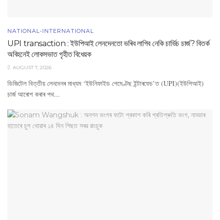
NATIONAL-INTERNATIONAL
UPI transaction : ইউপিআই লেনদেনতো ভৰিব লাগিব নেকি চাৰ্ভিচ চাৰ্জ? বিতৰ্ক
অবিহনেই লোকসভাত গৃহীত বিধেয়ক
AUGUST 7, 2026
ডিজিটেল বিত্তীয় লেনদেনৰ মাধ্যম ‘ইউনিফাইড পেমেণ্টছ ইন্টাৰফেচ’ত (UPI)(ইউপিআই)
চাৰ্জ আৰোপ কৰাৰ পথ...