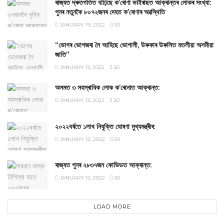
ৰাজ্যত দ্ৰুতগতিত বাঢ়িছে ক’ৰোণা ভাইৰাছত আক্ৰান্তৰ লোকৰ সংখ্যা:
পুনৰ নতুনকৈ ৮০৭২জনৰ দেহত ক’ৰোণাৰ অৱস্থিতি
JANUARY 19, 2022
50
“ভোগৰ ভোগজৰা লৈ আহিছে ভোগালী, উৰুকাৰ উৰুলিত মতলীয়া অসমীয়া
জাতি”
JANUARY 13, 2022
50
অসমত ৩ সহস্ৰাধিক লোক ক’ৰোনাত আক্ৰান্ত:
JANUARY 13, 2022
50
২০২২বর্ষতে ১লাখ নিযুক্তি ঘোষণা মুখ্যমন্ত্ৰীৰ:
JANUARY 12, 2022
50
ৰাজ্যত পুনৰ ২৮৩৭জন কোভিডত আক্ৰান্ত:
JANUARY 12, 2022
50
LOAD MORE