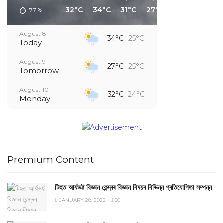
32°C
34°C
31°C
27°C
26°C
25°C
77
%
August 8
34°C
25°C
Today
August 9
27°C
25°C
Tomorrow
August 10
32°C
24°C
Monday
August 11
34°C
25°C
Tuesday
August 12
32°C
26°C
Wednesday
Premium Content
August 13
33°C
26°C
Thursday
টিহুত আৰ্যভট্ট বিজ্ঞান কেন্দ্ৰৰ বিজ্ঞান বিষয়ৰ বিভিন্ন প্ৰতিযোগিতা সম্পন্ন
JANUARY 28, 2022
50
August 14
31°C
26°C
Friday