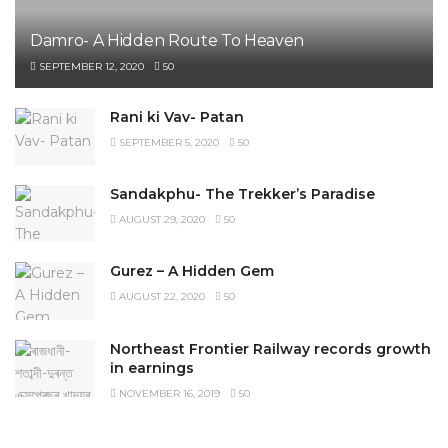
Damro- A Hidden Route To Heaven
SEPTEMBER 12, 2020
50
Rani ki Vav- Patan
SEPTEMBER 5, 2020
50
Sandakphu- The Trekker’s Paradise
AUGUST 29, 2020
50
Gurez – A Hidden Gem
AUGUST 22, 2020
50
Northeast Frontier Railway records growth
in earnings
NOVEMBER 16, 2019
50