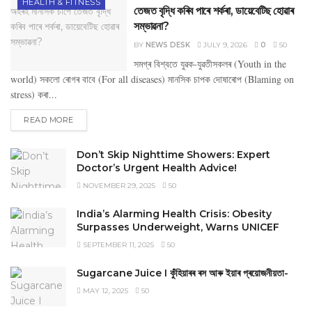
HEALTH & FITNESS
তেজত বৃদ্ধি কৰিব পাৰে শৰ্কৰা, ডায়েবেটিছ হোৱাৰ
সম্ভাৱনা?
BY
NEWS DESK
JULY 9, 2026
0
50
সমগ্ৰ বিশ্বতে যুৱক-যুৱতীসকলৰ (Youth in the
world) সকলো ৰোগৰ বাবে (For all diseases) মানসিক চাপক দোষাৰোপ (Blaming on
stress) কৰা...
DETAILS
READ MORE
Don’t Skip Nighttime Showers: Expert
Doctor’s Urgent Health Advice!
NOVEMBER 29, 2025
50
India’s Alarming Health Crisis: Obesity
Surpasses Underweight, Warns UNICEF
SEPTEMBER 11, 2025
50
Sugarcane Juice I কুঁহিয়াৰৰ ৰস আৰু ইয়াৰ প্ৰয়োজনীয়তা-
MAY 12, 2025
50