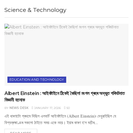
Science & Technology
EDUCATION AND TECHNOLOGY
Albert Einstein : আইনষ্টাইনে ঠিকেই কৈছিল! মংগল গ্ৰহৰ অদ্ভুত পৰিঘটনাত
বিজ্ঞানী হতবাক
BY
NEWS DESK
JANUARY 17, 2026
50
এই ধাৰণাটো প্ৰথমে দিছিল এলবাৰ্ট আইনষ্টাইনে (Albert Einstein)৷ দেখুৱাইছিল যে
বিশ্বব্ৰহ্মাণ্ডৰ সকলো ঠাইতে সময় একে নহয়। ইয়াৰ কাৰণ হ'ল ঘড়ীৰ...