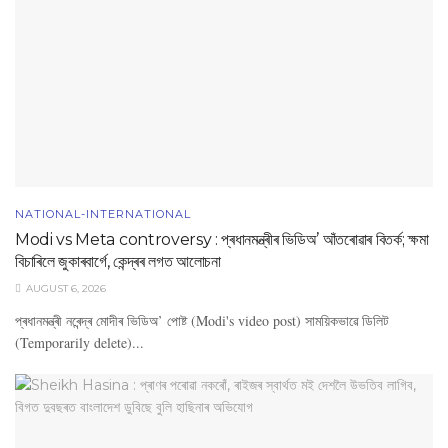
NATIONAL-INTERNATIONAL
Modi vs Meta controversy : প্ৰধানমন্ত্ৰীৰ ভিডিঅ’ আঁতৰোৱাৰ বিতৰ্ক; ক্ষমা
বিচাৰিলে জুকাৰবাৰ্গে, কেন্দ্ৰৰ লগত আলোচনা
AUGUST 6, 2026
প্ৰধানমন্ত্ৰী নৰেন্দ্ৰ মোদীৰ ভিডিঅ’ পোষ্ট (Modi's video post) সাময়িকভাৱে ডিলিট
(Temporarily delete)...