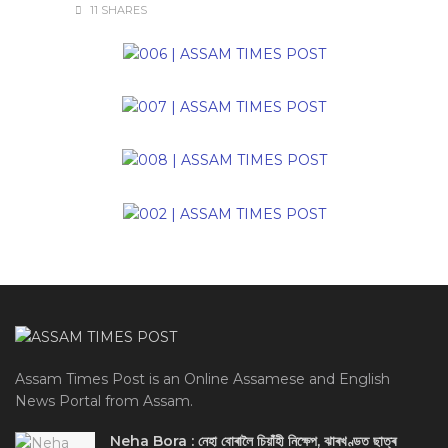
11 SHARES
Assam Times Post is an Online Assamese and English
News Portal from Assam.
Neha Bora : নেহা বোৰালৈ চিয়াঁহী নিক্ষেপ, ঝাৰখণ্ডত ছাত্ৰ