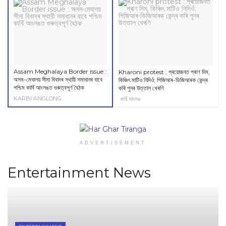
Assam Meghalaya Border issue :
Kharoni protest : প্ৰয়োজনত প্ৰাণ দিম,
অসম-মেঘালয় সীমা বিবাদৰ স্থায়ী সমাধানৰ বাবে
কিঞ্চিৎ মাটিও নিদিওঁ; পিজিআৰ-ভিজিআৰক কেন্দ্ৰ
পশ্চিম কাৰ্বি আংলঙত গুৰুত্বপূৰ্ণ বৈঠক
কৰি পুনৰ উত্তাল খেৰণি
KARBI ANGLONG
কাৰ্বি আংলঙ
ADVERTISEMENT
Entertainment News