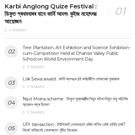
Karbi Anglong Quize Festival :
ডিফুত প্ৰথমবাৰৰ বাবে কাৰ্বি আংলং কুইজ মহোৎসৱ
আয়োজন
11 SHARES
Tree Plantation, Art Exhibition and Science Exhibition-
cum-Competition Held at Dhansiri Valley Public
School on World Environment Day
11 SHARES
Lok Sewa award : কাৰ্বি আংলঙৰ দুই কৰ্মচাৰীলৈ লোকসেৱা পুৰস্কাৰ
11 SHARES
Nijut Moina scheme : ডিফুত মুখ্যমন্ত্ৰীৰ নিযুত মইনা-নিযুত বাবু আঁচনিৰ
আবেদন-পত্ৰ বিতৰণ
11 SHARES
UPI transaction : ইউপিআই লেনদেনতো ভৰিব লাগিব নেকি চাৰ্ভিচ চাৰ্জ?
বিতৰ্ক অবিহনেই লোকসভাত গৃহীত বিধেয়ক