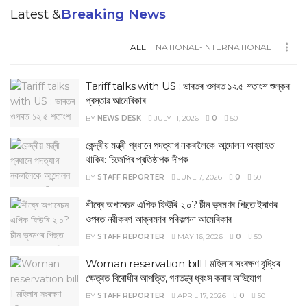
Latest &
Breaking News
ALL
NATIONAL-INTERNATIONAL
Tariff talks with US : ভাৰতৰ ওপৰত ১২.৫ শতাংশ শুল্কৰ
প্ৰস্তাৱ আমেৰিকাৰ
BY
NEWS DESK
JULY 11, 2026
0
50
‎কেন্দ্ৰীয় মন্ত্ৰী প্ৰধানে পদত্যাগ নকৰালৈকে আন্দোলন অব্যাহত
থাকিব: চিজেপিৰ প্ৰতিষ্ঠাপক দীপক
BY
STAFF REPORTER
JUNE 7, 2026
0
50
‎শীঘ্ৰে অপাৰেচন এপিক ফিউৰি ২.০? চীন ভ্ৰমণৰ পিছত ইৰাণৰ
ওপৰত নৱীকৰণ আক্ৰমণৰ পৰিকল্পনা আমেৰিকাৰ
BY
STAFF REPORTER
MAY 16, 2026
0
50
Woman reservation bill I মহিলাৰ সংৰক্ষণ বৃদ্ধিৰ
ক্ষেত্ৰত বিৰোধীৰ আপত্তি, গণতন্ত্ৰ ধ্বংস কৰাৰ অভিযোগ
BY
STAFF REPORTER
APRIL 17, 2026
0
50