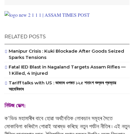
RELATED POSTS
Manipur Crisis : Kuki Blockade After Goods Seized
Sparks Tensions
Fatal IED Blast in Nagaland Targets Assam Rifles —
1 Killed, 4 Injured
Tariff talks with US : ভাৰতৰ ওপৰত ১২.৫ শতাংশ শুল্কৰ প্ৰস্তাৱ
আমেৰিকাৰ
নিউজ
ডেক্স:
ক’ভিড মহামাৰীৰ বাবে হোৱা অৰ্থনৈতিক লোকচান সমূহৰ সৈতে
মোকাবিলা কৰিবলৈ গোৱাই আৰম্ভ কৰিছে নতুন পৰ্যটন নীতিৰ ৷ এই নতুন