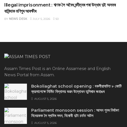
Illegal imprisonment : ঋণক লৈ অবৈধ বন্দীত্বৰ পৰা উদ্ধাৰ দুই অসমৰ
বাসিন্দাক মণিপুৰ আৰক্ষীৰ
BY
NEWS DESK
JULY 5, 2026
50
Assam Times Post is an Online Assamese and English
News Portal from Assam.
Bokoliaghat school opening : বকলীয়াঘাটত ৮ কোটি
ব্যয়সাপেক্ষে নির্মিত বিদ্যালয় ভৱন উদ্বোধন তুলিৰাম ৰংহাঙৰ
AUGUST 5, 2026
Parliament monsoon session : আসন পুনৰ নিৰ্ধাৰণ
বিধেয়কক লৈ স্থবিৰ সদন, বিৰোধী দুটা চৰ্তত অটল
AUGUST 5, 2026