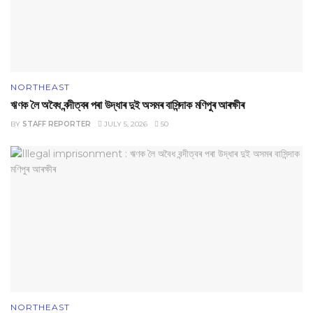
NORTHEAST
ঋণক লৈ অবৈধ বন্দীত্বৰ পৰা উদ্ধাৰ দুই অসমৰ বাসিন্দাক মণিপুৰ আৰক্ষীৰ
BY
STAFF REPORTER
JULY 5, 2026
50
NORTHEAST