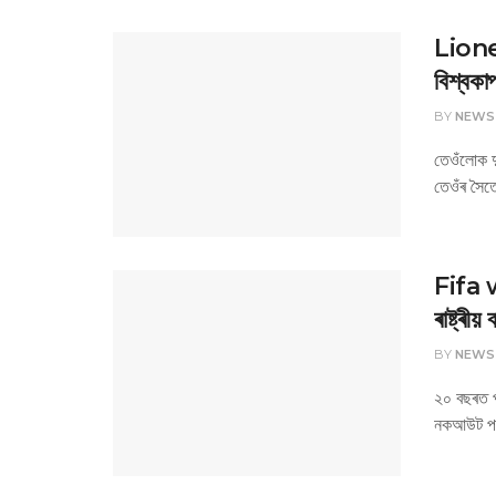
Lionel 
বিশ্বকা
BY
NEWS
তেওঁলোক দ
তেওঁৰ সৈতে
Fifa w
ৰাষ্ট্ৰীয
BY
NEWS
২০ বছৰত প
নকআউট পৰ্