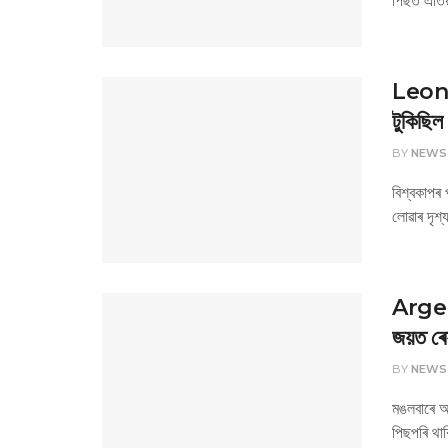
Leonel
টুকিছিল 
BY
NEWS
বিশ্বকাপৰ 
লোৱাৰ দৃশ্
Argen
জয়ত ৰে
BY
NEWS
মঙলবাৰে অ
পিছপৰি থা