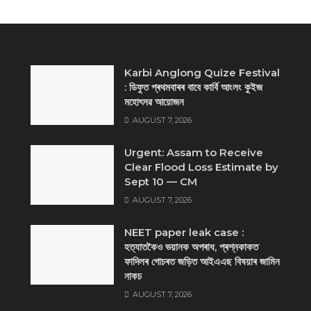
Karbi Anglong Quize Festival
: ডিফুত প্ৰথমবাৰৰ বাবে কাৰ্বি আংলং কুইজ
মহোৎসৱ আয়োজন
AUGUST 7, 2026
Urgent: Assam to Receive
Clear Flood Loss Estimate by
Sept 10 — CM
AUGUST 7, 2026
NEET paper leak case :
হত্যাতকৈও ভয়ানক অপৰাধ, প্ৰশ্নকাকত
ফাদিলৰ গোচৰত জড়িত আইএএছ বিষয়াৰ জামিন
নাকচ
AUGUST 7, 2026