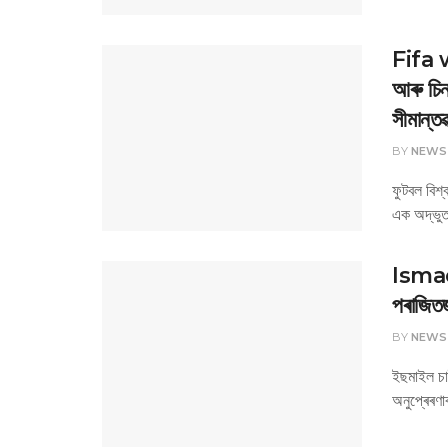
Fifa w
আৰু চিন
সীমান্তৱ
BY
NEWS
ফুটবল বিশ
এক অদ্ভুত
Ismael
পৰাজিতজ
BY
NEWS
ইছমাইল চা
অনুপ্ৰেৰণা