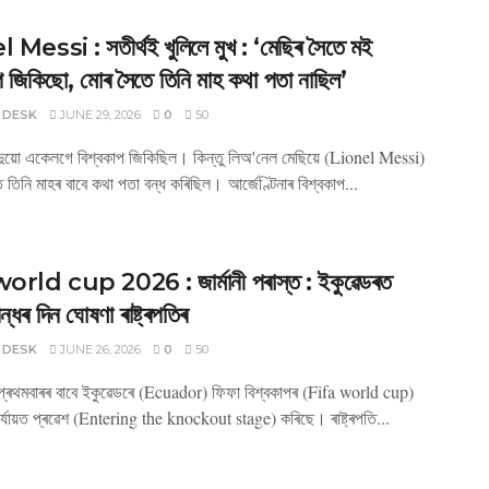
Messi : সতীৰ্থই খুলিলে মুখ : ‘মেছিৰ সৈতে মই
প জিকিছো, মোৰ সৈতে তিনি মাহ কথা পতা নাছিল’
 DESK
JUNE 29, 2026
0
50
ুয়ো একেলগে বিশ্বকাপ জিকিছিল। কিন্তু লিঅ'নেল মেছিয়ে (Lionel Messi)
 তিনি মাহৰ বাবে কথা পতা বন্ধ কৰিছিল। আৰ্জেণ্টিনাৰ বিশ্বকাপ...
orld cup 2026 : জাৰ্মানী পৰাস্ত : ইকুৱেডৰত
় বন্ধৰ দিন ঘোষণা ৰাষ্ট্ৰপতিৰ
 DESK
JUNE 26, 2026
0
50
্ৰথমবাৰৰ বাবে ইকুৱেডৰে (Ecuador) ফিফা বিশ্বকাপৰ (Fifa world cup)
যায়ত প্ৰৱেশ (Entering the knockout stage) কৰিছে। ৰাষ্ট্ৰপতি...