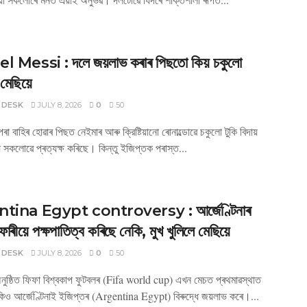
 Messi : দলে জয়লাভ কৰাৰ পিছতো কিয় চকুলো
মেছিয়ে
 DESK
JULY 8, 2026
0
50
পৰা বাহিৰ হোৱাৰ পিছত নেইমাৰ আৰু ক্রিষ্টিয়ানো ৰোনাল্ডোৱে চকুলো টুকি বিদায়
য সকলোৱে প্ৰত্যক্ষ কৰিছে। কিন্তু ইজিপ্তক পৰাস্ত...
tina Egypt controversy : আৰ্জেণ্টিনাৰ
ফাৰীয়ে পক্ষপাতিত্ব কৰিছে নেকি, মুখ খুলিলে মেছিয়ে
 DESK
JULY 8, 2026
0
50
নুষ্ঠিত ফিফা বিশ্বকাপ ফুটবলৰ (Fifa world cup) এখন মেচত প্ৰথমাৱস্থাত
কিও আৰ্জেণ্টিনাই ইজিপ্তৰ (Argentina Egypt) বিৰুদ্ধে জয়লাভ কৰে।...