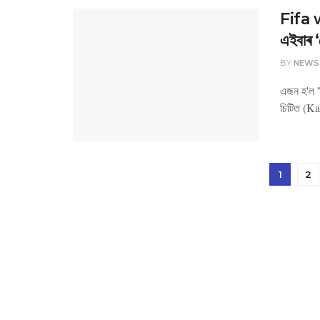
Fifa w
এইবাৰ ‘
BY
NEWS
এজন হ'ল '
চিটিত (Ka
1
2