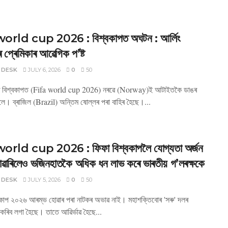
orld cup 2026 : বিশ্বকাপত অঘটন : আৰ্লিং
ৰ প্ৰেমিকাৰ আৱেগিক প’ষ্ট
 DESK
JULY 6, 2026
0
50
 বিশ্বকাপত (Fifa world cup 2026) নৰৱে (Norway)ই আটাইতকৈ ডাঙৰ
ে। ব্ৰাজিল (Brazil) অন্তিম ষোল্লৰ পৰা বাহিৰ হৈছে।...
orld cup 2026 : ফিফা বিশ্বকাপলৈ যোগ্যতা অৰ্জন
োৱাৰিলেও ভজিনহাতকৈ অধিক ধন লাভ কৰে ভাৰতীয় গ’লৰক্ষকে
 DESK
JULY 5, 2026
0
50
শ্বকাপ ২০২৬ আৰম্ভ হোৱাৰ পৰা নাটকৰ অভাৱ নাই। মহাশক্তিবোৰ 'সৰু' দলৰ
কৰিব লগা হৈছে। তাতে আৱিৰ্ভাৱ হৈছে...