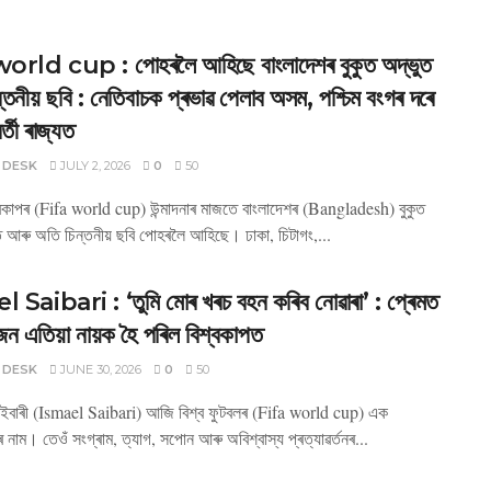
orld cup : পোহৰলৈ আহিছে বাংলাদেশৰ বুকুত অদ্ভুত
্তনীয় ছবি : নেতিবাচক প্ৰভাৱ পেলাব অসম, পশ্চিম বংগৰ দৰে
ৰ্তী ৰাজ্যত
 DESK
JULY 2, 2026
0
50
্বকাপৰ (Fifa world cup) উন্মাদনাৰ মাজতে বাংলাদেশৰ (Bangladesh) বুকুত
 আৰু অতি চিন্তনীয় ছবি পোহৰলৈ আহিছে। ঢাকা, চিটাগং,...
 Saibari : ‘তুমি মোৰ খৰচ বহন কৰিব নোৱাৰা’ : প্ৰেমত
ন এতিয়া নায়ক হৈ পৰিল বিশ্বকাপত
 DESK
JUNE 30, 2026
0
50
ইবাৰী (Ismael Saibari) আজি বিশ্ব ফুটবলৰ (Fifa world cup) এক
ৰ নাম। তেওঁ সংগ্ৰাম, ত্যাগ, সপোন আৰু অবিশ্বাস্য প্ৰত্যাৱৰ্তনৰ...