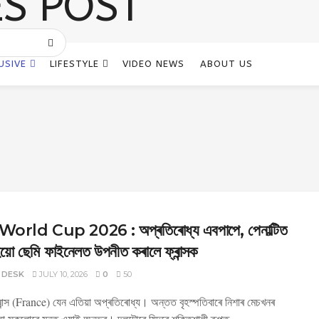
USIVE
LIFESTYLE
VIDEO NEWS
ABOUT US
orld Cup 2026 : অপ্ৰতিৰোধ্য এবপাপে, পেনাল্টিত
য়ো ছেমি ফাইনেলত উপনীত কৰালে ফ্ৰান্সক
 DESK
JULY 10, 2026
0
50
ৰান্স (France) যেন এতিয়া অপ্ৰতিৰোধ্য। অন্তত বৃহস্পতিবাৰে নিশাৰ মেচখনৰ
া সকলোৰে মনত এয়াই অনুভৱ। দলটোৱে যিদৰে শক্তিশালী ৰূপত...