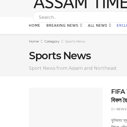
HOME
BREAKING NEWS
ALL NEWS
EXCL
Home
Category
Sports News
Sports News
Sport News from Assam and Northeast
FIFA W
বিফল হৈ
BY
NEWS
ফুটবলত ফ্
পিছত এতিয়