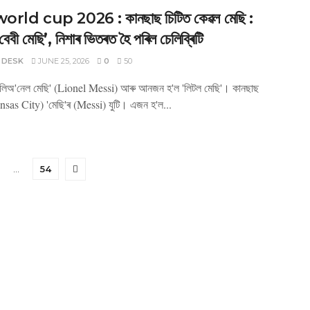
orld cup 2026 : কানছাছ চিটিত কেৱল মেছি :
বেবী মেছি’, নিশাৰ ভিতৰত হৈ পৰিল চেলিব্ৰিটি
 DESK
JUNE 25, 2026
0
50
লিঅ'নেল মেছি' (Lionel Messi) আৰু আনজন হ'ল 'লিটল মেছি'। কানছাছ
nsas City) 'মেছি'ৰ (Messi) যুটি। এজন হ'ল...
…
54