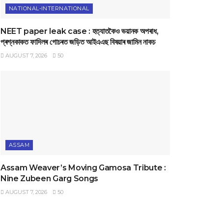
NATIONAL-INTERNATIONAL
NEET paper leak case : হত্যাতকৈও ভয়ানক অপৰাধ,
প্ৰশ্নকাকত ফাদিলৰ গোচৰত জড়িত আইএএছ বিষয়াৰ জামিন নাকচ
AUGUST 7, 2026
50
ASSAM
Assam Weaver’s Moving Gamosa Tribute :
Nine Zubeen Garg Songs
AUGUST 7, 2026
50