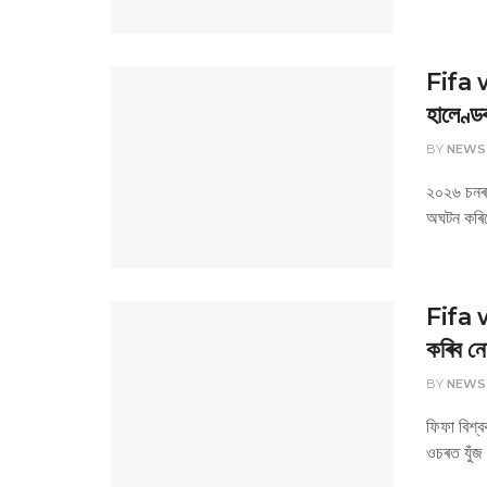
Fifa w
হালেণ্ড
BY
NEWS
২০২৬ চনৰ
অঘটন কৰিল
Fifa w
কৰিব ন
BY
NEWS
‎‎ফিফা বি
ওচৰত যুঁজ 