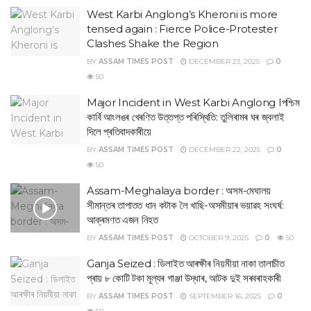
West Karbi Anglong’s Kheroni is more
tensed again : Fierce Police-Protester
Clashes Shake the Region
BY
ASSAM TIMES POST
DECEMBER 23, 2025
0
50
Major Incident in West Karbi Anglong Iপশ্চিম
কাৰ্বি আংলঙৰ খেৰণিত উত্তপ্ত পৰিস্থিতি: তুলিৰামৰ ঘৰ জ্বলাই
দিলে প্ৰতিবাদকাৰীয়ে
BY
ASSAM TIMES POST
DECEMBER 22, 2025
0
50
Assam-Meghalaya border : অসম-মেঘালয়
সীমান্তৰ তাপাতত ধান কটাক লৈ খাছি-অসমীয়াৰ ভয়াৱহ সংঘর্ষ:
আক্ৰমণত এজন নিহত
BY
ASSAM TIMES POST
OCTOBER 9, 2025
0
50
Ganja Seized : ডিলাইত আৰক্ষীৰ নিয়মীয়া নাকা তালাচীত
প্ৰায় ৮ কোটি টকা মূল্যৰ গাঞ্জা উদ্ধাৰ, আটক দুই সৰবৰাহকাৰী
BY
ASSAM TIMES POST
SEPTEMBER 16, 2025
0