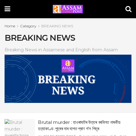
Home
Category
BREAKING NEWS
BREAKING NEWS
Breaking News in Assamese and English from Assam
Brutal murder : হাওৰাঘাটৰ উত্তৰ বৰবিলত নাৰকীয়
হত্যাকাণ্ড :পুত্ৰৰ দাৰ ঘাপত প্ৰাণ গ’ল পিতৃৰ