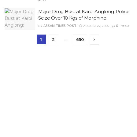
50
Major Drug Bust at Karbi Anglong: Police
Seize Over 10 Kgs of Morphine
BY
ASSAM TIMES POST
AUGUST 27, 2025
0
50
1
2
…
650