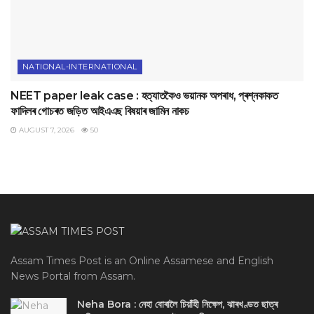
NATIONAL-INTERNATIONAL
NEET paper leak case : হত্যাতকৈও ভয়ানক অপৰাধ, প্ৰশ্নকাকত
ফাদিলৰ গোচৰত জড়িত আইএএছ বিষয়াৰ জামিন নাকচ
AUGUST 7, 2026
50
Assam Times Post is an Online Assamese and English
News Portal from Assam.
Neha Bora : নেহা বোৰালৈ চিয়াঁহী নিক্ষেপ, ঝাৰখণ্ডত ছাত্ৰ