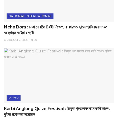
NATIONAL-INTERNATIONAL
Neha Bora : নেহা বোৰালৈ চিয়াঁহী নিক্ষেপ, ঝাৰখণ্ডত ছাত্ৰ প্ৰতিবাদৰ সময়ত
আক্ৰান্ত আইছা নেত্ৰী
AUGUST 7, 2026
50
DIPHU
Karbi Anglong Quize Festival : ডিফুত প্ৰথমবাৰৰ বাবে কাৰ্বি আংলং
কুইজ মহোৎসৱ আয়োজন