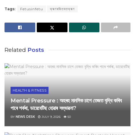
Tags:
Fetusinfetu
ভ্ৰূণৰভিতৰতভ্ৰূণ
Related
Posts
HEALTH & FITNESS
Mental Pressure : অহৰহ মানসিক চাপে তেজত বৃদ্ধি কৰিব
পাৰে শৰ্কৰা, ডায়েবেটিছ হোৱাৰ সম্ভাৱনা?
BY
NEWS DESK
JULY 9, 2026
50