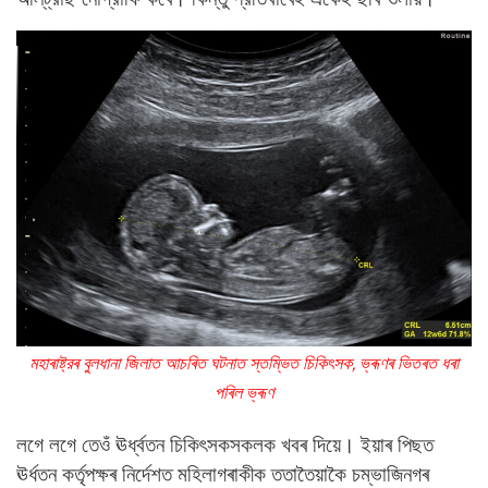
মহাৰাষ্ট্রৰ বুলধানা জিলাত আচৰিত ঘটনাত স্তম্ভিত চিকিৎসক, ভ্ৰূণৰ ভিতৰত ধৰা
পৰিল ভ্ৰূণ
লগে লগে তেওঁ ঊর্ধ্বতন চিকিৎসকসকলক খবৰ দিয়ে। ইয়াৰ পিছত
ঊৰ্ধতন কৰ্তৃপক্ষৰ নির্দেশত মহিলাগৰাকীক ততাতৈয়াকৈ চম্ভাজিনগৰ