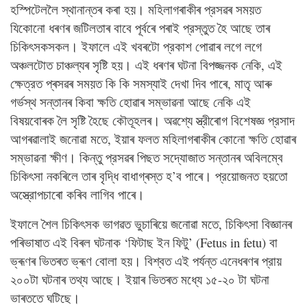
হস্পিটেললৈ স্থানান্তৰ কৰা হয়। মহিলাগৰাকীৰ প্রসৱৰ সময়ত
যিকোনো ধৰণৰ জটিলতাৰ বাবে পূৰ্বৰে পৰাই প্রস্তুত হৈ আছে তাৰ
চিকিৎসকসকল। ইফালে এই খবৰটো প্রকাশ পোৱাৰ লগে লগে
অঞ্চলটোত চাঞ্চল্যৰ সৃষ্টি হয়। এই ধৰণৰ ঘটনা বিপজ্জনক নেকি, এই
ক্ষেত্রত প্ৰসৱৰ সময়ত কি কি সমস্যাই দেখা দিব পাৰে, মাতৃ আৰু
গর্ভস্থ সন্তানৰ কিবা ক্ষতি হোৱাৰ সম্ভাৱনা আছে নেকি এই
বিষয়বোৰক লৈ সৃষ্টি হৈছে কৌতূহলৰ। অৱশ্যে স্ত্রীৰোগ বিশেষজ্ঞ প্রসাদ
আগৰৱালাই জনোৱা মতে, ইয়াৰ ফলত মহিলাগৰাকীৰ কোনো ক্ষতি হোৱাৰ
সম্ভাৱনা ক্ষীণ। কিন্তু প্রসৱৰ পিছত সদ্যোজাত সন্তানৰ অবিলম্বে
চিকিৎসা নকৰিলে তাৰ বৃদ্ধি বাধাগ্ৰস্ত হ’ব পাৰে। প্রয়োজনত হয়তো
অস্ত্রোপচাৰো কৰিব লাগিব পাৰে।
ইফালে শৈল চিকিৎসক ভাগৱত ভুচাৰিয়ে জনোৱা মতে, চিকিৎসা বিজ্ঞানৰ
পৰিভাষাত এই বিৰল ঘটনাক ‘ফিটাছ ইন ফিটু’ (Fetus in fetu) বা
ভ্ৰূণৰ ভিতৰত ভ্ৰূণ বোলা হয়। বিশ্বত এই পর্যন্ত এনেধৰণৰ প্রায়
২০০টা ঘটনাৰ তথ্য আছে। ইয়াৰ ভিতৰত মধ্যে ১৫-২০ টা ঘটনা
ভাৰততে ঘটিছে।