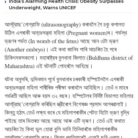
India’s Alarming Health Crisis: Obesity Surpasses
Underweight, Warns UNICEF
আল্‌ট্রাছ’নোগ্রাফি (ultrasonography) কৰাবলৈ গৈ চকু কপালত
উঠিল এগৰাকী অন্তঃসত্ত্বা মহিলা (Pregnant women)ৰ। গর্ভস্থ
ভ্রূণৰ গর্ভত (In womb of the fetus) আছে আন এটা ভ্রূণ
(Another embryo)। এই কথা জানিব পাৰি আচৰিত হৈ পৰে
চিকিৎসকসকলো। মহাৰাষ্ট্রৰ বুলধানা জিলাত (Buldhana district of
Maharashtra) এই ঘটনাটি পোহৰলৈ আহিছে।
ঘটনা অনুসৰি, দুদিনমান পূৰ্বে বুলধানাৰ চৰকাৰী হস্পিটেললৈ এগৰাকী
অন্তঃসত্ত্বা মহিলা শাৰীৰিক পৰীক্ষা কৰাবলৈ আহিছিল। তেওঁ ন মাহৰ
গর্ভৱতী আছিল আৰু বয়স ৩২ বছৰ। হস্পিটেলৰ নির্দিষ্ট বিভাগত মহিলার
আল্‌ট্রাছ’নোগ্রাফি কৰিছিল স্ত্রীৰোগ বিশেষজ্ঞ প্রসাদ আগৰৱালাই।
কিন্তু হঠাৎ তেওঁ লক্ষ্য কৰে যে মহিলাগৰাকীৰ পেটত যিটো ভ্রূণ বৃদ্ধি
পাইছে তাৰ ভিতৰত আছে আছে আৰু এটি ভ্ৰূণ। তেওঁ এই কথাত
আচৰিত হৈ কিবা ভুল হোৱা বুলি ভাবি তিনিবাৰকৈ মহিলাগৰাকীৰ
আল্‌ট্রাছ’নোগ্রাফি কৰে। কিন্তু প্রতিবাৰেই একেই ছবি ওলায়।