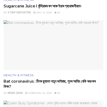
Sugarcane Juice I কুঁহিয়াৰৰ ৰস আৰু ইয়াৰ প্ৰয়োজনীয়তা-
BY
STAFF REPORTER
MAY 12, 2025
50
HEALTH & FITNESS
Bat coronavirus : চীনৰ য়ুহানত নতুন ভাইৰাছ, পুনৰ আহিব নেকি ভয়ংকৰ
বিপদ?
BY
NEWS DESK
FEBRUARY 22, 2025
50