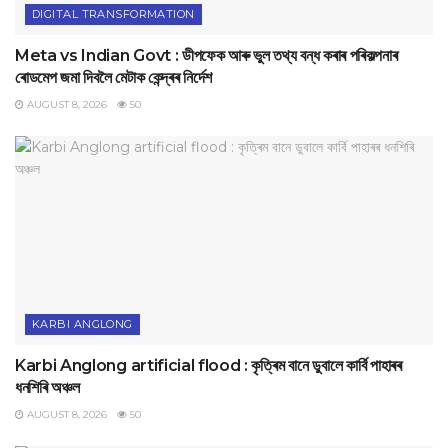
DIGITAL TRANSFORMATION
Meta vs Indian Govt : ডীপফেক আৰু ভুল তথ্য বন্ধ কৰাৰ পৰিকল্পনাৰ
ৰোডমেপ জমা দিবলৈ মেটাক কেন্দ্ৰৰ নিৰ্দেশ
AUGUST 8, 2026
50
KARBI ANGLONG
Karbi Anglong artificial flood : কৃত্ৰিম বানে ডুবালে কাৰ্বি পাহাৰৰ
ধনশিৰি অঞ্চল
AUGUST 8, 2026
50