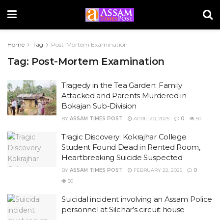
Home
Tag
Post-Mortem Examination
Tag:
Post-Mortem Examination
Tragedy in the Tea Garden: Family
Attacked and Parents Murdered in
Bokajan Sub-Division
BY
ASSAM TIMES POST
APRIL 20, 2025
0
50
Tragic Discovery: Kokrajhar College
Student Found Dead in Rented Room,
Heartbreaking Suicide Suspected
BY
ASSAM TIMES POST
FEBRUARY 22, 2025
0
50
Suicidal incident involving an Assam Police
personnel at Silchar’s circuit house