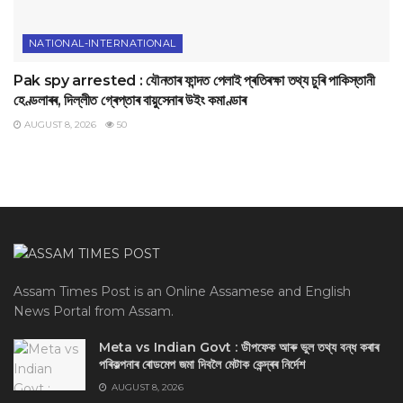
NATIONAL-INTERNATIONAL
Pak spy arrested : যৌনতাৰ ফান্দত পেলাই প্ৰতিৰক্ষা তথ্য চুৰি পাকিস্তানী
হেণ্ডলাৰৰ, দিল্লীত গ্ৰেপ্তাৰ বায়ুসেনাৰ উইং কমাণ্ডাৰ
AUGUST 8, 2026
50
Assam Times Post is an Online Assamese and English
News Portal from Assam.
Meta vs Indian Govt : ডীপফেক আৰু ভুল তথ্য বন্ধ কৰাৰ
পৰিকল্পনাৰ ৰোডমেপ জমা দিবলৈ মেটাক কেন্দ্ৰৰ নিৰ্দেশ
AUGUST 8, 2026