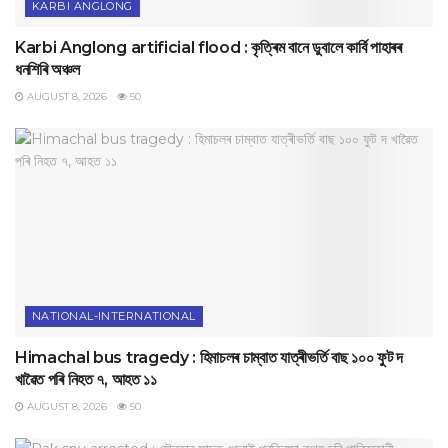
KARBI ANGLONG
Karbi Anglong artificial flood : কৃত্ৰিম বানে ডুবালে কাৰ্বি পাহাৰৰ
ধনশিৰি অঞ্চল
AUGUST 8, 2026
50
NATIONAL-INTERNATIONAL
Himachal bus tragedy : হিমাচলৰ চাম্বাত যাত্ৰীভৰ্তি বাছ ১০০ ফুট দ
খাৱৈত পৰি নিহত ৭, আহত ১১
AUGUST 8, 2026
50