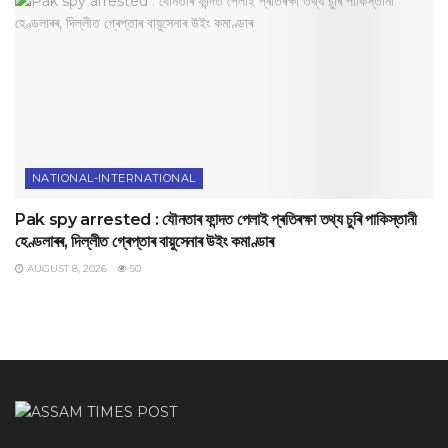
NATIONAL-INTERNATIONAL
Pak spy arrested : যৌনতাৰ ফান্দত পেলাই প্ৰতিৰক্ষা তথ্য চুৰি পাকিস্তানী
হেণ্ডলাৰৰ, দিল্লীত গ্ৰেপ্তাৰ বায়ুসেনাৰ উইং কমাণ্ডাৰ
AUGUST 8, 2026
50