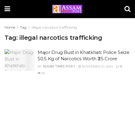
Home
Tag
illegal narcotics trafficking
Tag:
illegal narcotics trafficking
Major Drug Bust in Khatkhati: Police Seize
50.5 Kg of Narcotics Worth ₹2.5 Crore
BY
ASSAM TIMES POST
NOVEMBER 21, 2024
0
50