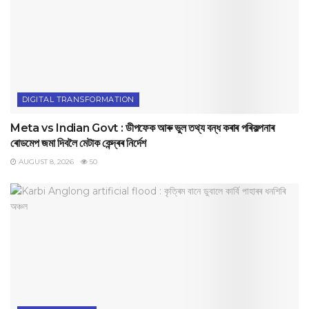
DIGITAL TRANSFORMATION
Meta vs Indian Govt : ডীপফেক আৰু ভুল তথ্য বন্ধ কৰাৰ পৰিকল্পনাৰ
ৰোডমেপ জমা দিবলৈ মেটাক কেন্দ্ৰৰ নিৰ্দেশ
AUGUST 8, 2026
50