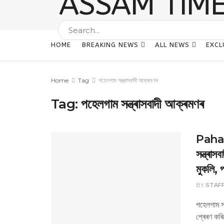
HOME
BREAKING NEWS
ALL NEWS
EXCL
Home
Tag
পহেলগাম সন্ত্ৰাসবাদী আক্ৰমণৰ
Tag:
পহেলগাম সন্ত্ৰাসবাদী আক্ৰমণৰ
Pahal
সন্ত্ৰাস
মুকলি, প্
BY
STAF
পহেলগাম সন
প্ৰেৰণ কৰিছ