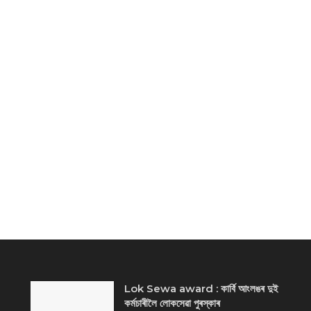
Lok Sewa award : কাৰ্বি আংলঙৰ দুই
কৰ্মচাৰীলৈ লোকসেৱা পুৰস্কাৰ