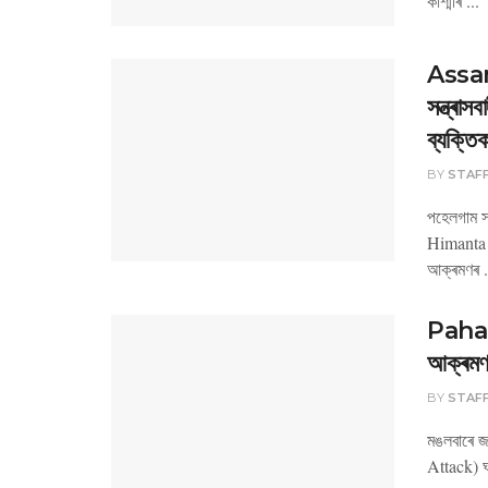
কাশ্মীৰ ...
Assa
সন্ত্ৰা
ব্যক্তিক
BY
STAF
পহেলগাম সন্
Himanta Bi
আক্ৰমণৰ .
Pahalg
আক্ৰমণৰ 
BY
STAF
মঙলবাৰে জ
Attack) ঘ