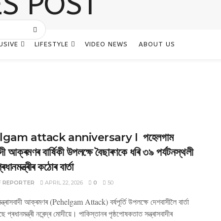
USIVE
LIFESTYLE
VIDEO NEWS
ABOUT US
gam attack anniversary I পহেলগাম
বাদী আক্ৰমণৰ বাৰ্ষিকী উপলক্ষে বৈছাৰণকে ধৰি ৩৯ পৰ্যটনস্থলী
ৰধানমন্ত্ৰীৰ কঠোৰ বাৰ্তা
F REPORTER
APRIL 22, 2026
0
50
্ত্ৰাসবাদী আক্ৰমণৰ (Pehelgam Attack) বৰ্ষপূৰ্তি উপলক্ষে দেশবাসীলৈ বাৰ্তা
ে প্ৰধানমন্ত্ৰী নৰেন্দ্ৰ মোদীয়ে। পাকিস্তানৰ পৃষ্ঠপোষকতাত সন্ত্ৰাসবাদীৰ