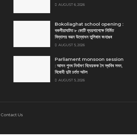
AUGUST 6, 2026
Bokoliaghat school opening :
বকলীয়াঘাটত ৮ কোটি ব্যয়সাপেক্ষে নির্মিত
বিদ্যালয় ভৱন উদ্বোধন তুলিৰাম ৰংহাঙৰ
AUGUST 5, 2026
Parliament monsoon session
: আসন পুনৰ নিৰ্ধাৰণ বিধেয়কক লৈ স্থবিৰ সদন,
বিৰোধী দুটা চৰ্তত অটল
AUGUST 5, 2026
Contact Us