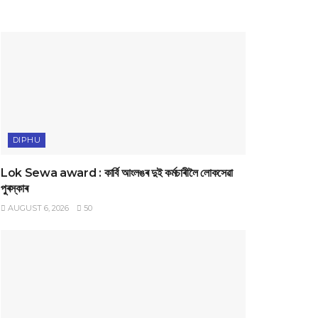
DIPHU
Lok Sewa award : কাৰ্বি আংলঙৰ দুই কৰ্মচাৰীলৈ লোকসেৱা
পুৰস্কাৰ
AUGUST 6, 2026
50