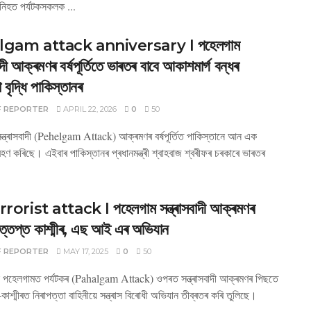
িহত পৰ্যটকসকলক ...
gam attack anniversary I পহেলগাম
বাদী আক্ৰমণৰ বৰ্ষপূৰ্তিতে ভাৰতৰ বাবে আকাশমাৰ্গ বন্ধৰ
 বৃদ্ধি পাকিস্তানৰ
F REPORTER
APRIL 22, 2026
0
50
ন্ত্ৰাসবাদী (Pehelgam Attack) আক্ৰমণৰ বৰ্ষপূৰ্তিত পাকিস্তানে আন এক
ৰহণ কৰিছে। এইবাৰ পাকিস্তানৰ প্ৰধানমন্ত্ৰী শ্বাহবাজ শ্বৰীফৰ চৰকাৰে ভাৰতৰ
rorist attack I পহেলগাম সন্ত্ৰাসবাদী আক্ৰমণৰ
ত্তপ্ত কাশ্মীৰ, এছ আই এৰ অভিযান
F REPORTER
MAY 17, 2025
0
50
ৈ পহেলগামত পৰ্যটকৰ (Pahalgam Attack) ওপৰত সন্ত্ৰাসবাদী আক্ৰমণৰ পিছতে
ু-কাশ্মীৰত নিৰাপত্তা বাহিনীয়ে সন্ত্ৰাস বিৰোধী অভিযান তীব্ৰতৰ কৰি তুলিছে।