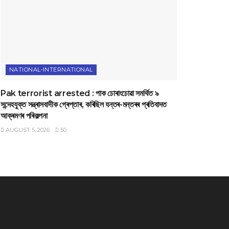
NATIONAL-INTERNATIONAL
Pak terrorist arrested : পাক চোৰাংচোৱা সমৰ্থিত ৯
সন্দেহযুক্ত সন্ত্ৰাসবাদীক গ্ৰেপ্তাৰ, কৰিছিল যন্তৰ-মন্তৰৰ প্ৰতিবাদত
আক্ৰমণৰ পৰিকল্পনা
AUGUST 5, 2026
50