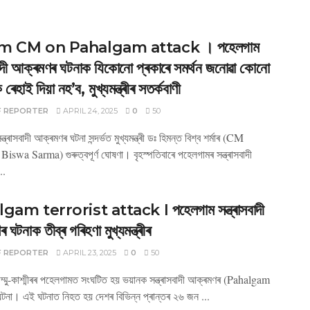
m CM on Pahalgam attack । পহেলগাম
সবাদী আক্ৰমণৰ ঘটনাক যিকোনো প্ৰকাৰে সমৰ্থন জনোৱা কোনো
 ৰেহাই দিয়া নহ’ব, মুখ্যমন্ত্ৰীৰ সতৰ্কবাণী
F REPORTER
APRIL 24, 2025
0
50
ত্ৰাসবাদী আক্ৰমণৰ ঘটনা সন্দৰ্ভত মুখ্যমন্ত্ৰী ডঃ হিমন্ত বিশ্ব শৰ্মাৰ (CM
swa Sarma) গুৰুত্বপূৰ্ণ ঘোষণা। বৃহস্পতিবাৰে পহেলগামৰ সন্ত্ৰাসবাদী
..
am terrorist attack I পহেলগাম সন্ত্ৰাসবাদী
ঘটনাক তীব্ৰ গৰিহণা মুখ্যমন্ত্ৰীৰ
F REPORTER
APRIL 23, 2025
0
50
ম্মু-কাশ্মীৰৰ পহেলগামত সংঘটিত হয় ভয়ানক সন্ত্ৰাসবাদী আক্ৰমণৰ (Pahalgam
টনা। এই ঘটনাত নিহত হয় দেশৰ বিভিন্ন প্ৰান্তৰ ২৬ জন ...