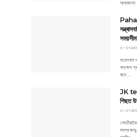
আক্ৰমণত ন
Pahal
সন্ত্ৰাস
সময়সীমা
BY
STAF
পহেলগাম স
পদক্ষেপ গ্
বাবে ...
JK ter
পিছত উ
BY
STAF
শেহতীয়াক
সমগ্ৰ জম্ম