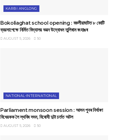
KARBI ANGLONG
Bokoliaghat school opening : বকলীয়াঘাটত ৮ কোটি
ব্যয়সাপেক্ষে নির্মিত বিদ্যালয় ভৱন উদ্বোধন তুলিৰাম ৰংহাঙৰ
AUGUST 5, 2026
50
NATIONAL-INTERNATIONAL
Parliament monsoon session : আসন পুনৰ নিৰ্ধাৰণ
বিধেয়কক লৈ স্থবিৰ সদন, বিৰোধী দুটা চৰ্তত অটল
AUGUST 5, 2026
50