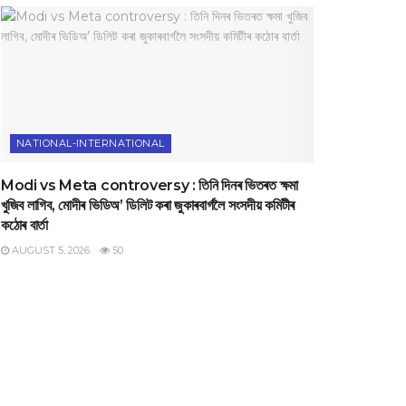
NATIONAL-INTERNATIONAL
Modi vs Meta controversy : তিনি দিনৰ ভিতৰত ক্ষমা
খুজিব লাগিব, মোদীৰ ভিডিঅ’ ডিলিট কৰা জুকাৰবাৰ্গলৈ সংসদীয় কমিটীৰ
কঠোৰ বাৰ্তা
AUGUST 5, 2026
50