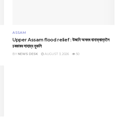
ASSAM
Upper Assam flood relief : উজনি অসমৰ বানাক্ৰান্তলৈ
চৰকাৰৰ সাহায্য মুকলি
BY
NEWS DESK
AUGUST 3, 2026
50