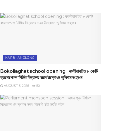
KARBI ANGLONG
Bokoliaghat school opening : বকলীয়াঘাটত ৮ কোটি
ব্যয়সাপেক্ষে নির্মিত বিদ্যালয় ভৱন উদ্বোধন তুলিৰাম ৰংহাঙৰ
AUGUST 5, 2026
50