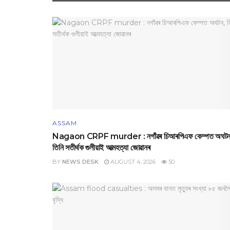
ASSAM
Nagaon CRPF murder : নগাঁৱৰ চিআৰপিএফ কেম্পত অঘটন
তিনি সতীৰ্থক গুলীয়াই আত্মহত্যা জোৱানৰ
BY
NEWS DESK
AUGUST 4, 2026
50