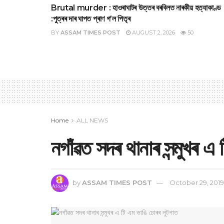
Brutal murder : হাওৰাঘাটৰ উত্তৰ বৰবিলত নাৰকীয় হত্যাকাণ্ড
:পুত্ৰৰ দাৰ ঘাপত প্ৰাণ গ’ল পিতৃৰ
BY
ASSAM TIMES POST
AUGUST 2, 2026
50
Home
ALL NEWS
নগাঁৱত সদৰ থানাৰ সন্মুখৰ এ
by
ASSAM TIMES POST
October 29, 2019