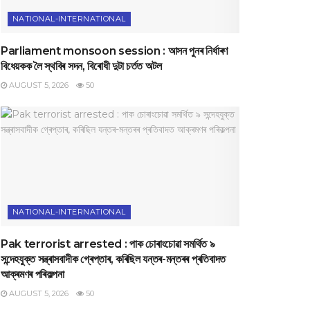
NATIONAL-INTERNATIONAL
Parliament monsoon session : আসন পুনৰ নিৰ্ধাৰণ
বিধেয়কক লৈ স্থবিৰ সদন, বিৰোধী দুটা চৰ্তত অটল
AUGUST 5, 2026
50
NATIONAL-INTERNATIONAL
Pak terrorist arrested : পাক চোৰাংচোৱা সমৰ্থিত ৯
সন্দেহযুক্ত সন্ত্ৰাসবাদীক গ্ৰেপ্তাৰ, কৰিছিল যন্তৰ-মন্তৰৰ প্ৰতিবাদত
আক্ৰমণৰ পৰিকল্পনা
AUGUST 5, 2026
50