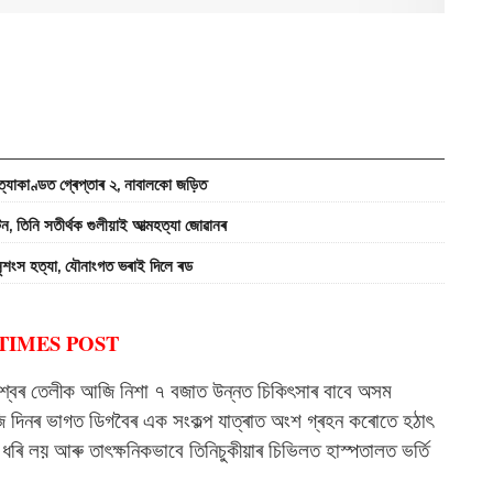
কাণ্ডত গ্ৰেপ্তাৰ ২, নাবালকো জড়িত
ি সতীৰ্থক গুলীয়াই আত্মহত্যা জোৱানৰ
শংস হত্যা, যৌনাংগত ভৰাই দিলে ৰড
TIMES POST
মেশ্বৰ তেলীক আজি নিশা ৭ বজাত উন্নত চিকিৎসাৰ বাবে অসম
দিনৰ ভাগত ডিগবৈৰ এক সংকল্প যাত্ৰাত অংশ গ্ৰহন কৰোতে হঠাৎ
ধৰি লয় আৰু তাৎক্ষনিকভাবে তিনিচুকীয়াৰ চিভিলত হাস্পতালত ভৰ্তি