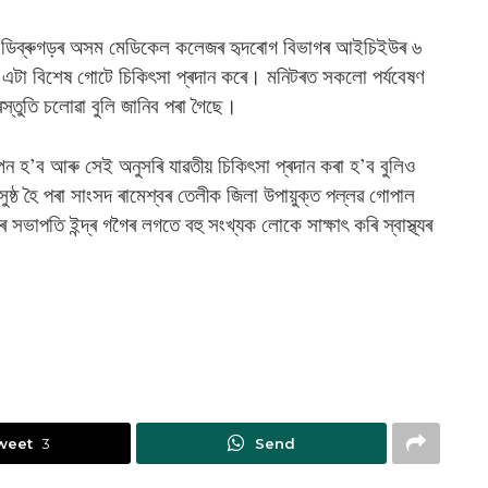
বে ডিব্ৰুগড়ৰ অসম মেডিকেল কলেজৰ হৃদৰোগ বিভাগৰ আইচিইউৰ ৬
তে এটা বিশেষ গোটে চিকিৎসা প্ৰদান কৰে। মনিটৰত সকলো পৰ্যবেষণ
ৰস্তুতি চলোৱা বুলি জানিব পৰা গৈছে।
পন হ’ব আৰু সেই অনুসৰি যাৱতীয় চিকিৎসা প্ৰদান কৰা হ’ব বুলিও
ুষ্ঠ হৈ পৰা সাংসদ ৰামেশ্বৰ তেলীক জিলা উপায়ুক্ত পল্লৱ গোপাল
ভাপতি ইন্দ্ৰ গগৈৰ লগতে বহু সংখ্যক লোকে সাক্ষাৎ কৰি স্বাস্থ্যৰ
weet
3
Send