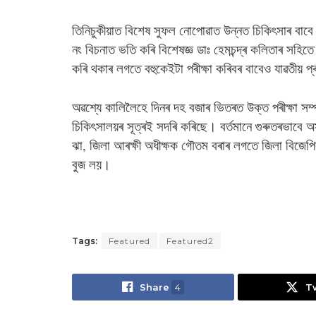
তিনিচুকীয়াত বিশেষ সুফল নোপোৱাত উন্নত চিকিৎসাৰ বা
নং বিচনাত ভতি কৰি বিশেষজ্ঞ ডাঃ হেমচন্দ্ৰ কলিতাৰ সহি
কৰি থকাৰ লগতে বহুকেইটা পৰীক্ষা কৰিবৰ বাবেও যাৱতীয় প্
অৱশ্যে কালিলৈহে দিনৰ দহ বজাৰ ভিতৰত উক্ত পৰীক্ষা সম্
চিকিৎসালয়ৰ সূত্ৰই সদৰি কৰিছে। বৰ্তমানে গুৰুতৰভাবে অস
ঝা, জিলা আৰক্ষী অধীক্ষক গৌতম বৰাৰ লগতে জিলা বিজেপিৰ স
বুজ লয়।
Tags:
Featured
Featured2
Share
4
T