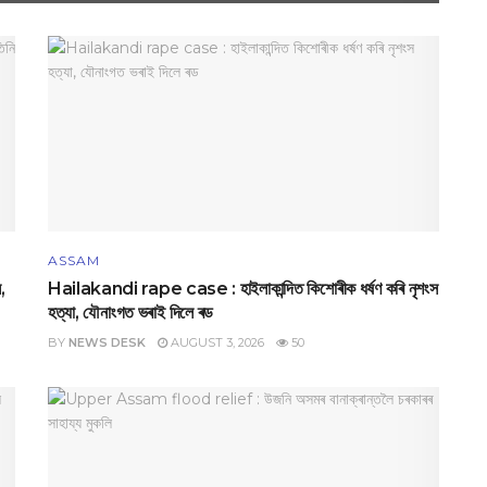
ASSAM
,
Hailakandi rape case : হাইলাকান্দিত কিশোৰীক ধৰ্ষণ কৰি নৃশংস
হত্যা, যৌনাংগত ভৰাই দিলে ৰড
BY
NEWS DESK
AUGUST 3, 2026
50