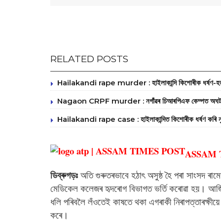
RELATED POSTS
Hailakandi rape murder : হাইলাকান্দি কিশোৰীক ধৰ্ষণ-হত্যা
Nagaon CRPF murder : নগাঁৱৰ চিআৰপিএফ কেম্পত অঘটন, তিন
Hailakandi rape case : হাইলাকান্দিত কিশোৰীক ধৰ্ষণ কৰি নৃ
ASSAM 
ডিব্ৰুগড়ঃ
অতি গুৰুতৰভাবে হঠাৎ অসুষ্ঠ হৈ পৰা সাংসদ ৰা
মেডিকেল কলেজৰ হৃদৰোগ বিভাগত ভৰ্তি কৰোৱা হয়। আজি 
ধলি পৰিবলৈ লঁওতেই কাষতে থকা এগৰাকী নিৰাপত্তাৰক্ষীয়ে 
কৰে।