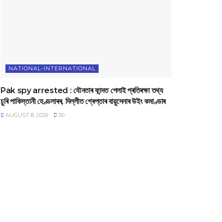
NATIONAL-INTERNATIONAL
Pak spy arrested : যৌনতাৰ ফান্দত পেলাই প্ৰতিৰক্ষা তথ্য
চুৰি পাকিস্তানী হেণ্ডলাৰৰ, দিল্লীত গ্ৰেপ্তাৰ বায়ুসেনাৰ উইং কমাণ্ডাৰ
AUGUST 8, 2026
50