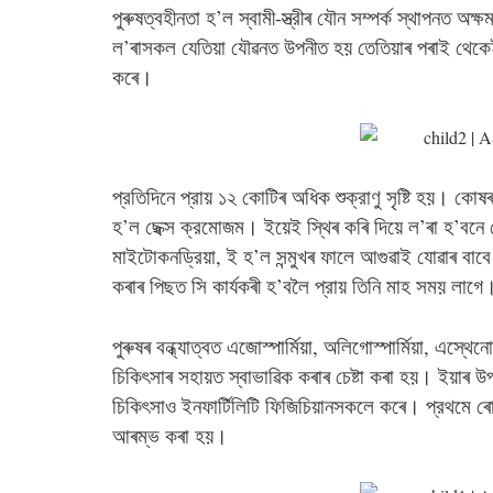
পুৰুষত্বহীনতা হ’ল স্বামী-স্ত্রীৰ যৌন সম্পর্ক স্থাপনত অক
ল’ৰাসকল যেতিয়া যৌৱনত উপনীত হয় তেতিয়াৰ পৰাই থেকেই টেষ
কৰে।
প্রতিদিনে প্রায় ১২ কোটিৰ অধিক শুক্রাণু সৃষ্টি হয়।
হ’ল ছেক্স ক্রমোজম। ইয়েই স্থিৰ কৰি দিয়ে ল’ৰা হ’বনে 
মাইটোকনড্রিয়া, ই হ’ল সন্মুখৰ ফালে আগুৱাই যোৱাৰ বাব
কৰাৰ পিছত সি কার্যকৰী হ’বলৈ প্রায় তিনি মাহ সময় লাগে
পুৰুষৰ বন্ধ্যাত্বত এজোস্পার্মিয়া, অলিগোস্পার্মিয়া, এস্থে
চিকিৎসাৰ সহায়ত স্বাভাৱিক কৰাৰ চেষ্টা কৰা হয়। ইয়াৰ 
চিকিৎসাও ইনফার্টিলিটি ফিজিচিয়ানসকলে কৰে। প্রথমে ৰো
আৰম্ভ কৰা হয়।