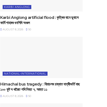
KARBI ANGLONG
Karbi Anglong artificial flood : কৃত্ৰিম বানে ডুবালে
কাৰ্বি পাহাৰৰ ধনশিৰি অঞ্চল
AUGUST 8, 2026
50
NATIONAL-INTERNATIONAL
Himachal bus tragedy : হিমাচলৰ চাম্বাত যাত্ৰীভৰ্তি বাছ
১০০ ফুট দ খাৱৈত পৰি নিহত ৭, আহত ১১
AUGUST 8, 2026
50