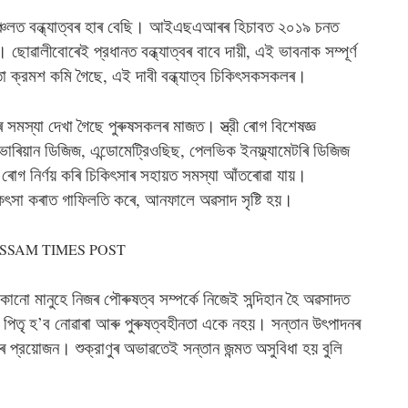
াঞ্চলত বন্ধ্যাত্বৰ হাৰ বেছি। আইএছএআৰৰ হিচাবত ২০১৯ চনত
োৱালীবোৰেই প্রধানত বন্ধ্যাত্বৰ বাবে দায়ী, এই ভাবনাক সম্পূর্ণ
তা ক্রমশ কমি গৈছে, এই দাবী বন্ধ্যাত্ব চিকিৎসকসকলৰ।
বৰ সমস্যা দেখা গৈছে পুৰুষসকলৰ মাজত। স্ত্রী ৰোগ বিশেষজ্ঞ
ভাৰিয়ান ডিজিজ, এন্ডোমেট্রিওছিছ, পেলভিক ইনফ্ল্যামেটৰি ডিজিজ
ে ৰোগ নির্ণয় কৰি চিকিৎসাৰ সহায়ত সমস্যা আঁতৰোৱা যায়।
িৎসা কৰাত গাফিলতি কৰে, আনফালে অৱসাদ সৃষ্টি হয়।
ো মানুহে নিজৰ পৌৰুষত্ব সম্পর্কে নিজেই সন্দিহান হৈ অৱসাদত
, পিতৃ হ’ব নোৱাৰা আৰু পুৰুষত্বহীনতা একে নহয়। সন্তান উৎপাদনৰ
াণুৰ প্রয়োজন। শুক্রাণুৰ অভাৱতেই সন্তান জন্মত অসুবিধা হয় বুলি