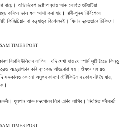
না বাঢ়ে। অভিনিবেশ চট্টোপাধ্যায় আৰু ৰোহিত গুটগুটিয়া
ৰম্ভ কৰিলে ভাল ফল আশা কৰা যায়। নাৰী-পুৰুষ নির্বিশেষে
টি ফিজিচিয়ান বা বন্ধ্যাত্ব বিশেষজ্ঞই। যিমান দ্রুততাৰে চিকিৎসা
ৰণ বিচাৰি উলিয়াব লাগিব। যদি দেখা যায় যে স্পার্ম সৃষ্টি হৈছে কিন্তু
ষেত্রত অস্ত্রোপচাৰ কৰি ব্লকেজ আঁতৰোৱা হয়। ঔষধৰ সহায়ত
ু যদি সৰুকালত কোনো অসুখৰ কাৰণে টেষ্টিকিউলাৰ কোষ নষ্ট হৈ যায়,
াকে।
জৰুৰী। ধূমপান আৰু মদ্যপানৰ নিচা এৰিব লাগিব। নিয়মিত শৰীৰচর্চা
।