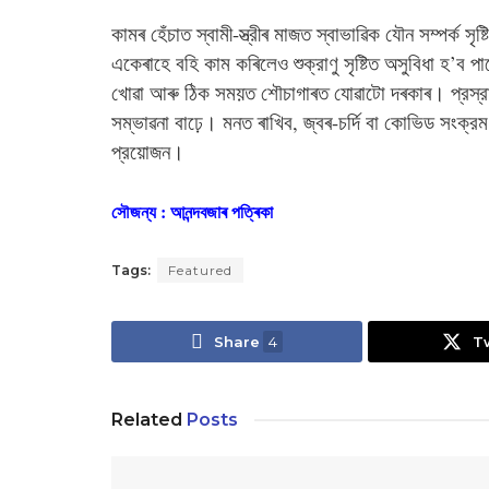
কামৰ হেঁচাত স্বামী-স্ত্রীৰ মাজত স্বাভাৱিক যৌন সম্পর্ক সৃষ
একেৰাহে বহি কাম কৰিলেও শুক্রাণু সৃষ্টিত অসুবিধা হ’ব 
খোৱা আৰু ঠিক সময়ত শৌচাগাৰত যোৱাটো দৰকাৰ। প্রস্রাব 
সম্ভাৱনা বাঢ়ে। মনত ৰাখিব, জ্বৰ-চর্দি বা কোভিড সংক্র
প্রয়োজন।
সৌজন্য : আনন্দবজাৰ পত্ৰিকা
Tags:
Featured
Share
4
T
Related
Posts