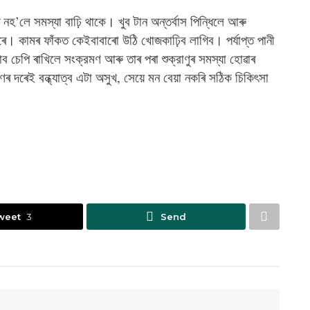
্টি নহ’লে সমস্যা বাঢ়ি থাকে। খুব টান অন্তর্বাস পিন্ধিলে আৰু
পাৰে। কামৰ ফাঁকত কেইবাবাৰো উঠি খোজকাঢ়িব লাগিব। পর্যাপ্ত পানী
চেপি ৰাখিলে সংক্রমণ আৰু তাৰ পৰা শুক্রাণুৰ সমস্যা হোৱাৰ
মণৰ দৰেই বন্ধ্যাত্ব এটা অসুখ, সেয়ে মন বেয়া নকৰি সঠিক চিকিৎসা
weet
3
Send