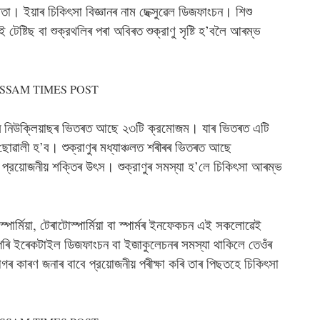
্ষমতা। ইয়াৰ চিকিৎসা বিজ্ঞানৰ নাম ছেক্সুৱেল ডিজফাংচন। শিশু
্টিছ বা শুক্রথলিৰ পৰা অবিৰত শুক্রাণু সৃষ্টি হ’বলৈ আৰম্ভ
 কোষৰ নিউক্লিয়াছৰ ভিতৰত আছে ২৩টি ক্রমোজম। যাৰ ভিতৰত এটি
ছোৱালী হ’ব। শুক্রাণুৰ মধ্যাঞ্চলত শৰীৰৰ ভিতৰত আছে
ে প্রয়োজনীয় শক্তিৰ উৎস। শুক্রাণুৰ সমস্যা হ’লে চিকিৎসা আৰম্ভ
।
নোস্পার্মিয়া, টেৰাটোস্পার্মিয়া বা স্পার্মৰ ইনফেকচন এই সকলোৱেই
উপৰি ইৰেকটাইল ডিজফাংচন বা ইজাকুলেচনৰ সমস্যা থাকিলে তেওঁৰ
গৰ কাৰণ জনাৰ বাবে প্রয়োজনীয় পৰীক্ষা কৰি তাৰ পিছতহে চিকিৎসা