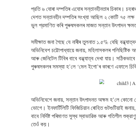
প্রতি ৬ যোৰা দম্পতিৰ এযোৰ সন্তানহীনতাৰ চিকাৰ। চহৰ
দেশত সন্তানহীন দম্পতিৰ সংখ্যা আছিল ২ কোটি ৭৫ লক্ষ। ছ
ভুল প্রমাণিত কৰি পুৰুষসকলৰ মাজত সন্তান উৎপাদন ক্ষম
সমীক্ষাত জনা গৈছে যে নাৰীৰ তুলনাত ১.৫% বেছি বন্ধ্যাত্
অভিনিবেশ চট্টোপাধ্যায়ে জনায়, মহিলাসকলৰ পলিছিষ্টিক অ
আৰু জেনিটেল টিবিৰ বাবে বন্ধ্যাত্ব দেখা যায়। সঠিকভাব
পুৰুষসকলৰ সমস্যা হ’লে ‘মেল ইগো’ৰ কাৰণে এফালে চিক
অভিনিবেশে জনায়, সন্তান উৎপাদনত অক্ষম হ’লে কোনো কোন
ভোগে। ইনফার্টিলিটি ফিজিচিয়ান ৰোহিত গুটগুটিয়াই জনায়
বাবে নির্দিষ্ট পৰিমাণত সুস্থ স্বাভাৱিক আৰু গতিশীল শুক্র
তেওঁ কয়।