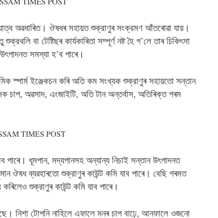
ধ্যাত্ব অৱধাৰিত। ঔষধৰ সহায়ত শুক্রাণুৰ সংক্রমণ আঁতৰোৱা যায়।
 শুক্রথলি বা টেষ্টিছৰ কার্যকাৰিতা সম্পূর্ণ নষ্ট হৈ গ’লে তাৰ চিকিৎসা
ন উৎপাদনত সমস্যা হ’ব পাৰে।
মিক স্পার্ম ইঞ্জেকচন কৰি অতি কম সংখ্যক শুক্রাণুৰ সহায়তো সন্তান
ক চাপ, অৱসাদ, এংজাইটি, অতি টান অন্তর্বাস, অতিৰিক্ত গৰম
াব পাৰে। ধূমপান, মদ্যপানসহ অন্যান্য নিচাই সন্তান উৎপাদনত
মান ঔষধ ব্যৱহাৰতো শুক্রাণুৰ কাউন্ট কমি যাব পাৰে। বেছি গৰমত
 কৰিলেও শুক্রাণুৰ কাউন্ট কমি যাব পাৰে।
ঢঞিছে। নিশা টোপনি নাহিলে এফালে মনৰ চাপ বাঢ়ে, আনফালে ওজনো