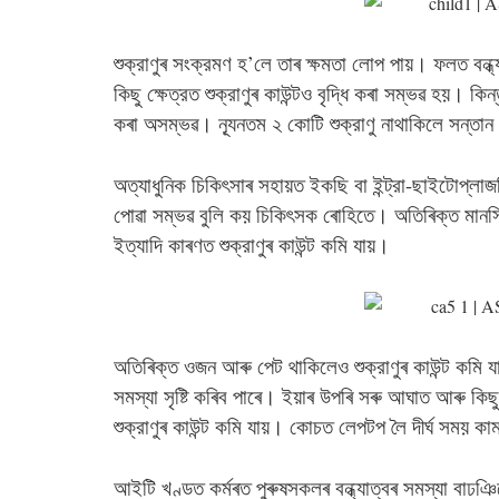
শুক্রাণুৰ সংক্রমণ হ’লে তাৰ ক্ষমতা লোপ পায়। ফলত বন্
কিছু ক্ষেত্রত শুক্রাণুৰ কাউন্টও বৃদ্ধি কৰা সম্ভৱ হয়। কিন্তু
কৰা অসম্ভৱ। ন্যূনতম ২ কোটি শুক্রাণু নাথাকিলে সন্তা
অত্যাধুনিক চিকিৎসাৰ সহায়ত ইকছি বা ইন্ট্রা-ছাইটোপ্লাজ
পোৱা সম্ভৱ বুলি কয় চিকিৎসক ৰোহিতে। অতিৰিক্ত মানসি
ইত্যাদি কাৰণত শুক্রাণুৰ কাউন্ট কমি যায়।
অতিৰিক্ত ওজন আৰু পেট থাকিলেও শুক্রাণুৰ কাউন্ট কমি য
সমস্যা সৃষ্টি কৰিব পাৰে। ইয়াৰ উপৰি সৰু আঘাত আৰু কিছু
শুক্রাণুৰ কাউন্ট কমি যায়। কোচত লেপটপ লৈ দীর্ঘ সময় কাম
আইটি খণ্ডত কর্মৰত পুৰুষসকলৰ বন্ধ্যাত্বৰ সমস্যা বা