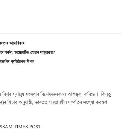
স্তাৱ আমেৰিকাৰ
ৰ্কৰা, ডায়েবেটিছ হোৱাৰ সম্ভাৱনা?
চিজেপিৰ প্ৰতিষ্ঠাপক দীপক
ি বিশ্ব স্বাস্থ্য সংস্থাৰ বিশেষজ্ঞসকলে আশঙ্কা কৰিছে। কিন্তু
 হিচাব অনুযায়ী, ভাৰতত সন্তানহীন দম্পতিৰ সংখ্যা ক্রমশ