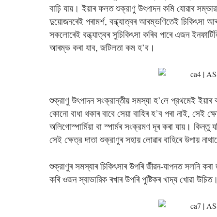
বাঢ়ি যায়। ইয়াৰ ফলত শুক্রাণু উৎপাদন কমি যোৱাৰ সম্ভাৱ
দুয়োজনৰেই পৰামর্শ, বন্ধ্যাত্বৰ আৰম্ভণিতেই চিকিৎসা আ
সকলোৰেই বন্ধ্যাত্বৰ সুচিকিৎসা কৰিব পাৰে এজন ইনফার্টিলি
আৰম্ভ কৰা যাব, জটিলতা কম হ’ব।
শুক্রাণু উৎপাদন সংক্রান্তীয় সমস্যা হ’লে প্রথমেই ইয়াৰ কা
কোনো বাধা থকাৰ বাবে সেয়া বাহিৰ হ’ব পৰা নাই, সেই ক্
অলিগোস্পার্মিয়া বা স্পার্মৰ সংক্রমণ দূৰ কৰা যায়। কিন্ত
সেই ক্ষেত্র দাতা শুক্রাণুৰ সহায় লোৱাৰ বাহিৰে উপায় নাথ
শুক্রাণুৰ সমস্যাৰ চিকিৎসাৰ উপৰি জীৱন-যাপনত সলনি কৰা 
কৰি ওজন স্বাভাৱিক ৰখাৰ উপৰি পুষ্টিকৰ খাদ্য খোৱা উচিত