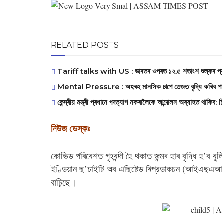
RELATED POSTS
Tariff talks with US : ভাৰতৰ ওপৰত ১২.৫ শতাংশ শুল্কৰ প্ৰ
Mental Pressure : অহৰহ মানসিক চাপে তেজত বৃদ্ধি কৰিব পাৰে শ
‎কেন্দ্ৰীয় মন্ত্ৰী প্ৰধানে পদত্যাগ নকৰালৈকে আন্দোলন অব্যাহত থাকিব: 
নিউজ ডেস্কঃ
কোভিড পৰিবেশত গৃহবন্দী হৈ থকাত জন্মৰ হাৰ বৃদ্ধি হ’ব বুল
ইণ্ডিয়ান ছ’চাইটি অব এছিষ্টেড ৰিপ্রডাকচন (আইএছএআৰ)ৰ
বাঢ়িছে।