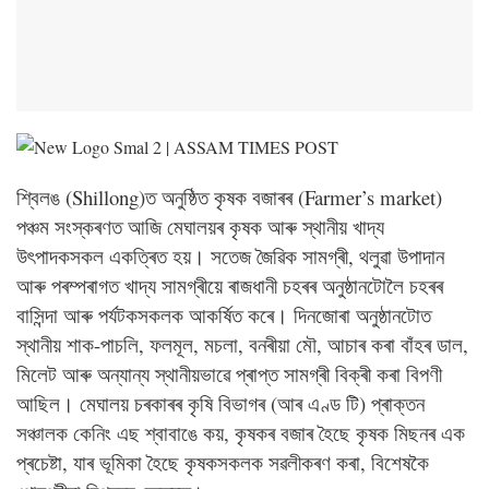
‎শ্বিলঙ (Shillong)ত অনুষ্ঠিত কৃষক বজাৰৰ (Farmer’s market)
পঞ্চম সংস্কৰণত আজি মেঘালয়ৰ কৃষক আৰু স্থানীয় খাদ্য
উৎপাদকসকল একত্ৰিত হয়। সতেজ জৈৱিক সামগ্ৰী, থলুৱা উপাদান
আৰু পৰম্পৰাগত খাদ্য সামগ্ৰীয়ে ৰাজধানী চহৰৰ অনুষ্ঠানটোলৈ চহৰৰ
বাসিন্দা আৰু পৰ্যটকসকলক আকৰ্ষিত কৰে। দিনজোৰা অনুষ্ঠানটোত
স্থানীয় শাক-পাচলি, ফলমূল, মচলা, বনৰীয়া মৌ, আচাৰ কৰা বাঁহৰ ডাল,
মিলেট আৰু অন্যান্য স্থানীয়ভাৱে প্ৰাপ্ত সামগ্ৰী বিক্ৰী কৰা বিপণী
আছিল। মেঘালয় চৰকাৰৰ কৃষি বিভাগৰ (আৰ এণ্ড টি) প্ৰাক্তন
সঞ্চালক কেনিং এছ শ্বাবাঙে কয়, কৃষকৰ বজাৰ হৈছে কৃষক মিছনৰ এক
প্ৰচেষ্টা, যাৰ ভূমিকা হৈছে কৃষকসকলক সৱলীকৰণ কৰা, বিশেষকৈ