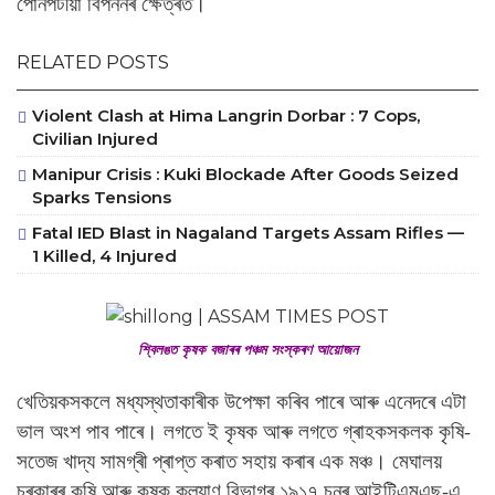
পোনপটীয়া বিপননৰ ক্ষেত্ৰত।
RELATED POSTS
Violent Clash at Hima Langrin Dorbar : 7 Cops,
Civilian Injured
Manipur Crisis : Kuki Blockade After Goods Seized
Sparks Tensions
Fatal IED Blast in Nagaland Targets Assam Rifles —
1 Killed, 4 Injured
‎শ্বিলঙত কৃষক বজাৰৰ পঞ্চম সংস্কৰণ আয়োজন
খেতিয়কসকলে মধ্যস্থতাকাৰীক উপেক্ষা কৰিব পাৰে আৰু এনেদৰে এটা
ভাল অংশ পাব পাৰে। লগতে ই কৃষক আৰু লগতে গ্ৰাহকসকলক কৃষি-
সতেজ খাদ্য সামগ্ৰী প্ৰাপ্ত কৰাত সহায় কৰাৰ এক মঞ্চ। মেঘালয়
চৰকাৰৰ কৃষি আৰু কৃষক কল্যাণ বিভাগৰ ১৯১৭ চনৰ আইটিএমএছ-এ