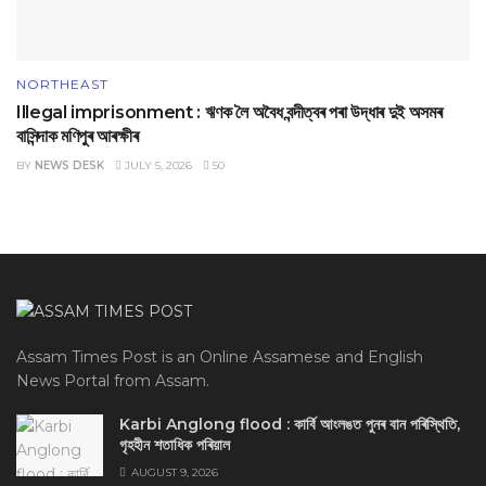
NORTHEAST
Illegal imprisonment : ঋণক লৈ অবৈধ বন্দীত্বৰ পৰা উদ্ধাৰ দুই অসমৰ
বাসিন্দাক মণিপুৰ আৰক্ষীৰ
BY
NEWS DESK
JULY 5, 2026
50
Assam Times Post is an Online Assamese and English
News Portal from Assam.
Karbi Anglong flood : কার্বি আংলঙত পুনৰ বান পৰিস্থিতি,
গৃহহীন শতাধিক পৰিয়াল
AUGUST 9, 2026