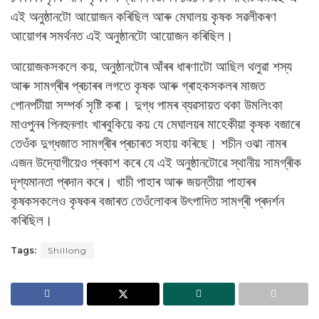
এই অনুষ্ঠানটো আয়োজন কৰিছিল আৰু মেঘালয় কৃষক সৱলীকৰণ
আয়োগৰ সমৰ্থনত এই অনুষ্ঠানটো আয়োজন কৰিছিল।
আয়োজকসকলে কয়, অনুষ্ঠানটোৰ আঁৰৰ ধাৰণাটো আছিল থলুৱা শস্য
আৰু সামগ্ৰীৰ প্ৰচাৰৰ লগতে কৃষক আৰু গ্ৰাহকসকলৰ মাজত
পোনপটীয়া সম্পৰ্ক সৃষ্টি কৰা। দুগ্ধ পামৰ ব্যৱসায়ত থকা উমলিংকা
মাওপুনৰ পিনহুনলাং খাৰবুকিয়ে কয় যে মেঘালয়ৰ মাহেকীয়া কৃষক বজাৰে
তেওঁক দুগ্ধজাত সামগ্ৰীৰ প্ৰচাৰত সহায় কৰিছে। শচীন ওঝা নামৰ
এজন উদ্যোগীয়েও প্ৰকাশ কৰে যে এই অনুষ্ঠানটোৱে স্থানীয় সামগ্ৰীক
দৃশ্যমানতা প্ৰদান কৰে। খাচী পাহাৰ আৰু জয়ন্তীয়া পাহাৰৰ
কৃষকসকলেও কৃষকৰ বজাৰত তেওঁলোকৰ উৎপাদিত সামগ্ৰী প্ৰদৰ্শন
কৰিছিল।
Tags:
Shillong