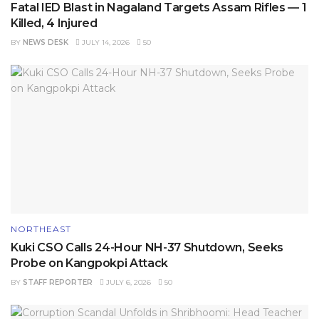
Fatal IED Blast in Nagaland Targets Assam Rifles — 1
Killed, 4 Injured
BY
NEWS DESK
JULY 14, 2026
50
NORTHEAST
Kuki CSO Calls 24-Hour NH-37 Shutdown, Seeks
Probe on Kangpokpi Attack
BY
STAFF REPORTER
JULY 6, 2026
50