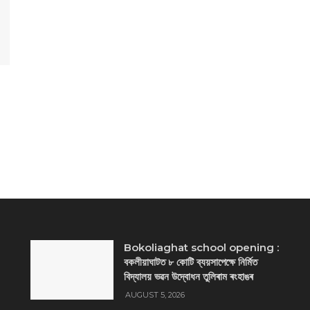
Bokoliaghat school opening :
বকলীয়াঘাটত ৮ কোটি ব্যয়সাপেক্ষে নির্মিত
বিদ্যালয় ভৱন উদ্বোধন তুলিৰাম ৰংহাঙৰ
AUGUST 5, 2026