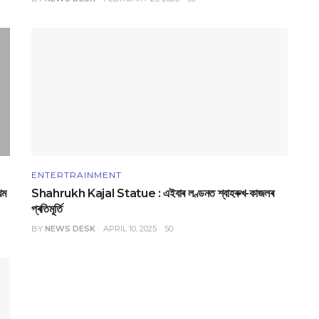
ENTERTRAINMENT
থম
Shahrukh Kajal Statue : এইবাৰ লণ্ডনত শ্বাহৰুখ-কাজলৰ
প্ৰতিমূৰ্তি
BY
NEWS DESK
APRIL 10, 2025
50