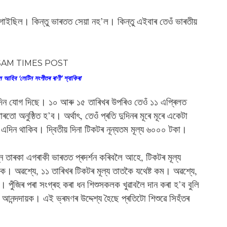
ত গাইছিল। কিন্তু ভাৰতত সেয়া নহ’ল। কিন্তু এইবাৰ তেওঁ ভাৰতীয়
আহিব ‘লেটিন সংগীতৰ ৰাণী’ শ্বাকিৰা
টা দিন যোগ দিছে। ১০ আৰু ১৫ তাৰিখৰ উপৰিও তেওঁ ১১ এপ্ৰিলত
াৰতো অনুষ্ঠিত হ’ব। অৰ্থাৎ, তেওঁ প্ৰতি দুদিনৰ মূৰে মূৰে একেটা
ত এদিন থাকিব। দ্বিতীয় দিনা টিকটৰ নূন্যতম মূল্য ৬০০০ টকা।
ন্ন তাৰকা এগৰাকী ভাৰতত প্ৰদৰ্শন কৰিবলৈ আহে, টিকটৰ মূল্য
ক। অৱশ্যে, ১১ তাৰিখৰ টিকটৰ মূল্য তাতকৈ যথেষ্ট কম। অৱশ্যে,
পুঁজিৰ পৰা সংগ্ৰহ কৰা ধন শিশুসকলক খুৱাবলৈ দান কৰা হ’ব বুলি
আনন্দদায়ক। এই ভ্ৰমণৰ উদ্দেশ্য হৈছে প্ৰতিটো শিশুৱে সিহঁতৰ