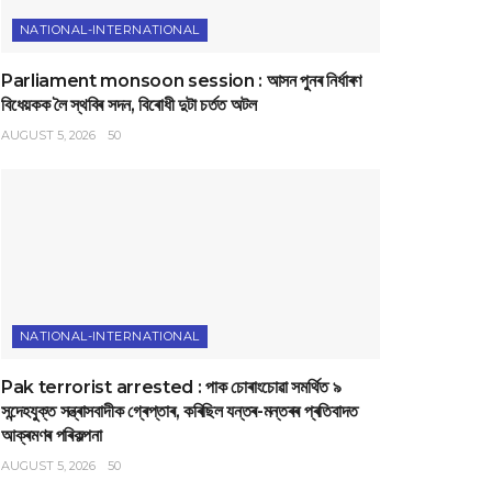
NATIONAL-INTERNATIONAL
Parliament monsoon session : আসন পুনৰ নিৰ্ধাৰণ
বিধেয়কক লৈ স্থবিৰ সদন, বিৰোধী দুটা চৰ্তত অটল
AUGUST 5, 2026
50
NATIONAL-INTERNATIONAL
Pak terrorist arrested : পাক চোৰাংচোৱা সমৰ্থিত ৯
সন্দেহযুক্ত সন্ত্ৰাসবাদীক গ্ৰেপ্তাৰ, কৰিছিল যন্তৰ-মন্তৰৰ প্ৰতিবাদত
আক্ৰমণৰ পৰিকল্পনা
AUGUST 5, 2026
50