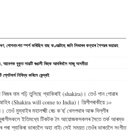
, গোপনাংগত স্পৰ্শ কৰিছিল বাছ কণ্ডাক্টৰে; জনি লিভাৰৰ কন্যাৰ শৈশৱৰ ভয়াৱহ
আবেগক বুকুত সাৱটি ৰঙালী বিহুক আদৰিবলৈ সাজু অসমীয়া
েটফৰ্ম নিষিদ্ধ কৰিলে কেন্দ্ৰই
নিজৰ নাম গঢ়ি তুলিছে শ্বাকিৰাই (shakira)। তেওঁ গান গোৱাৰ
আহিব (Shakira will come to India)। শিল্পীগৰাকীয়ে ১০
 তেওঁ মুম্বাইৰ মহালক্ষ্মী ৰেচ ক’ৰ্ছ খেলপথাৰ আৰু দিল্লীৰ
 অনুৰাগীসকলে ইতিমধ্যে টিকটক লৈ আয়োজকসকলৰ সৈতে তৰ্ক আৰম্ভ
ৰ পৰা শ্বাকিৰা ভাৰতলৈ অহা নাই৷ সেই সময়ত তেওঁৰ ভাৰতলৈ সংগীত