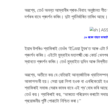
অৱশ্যে, তেওঁ অনন্ত আম্বানীৰ প্ৰাক-বিবাহ অনুষ্ঠানত গী
দৰ্শকৰ বাবে প্ৰদৰ্শন কৰিব। দুটা পূৰ্বনিৰ্ধাৰিত তাৰিখ আছে।
১৯ বছৰৰ পাছত ভাৰতলৈ 
ইয়াৰ উপৰিও শ্বাকিৰাই তেওঁৰ ‘ইণ্ডিয়া ট্যুৰ’ত আৰু এ
প্ৰদৰ্শন কৰিব। এইটো মুম্বাইৰ মহালক্ষ্মী ৰেচ কোৰ্চ খেলপথ
স্থানতে প্ৰদৰ্শন কৰিব। তেওঁ মুম্বাইত দুদিন আৰু দিল্লী
অৱশ্যে, অতীতে কয় যে যেতিয়াই আন্তৰ্জাতিক খ্যাতিসম্প
আকাশলংঘী হয়। সেয়া দুৱা লিপা হওক বা এনৰিকেয়েই হও
শ্বাকিৰাই সমাজ সেৱাৰ কামৰ বাবে এই শ্ব’বোৰ কৰি আছে। 
তেওঁ কয়। শ্বাকিৰাই কয়, “ভাৰতত পৰিৱেশন কৰাটো সদায় 
প্ৰয়োজনীয় পুষ্টি পোৱাটো নিশ্চিত কৰা।”