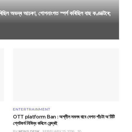
ছিল অভদ্ৰ আচৰণ, গোপনাংগত স্পৰ্শ কৰিছিল বাছ কণ্ডাক্টৰে;
ENTERTRAINMENT
OTT platform Ban : অশ্লীল সমলৰ বাবে দেশত পাঁচটা অ’টিটি
প্লেটফৰ্ম নিষিদ্ধ কৰিলে কেন্দ্ৰই
BY
NEWS DESK
FEBRUARY 25, 2026
50