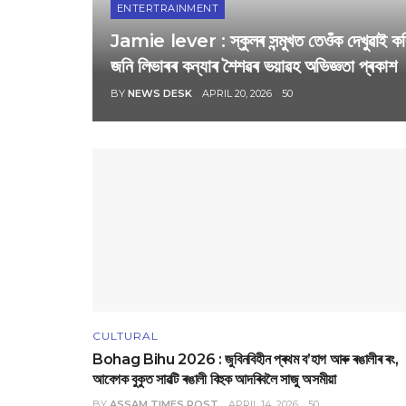
ENTERTRAINMENT
Jamie lever : স্কুলৰ সন্মুখত তেওঁক দেখুৱাই কৰি
জনি লিভাৰৰ কন্যাৰ শৈশৱৰ ভয়াৱহ অভিজ্ঞতা প্ৰকাশ
BY
NEWS DESK
APRIL 20, 2026
50
CULTURAL
Bohag Bihu 2026 : জুবিনবিহীন প্ৰথম ব’হাগ আৰু ৰঙালীৰ ৰং,
আবেগক বুকুত সাৱটি ৰঙালী বিহুক আদৰিবলৈ সাজু অসমীয়া
BY
ASSAM TIMES POST
APRIL 14, 2026
50