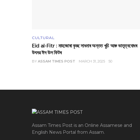
CULTURAL
Eid al-Fitr : মাহজোৰা কৃচ্ছ সাধনাৰ অন্তত খুচি আৰু ভাতৃত্ববোধৰ
উৎসৱ ঈদ উল ফিটৰ
BY
ASSAM TIMES POST
MARCH 31, 2025
50
Assam Times Post is an Online Assamese and
English News Portal from Assam.