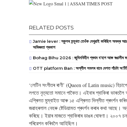
RELATED POSTS
Jamie lever : স্কুলৰ সন্মুখত তেওঁক দেখুৱাই কৰিছিল অভদ্ৰ আচৰণ
অভিজ্ঞতা প্ৰকাশ
Bohag Bihu 2026 : জুবিনবিহীন প্ৰথম ব’হাগ আৰু ৰঙালীৰ ৰং, 
OTT platform Ban : অশ্লীল সমলৰ বাবে দেশত পাঁচটা অ’টিটি প্ল
‘লেটিন সংগীতৰ ৰাণী’ (Queen of Latin music) হিচাপে 
লগতে নৃত্যতো সমানে পাকৈত। এইবাৰ শ্বাকিৰা ভাৰতলৈ 
এপ্ৰিলত মুম্বাইত আৰু ১৫ এপ্ৰিলত দিল্লীত প্ৰদৰ্শন কৰিব।
জৱাহৰলাল নেহৰু ষ্টেডিয়ামত প্ৰদৰ্শন কৰাৰ কথা আছে।
কৰিছে। ইয়াৰ মাজতে শ্বাকিৰাৰ ডাঙৰ ঘোষণা। ২০০৭ চন
পৰিৱেশন কৰিবলৈ আহিছিল।