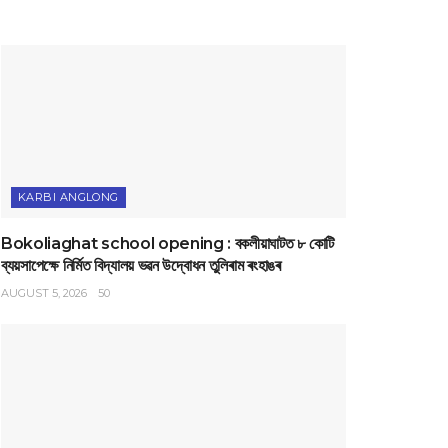
KARBI ANGLONG
Bokoliaghat school opening : বকলীয়াঘাটত ৮ কোটি
ব্যয়সাপেক্ষে নির্মিত বিদ্যালয় ভৱন উদ্বোধন তুলিৰাম ৰংহাঙৰ
AUGUST 5, 2026
50