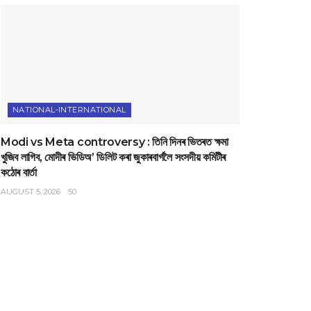
NATIONAL-INTERNATIONAL
Modi vs Meta controversy : তিনি দিনৰ ভিতৰত ক্ষমা
খুজিব লাগিব, মোদীৰ ভিডিঅ’ ডিলিট কৰা জুকাৰবাৰ্গলৈ সংসদীয় কমিটীৰ
কঠোৰ বাৰ্তা
AUGUST 5, 2026
50