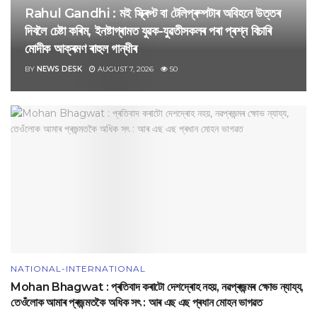
Rahul Gandhi : মই স্ক্ৰিপ্ট বা টেলিপ্ৰম্পটাৰ অবিহনে উত্তৰ
দিবলৈ চেষ্টা কৰিম, ইনষ্টাগ্ৰামত যুৱক-যুৱতীসকলৰ পৰা প্ৰশ্ন বিচাৰি
মোদীক আক্ৰমণ ৰাহুল গান্ধীৰ
BY
NEWS DESK
AUGUST 7, 2026
50
NATIONAL-INTERNATIONAL
Mohan Bhagwat : প্ৰতিবাদ কৰাটো দেশদ্ৰোহ নহয়, নৱপ্ৰজন্মৰ ক্ষোভ ন্যায্য,
তেওঁলোক আমাৰ প্ৰজন্মতকৈ অধিক সৎ : আৰ এছ এছ প্ৰধান মোহন ভাগৱত