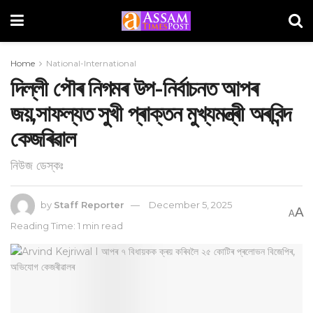
Home
National-International
দিল্লী পৌৰ নিগমৰ উপ-নিৰ্বাচনত আপৰ
জয়,সাফল্যত সুখী প্ৰাক্তন মুখ্যমন্ত্ৰী অৰবিন্দ
কেজৰিৱাল
নিউজ ডেস্কঃ
by
Staff Reporter
December 5, 2025
A
A
Reading Time: 1 min read