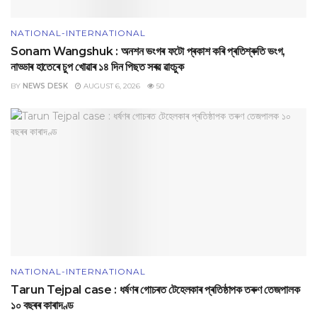
NATIONAL-INTERNATIONAL
Sonam Wangshuk : অনশন ভংগৰ ফটো প্ৰকাশ কৰি প্ৰতিশ্ৰুতি ভংগ,
নাড্ডাৰ হাতেৰে চুপ খোৱাৰ ১৪ দিন পিছত সৰৱ ৱাংচুক
BY
NEWS DESK
AUGUST 6, 2026
50
NATIONAL-INTERNATIONAL
Tarun Tejpal case : ধৰ্ষণৰ গোচৰত টেহেলকাৰ প্ৰতিষ্ঠাপক তৰুণ তেজপালক
১০ বছৰৰ কাৰাদণ্ড