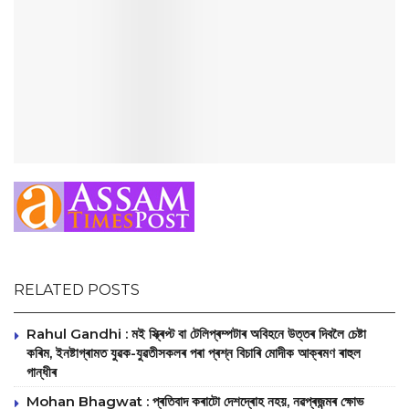
RELATED POSTS
Rahul Gandhi : মই স্ক্ৰিপ্ট বা টেলিপ্ৰম্পটাৰ অবিহনে উত্তৰ দিবলৈ চেষ্টা
কৰিম, ইনষ্টাগ্ৰামত যুৱক-যুৱতীসকলৰ পৰা প্ৰশ্ন বিচাৰি মোদীক আক্ৰমণ ৰাহুল
গান্ধীৰ
Mohan Bhagwat : প্ৰতিবাদ কৰাটো দেশদ্ৰোহ নহয়, নৱপ্ৰজন্মৰ ক্ষোভ