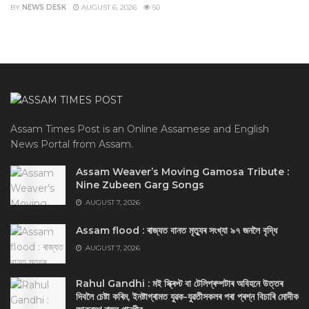
BY
NEWS DESK
AUGUST 6, 2026
50
Assam Times Post is an Online Assamese and English
News Portal from Assam.
Assam Weaver’s Moving Gamosa Tribute :
Nine Zubeen Garg Songs
AUGUST 7, 2026
Assam flood : ৰাজ্যত বানত মৃত্যুৰ সংখ্যা ৯৭ জনলৈ বৃদ্ধি
AUGUST 7, 2026
Rahul Gandhi : মই স্ক্ৰিপ্ট বা টেলিপ্ৰম্পটাৰ অবিহনে উত্তৰ
দিবলৈ চেষ্টা কৰিম, ইনষ্টাগ্ৰামত যুৱক-যুৱতীসকলৰ পৰা প্ৰশ্ন বিচাৰি মোদীক