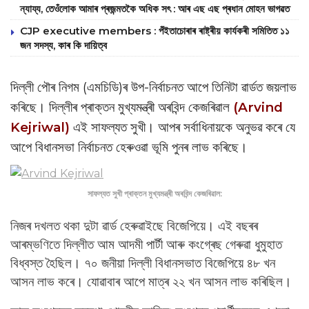
ন্যায্য, তেওঁলোক আমাৰ প্ৰজন্মতকৈ অধিক সৎ : আৰ এছ এছ প্ৰধান মোহন ভাগৱত
CJP executive members : পঁইতাচোৰাৰ ৰাষ্ট্ৰীয় কাৰ্যকৰী সমিতিত ১১
জন সদস্য, কাৰ কি দায়িত্ব
দিল্লী পৌৰ নিগম (এমচিডি)ৰ উপ-নিৰ্বাচনত আপে তিনিটা ৱাৰ্ডত জয়লাভ
কৰিছে। দিল্লীৰ প্ৰাক্তন মুখ্যমন্ত্ৰী অৰবিন্দ কেজৰিৱাল
(Arvind
Kejriwal)
এই সাফল্যত সুখী। আপৰ সৰ্বাধিনায়কে অনুভৱ কৰে যে
আপে বিধানসভা নিৰ্বাচনত হেৰুওৱা ভূমি পুনৰ লাভ কৰিছে।
সাফল্যত সুখী প্ৰাক্তন মুখ্যমন্ত্ৰী অৰবিন্দ কেজৰিৱাল:
নিজৰ দখলত থকা দুটা ৱাৰ্ড হেৰুৱাইছে বিজেপিয়ে। এই বছৰৰ
আৰম্ভণিতে দিল্লীত আম আদমী পাৰ্টী আৰু কংগ্ৰেছ গেৰুৱা ধুমুহাত
বিধ্বস্ত হৈছিল। ৭০ জনীয়া দিল্লী বিধানসভাত বিজেপিয়ে ৪৮ খন
আসন লাভ কৰে। যোৱাবাৰ আপে মাত্ৰ ২২ খন আসন লাভ কৰিছিল।