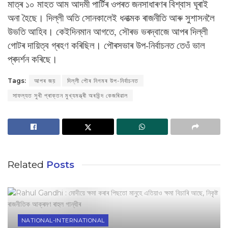
মাত্ৰ ১০ মাহত আম আদমী পাৰ্টিৰ ওপৰত জনসাধাৰণৰ বিশ্বাস ঘূৰাই
অনা হৈছে। দিল্লী অতি সোনকালেই ধনাত্মক ৰাজনীতি আৰু সুশাসনলৈ
উভতি আহিব। কেইদিনমান আগতে, সৌৰভ ভৰদ্বাজে আপৰ দিল্লী
গোটৰ দায়িত্ব গ্ৰহণ কৰিছিল। পৌৰসভাৰ উপ-নিৰ্বাচনত তেওঁ ভাল
প্ৰদৰ্শন কৰিছে।
Tags:
আপৰ জয়
দিল্লী পৌৰ নিগমৰ উপ-নিৰ্বাচনত
সাফল্যত সুখী প্ৰাক্তন মুখ্যমন্ত্ৰী অৰবিন্দ কেজৰিৱাল
Related
Posts
NATIONAL-INTERNATIONAL