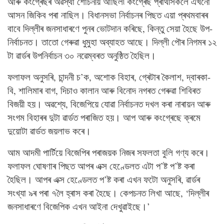
আৰু কংগ্ৰেছৰ অৱস্থা শোচনীয় আছিল৷ কংগ্ৰেছ প্ৰাৰ্থীসকলে এখনো
আসন জিকিব পৰা নাছিল। বিধানসভা নিৰ্বাচনৰ পিছত এয়া প্ৰথমবাৰৰ
বাবে দিল্লীৰ জনসাধাৰণে পুনৰ ভোটদান কৰিছে, কিন্তু সেয়া হৈছে উপ-
নিৰ্বাচনত। তাতো গেৰুৱা ধুমুহা অব্যাহত আছে। দিল্লী পৌৰ নিগমৰ ১২
টা ৱাৰ্ডৰ উপনিৰ্বাচন ৩০ নৱেম্বৰত অনুষ্ঠিত হৈছিল।
ফলাফল অনুসৰি, চান্দনী চ’ক, অশোক বিহাৰ, গ্ৰেটাৰ কৈলাশ, দ্বাৰকা-
বি, শালিমাৰ বাগ, দিচাও কালান আৰু বিনোদ নগৰত গেৰুৱা শিবিৰত
বিজয়ী হয়। অৱশ্যে, বিজেপিয়ে যোৱা নিৰ্বাচনত দখল কৰা নাৰায়ন আৰু
সংগম বিহাৰৰ দুটা ৱাৰ্ডত পৰাজিত হয়। আপ আৰু কংগ্ৰেছে ক্ৰমে
দুয়োটা ৱাৰ্ডত জয়লাভ কৰে।
আম আদমী পাৰ্টিয়ে বিজেপিৰ পৰাজয়ক নিজৰ সফলতা বুলি গণ্য কৰে।
ফলাফল ঘোষণাৰ পিছত আপৰ এক্স হেণ্ডেলত এটা প’ষ্ট প’ষ্ট কৰা
হৈছিল। আপৰ এক্স হেণ্ডেলত প’ষ্ট কৰা এখন ফটো অনুসৰি, ৱাৰ্ডৰ
সংখ্যা ৯ৰ পৰা ৭লৈ হ্ৰাস কৰা হৈছে। কেপচনত লিখা আছে, ‘দিল্লীৰ
জনসাধাৰণে বিজেপিক এখন আইনা দেখুৱাইছে।’