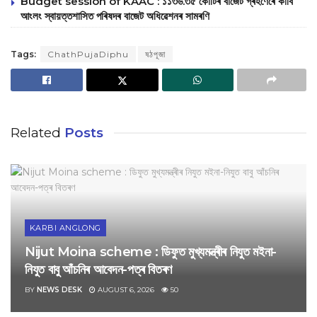
Budget session of KAAC : ১১৩৬.৩৫ কোটিৰ বাজেট গ্ৰহণেৰে কাৰ্বি
আংলং স্বায়‌ত্তশাসিত পৰিষদৰ বাজেট অধিৱেশনৰ সামৰণি
Tags:
ChathPujaDiphu
ষঠপূজা
Related
Posts
KARBI ANGLONG
Nijut Moina scheme : ডিফুত মুখ্যমন্ত্ৰীৰ নিযুত মইনা-
নিযুত বাবু আঁচনিৰ আবেদন-পত্ৰ বিতৰণ
BY
NEWS DESK
AUGUST 6, 2026
50