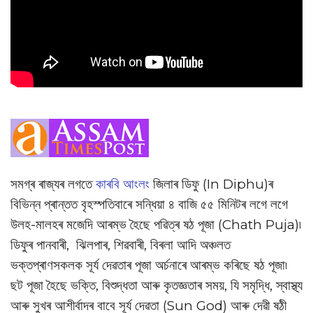
সমগ্ৰ ৰাজ্যৰ লগতে
কাৰবি আংলং
জিলাৰ ডিফু (In Diphu)ৰ
বিভিন্ন প্ৰান্তত বৃহস্পতিবাৰে সন্ধিয়া ৪ বাজি ৫৫ মিনিটৰ লগে লগে
উলহ-মালহৰ মজেদি আৰম্ভ হৈছে পৱিত্ৰ ষঠ পূজা (Chath Puja)৷
ডিফুৰ পানবাৰী, ঝিলপাৰ, শিৱবাৰী, বিৰলা আদি অঞ্চলত
ভক্তপ্ৰাণসকলক সূৰ্য দেৱতাৰ পূজা অৰ্চনাৰে আৰম্ভ কৰিছে ষঠ পূজা৷
ছট পূজা হৈছে ভক্তি, বিশুদ্ধতা আৰু কৃতজ্ঞতাৰ সময়, যি সমৃদ্ধি, স্বাস্থ্য
আৰু সুখৰ আশীৰ্বাদৰ বাবে সূৰ্য দেৱতা (Sun God) আৰু দেৱী ষঠী