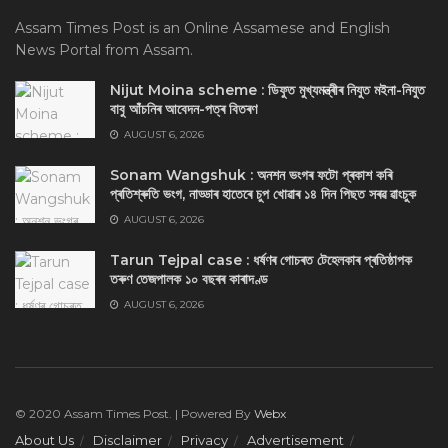
Assam Times Post is an Online Assamese and English
News Portal from Assam.
Nijut Moina scheme : ডিফুত মুখ্যমন্ত্ৰীৰ নিযুত মইনা-নিযুত
বাবু আঁচনিৰ আবেদন-পত্ৰ বিতৰণ
AUGUST 6, 2026
Sonam Wangshuk : অনশন ভংগৰ ফটো প্ৰকাশ কৰি
প্ৰতিশ্ৰুতি ভংগ, নাড্ডাৰ হাতেৰে চুপ খোৱাৰ ১৪ দিন পিছত সৰৱ ৱাংচুক
AUGUST 6, 2026
Tarun Tejpal case : ধৰ্ষণৰ গোচৰত টেহেলকাৰ প্ৰতিষ্ঠাপক
তৰুণ তেজপালক ১০ বছৰৰ কাৰাদণ্ড
AUGUST 6, 2026
© 2020 Assam Times Post. | Powered By
Webx
About Us
Disclaimer
Privacy
Advertisement