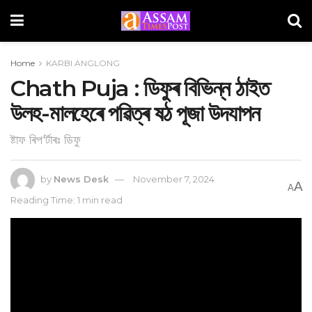
Home
KARBI ANGLONG
Chath Puja : ডিফুৰ বিভিন্ন ঠাইত
উলহ-মালহেৰে পৱিত্ৰ ষঠ পূজা উদযাপন
ষ্টাফ ৰিপ'ৰ্টাৰঃ ডিফু
by
News Desk
November 7, 2024
A
A
Reading Time: 1 min read