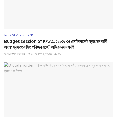
KARBI ANGLONG
Budget session of KAAC : ১১৩৬.৩৫ কোটিৰ বাজেট গ্ৰহণেৰে কাৰ্বি
আংলং স্বায়‌ত্তশাসিত পৰিষদৰ বাজেট অধিৱেশনৰ সামৰণি
BY
NEWS DESK
AUGUST 4, 2026
50