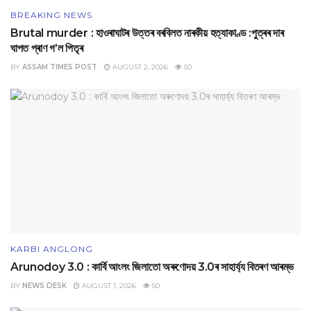
BREAKING NEWS
Brutal murder : হাওৰাঘাটৰ উত্তৰ বৰবিলত নাৰকীয় হত্যাকাণ্ড :পুত্ৰৰ দাৰ
ঘাপত প্ৰাণ গ’ল পিতৃৰ
BY
ASSAM TIMES POST
AUGUST 2, 2026
50
KARBI ANGLONG
Arunodoy 3.0 : কাৰ্বি আংলং জিলাতো অৰুণোদয় 3.0ৰ সাহাৰ্য্য বিতৰণ আৰম্ভ
BY
NEWS DESK
AUGUST 1, 2026
50