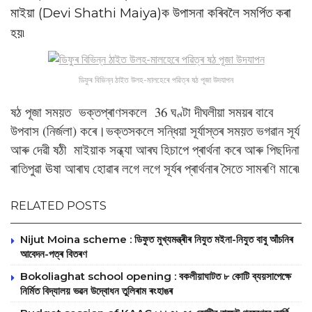
মাইয়া (Devi Shathi Maiya)ক উপাসনা কৰিবলৈ সমৰ্পিত কৰা
হয়৷
ডিফুৰ বিভিন্ন ঠাইত উলহ-মালহেৰে পৱিত্ৰ ষঠ পূজা উদযাপন
ষঠ পূজা সময়ত ভক্তপ্ৰাণসকলে 36 ঘণ্টা দীঘলীয়া সময়ৰ বাবে
উপবাস (নিৰ্জলা) কৰে।ভক্তসকলে সন্ধিয়া সূৰ্যাস্তৰ সময়ত ভগৱান সূৰ্য
আৰু দেৱী ষঠী মাইয়াক সন্ধ্যা আৰঘ হিচাপে প্ৰাৰ্থনা কৰে আৰু পিছদিনা
ৰাতিপুৱা ঊষা আৰাঘ হোৱাৰ লগে লগে সূৰ্যৰ প্ৰাৰ্থনাৰ সৈতে সামৰণি মাৰে৷
RELATED POSTS
Nijut Moina scheme : ডিফুত মুখ্যমন্ত্ৰীৰ নিযুত মইনা-নিযুত বাবু আঁচনিৰ
আবেদন-পত্ৰ বিতৰণ
Bokoliaghat school opening : বকলীয়াঘাটত ৮ কোটি ব্যয়সাপেক্ষে
নির্মিত বিদ্যালয় ভৱন উদ্বোধন তুলিৰাম ৰংহাঙৰ