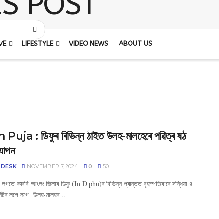
VE
LIFESTYLE
VIDEO NEWS
ABOUT US
Puja : ডিফুৰ বিভিন্ন ঠাইত উলহ-মালহেৰে পৱিত্ৰ ষঠ
যাপন
 DESK
NOVEMBER 7, 2024
0
50
ৰ লগতে কাৰবি আংলং জিলাৰ ডিফু (In Diphu)ৰ বিভিন্ন প্ৰান্তত বৃহস্পতিবাৰে সন্ধিয়া ৪
নিটৰ লগে লগে উলহ-মালহৰ ...