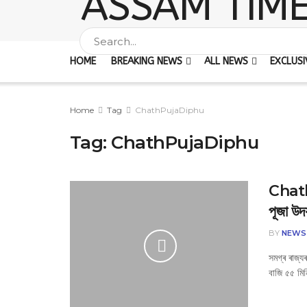
HOME
BREAKING NEWS
ALL NEWS
EXCLUSI
Home
Tag
ChathPujaDiphu
Tag:
ChathPujaDiphu
Chath 
পূজা উদ
BY
NEWS
সমগ্ৰ ৰাজ্য
বাজি ৫৫ মি