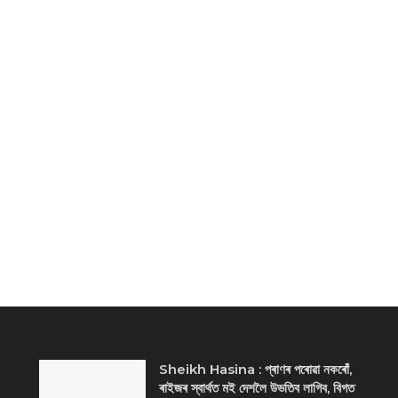
Sheikh Hasina : প্ৰাণৰ পৰোৱা নকৰোঁ,
ৰাইজৰ স্বাৰ্থত মই দেশলৈ উভতিব লাগিব, বিগত