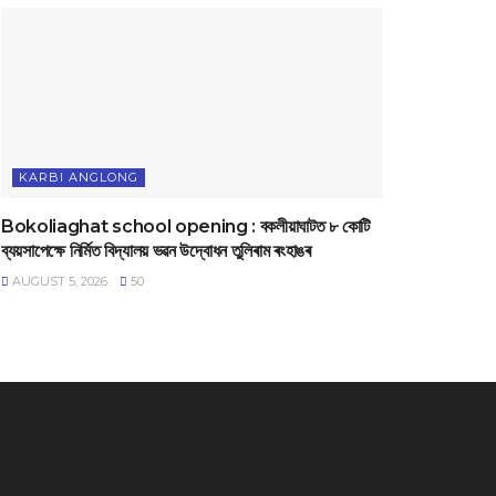
KARBI ANGLONG
Bokoliaghat school opening : বকলীয়াঘাটত ৮ কোটি
ব্যয়সাপেক্ষে নির্মিত বিদ্যালয় ভৱন উদ্বোধন তুলিৰাম ৰংহাঙৰ
AUGUST 5, 2026
50