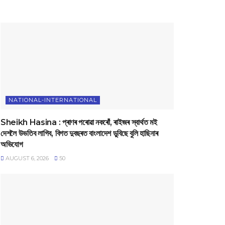
NATIONAL-INTERNATIONAL
Sheikh Hasina : প্ৰাণৰ পৰোৱা নকৰোঁ, ৰাইজৰ স্বাৰ্থত মই
দেশলৈ উভতিব লাগিব, বিগত দুবছৰত বাংলাদেশ ডুবিছে বুলি হাছিনাৰ
অভিযোগ
AUGUST 6, 2026
50