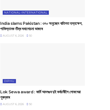
NATIONAL-INTERNATIONAL
India slams Pakistan : ৩৭০ অনুচ্ছেদ বাতিলত হস্তক্ষেপ,
পাকিস্তানক তীব্ৰ সমালোচনা ভাৰতৰ
AUGUST 6, 2026
50
DIPHU
Lok Sewa award : কাৰ্বি আংলঙৰ দুই কৰ্মচাৰীলৈ লোকসেৱা
পুৰস্কাৰ
AUGUST 6, 2026
50