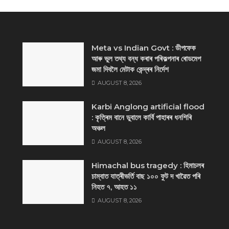
Meta vs Indian Govt : ডীপফেক
আৰু ভুল তথ্য বন্ধ কৰাৰ পৰিকল্পনাৰ ৰোডমেপ
জমা দিবলৈ মেটাক কেন্দ্ৰৰ নিৰ্দেশ
AUGUST 8, 2026
Karbi Anglong artificial flood
: কৃত্ৰিম বানে ডুবালে কাৰ্বি পাহাৰৰ ধনশিৰি
অঞ্চল
AUGUST 8, 2026
Himachal bus tragedy : হিমাচলৰ
চাম্বাত যাত্ৰীভৰ্তি বাছ ১০০ ফুট দ খাৱৈত পৰি
নিহত ৭, আহত ১১
AUGUST 8, 2026