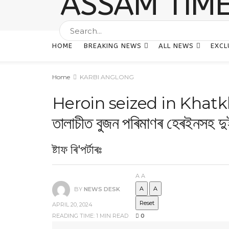
HOME
BREAKING NEWS
ALL NEWS
EXCL
Home
KARBI ANGLONG
Heroin seized in Khatkhati 
তালাচীত বুজন পৰিমাণৰ হেৰইনসহ দ
ষ্টাফ ৰি'পৰ্টাৰঃ
A
A
A
A
BY
NEWS DESK
Reset
APRIL 20, 2024
READING TIME: 1 MIN READ
0