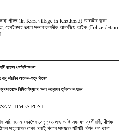
াৰা গাঁৱত (In Kara village in Khatkhati) আৰক্ষীৰ নাকা
ুক্ত, হেৰইনসহ দুজন সৰবৰাহকাৰীক আৰক্ষীয়ে আটক (Police detain
হয়।
ি পাহাৰৰ ধনশিৰি অঞ্চল
বাবু আঁচনিৰ আবেদন-পত্ৰ বিতৰণ
ক্ষে নির্মিত বিদ্যালয় ভৱন উদ্বোধন তুলিৰাম ৰংহাঙৰ
নাৰ অচি ৰমেন বৰদলৈৰ নেতৃত্বত এছ আই স্বমধন স্বর্গীয়াৰী, দীপক
টাফৰ সহযোগত নাকা চলাই থকাৰ সময়তে খটখটী দিশৰ পৰা কাৰা