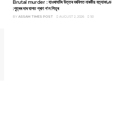
Brutal murder : হাওৰাঘাটৰ উত্তৰ বৰবিলত নাৰকীয় হত্যাকাণ্ড
:পুত্ৰৰ দাৰ ঘাপত প্ৰাণ গ’ল পিতৃৰ
BY
ASSAM TIMES POST
AUGUST 2, 2026
50