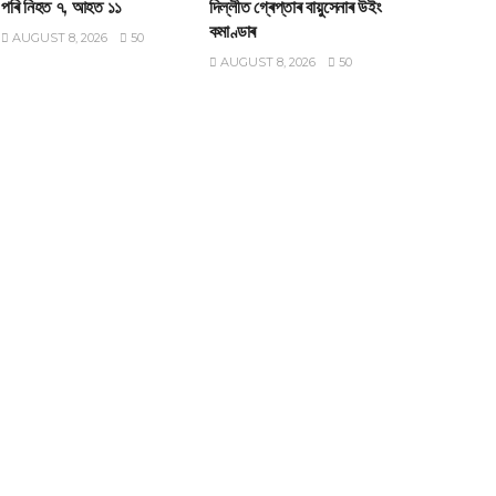
পৰি নিহত ৭, আহত ১১
দিল্লীত গ্ৰেপ্তাৰ বায়ুসেনাৰ উইং
কমাণ্ডাৰ
AUGUST 8, 2026
50
AUGUST 8, 2026
50