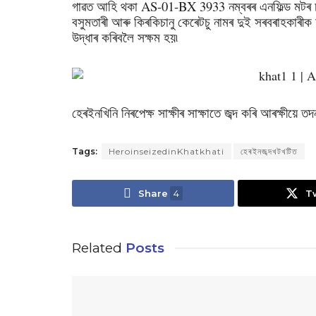
গাৱত আহি থকা AS-01-BX 3933 নম্বৰৰ এনফিল্ড মটৰ চা
বসুমতাৰী আৰু কিৰকিচানু কেৰেটচু নামৰ দুই সৰবৰাহকাৰী
উদ্ধাৰ কৰিবলৈ সক্ষম হয়৷
হেৰইনখিনি নিৰপেক্ষ সাক্ষীৰ সাক্ষাতে জব্দ কৰি আৰক্ষীয়ে ত
Tags:
HeroinseizedinKhatkhati
হেৰইনজব্দখটখটিত
Share
4
T
Related
Posts