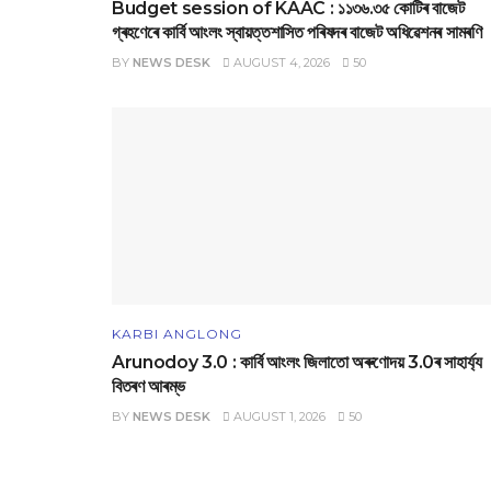
Budget session of KAAC : ১১৩৬.৩৫ কোটিৰ বাজেট
গ্ৰহণেৰে কাৰ্বি আংলং স্বায়‌ত্তশাসিত পৰিষদৰ বাজেট অধিৱেশনৰ সামৰণি
BY
NEWS DESK
AUGUST 4, 2026
50
KARBI ANGLONG
Arunodoy 3.0 : কাৰ্বি আংলং জিলাতো অৰুণোদয় 3.0ৰ সাহাৰ্য্য
বিতৰণ আৰম্ভ
BY
NEWS DESK
AUGUST 1, 2026
50