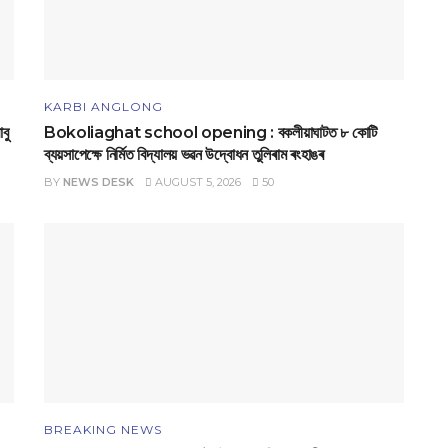
KARBI ANGLONG
বু
Bokoliaghat school opening : বকলীয়াঘাটত ৮ কোটি
ব্যয়সাপেক্ষে নির্মিত বিদ্যালয় ভৱন উদ্বোধন তুলিৰাম ৰংহাঙৰ
BY
NEWS DESK
AUGUST 5, 2026
50
BREAKING NEWS