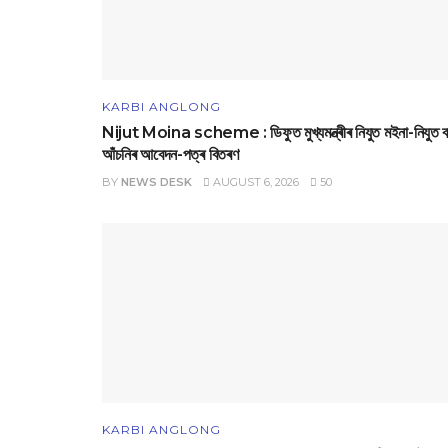
KARBI ANGLONG
Nijut Moina scheme : ডিফুত মুখ্যমন্ত্ৰীৰ নিযুত মইনা-নিযুত বা
আঁচনিৰ আবেদন-পত্ৰ বিতৰণ
BY
NEWS DESK
AUGUST 6, 2026
50
KARBI ANGLONG