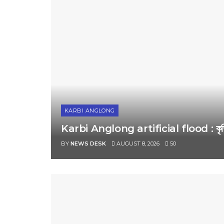
KARBI ANGLONG
Karbi Anglong artificial flood : কৃত্ৰিম বা
BY
NEWS DESK
AUGUST 8, 2026
50