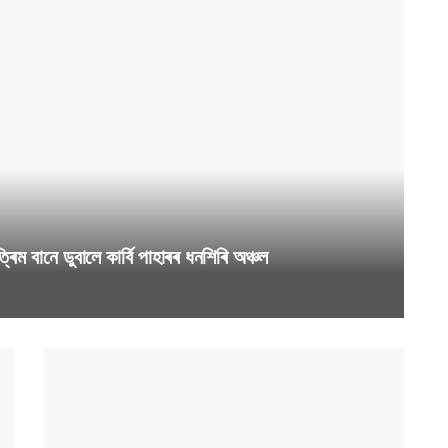
নে ডুবালে কাৰ্বি পাহাৰৰ ধনশিৰি অঞ্চল