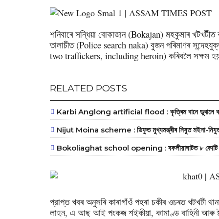
শনিবাৰে সন্ধিয়া বোকাজান (Bokajan) মহকুমাৰ খটখটীত ক
তালাচীত (Police search naka) বুজন পৰিমাণৰ সন্দেহয
two traffickers, including heroin) কৰিবলৈ সক্ষম 
RELATED POSTS
Karbi Anglong artificial flood : কৃত্ৰিম বানে ডুবালে কাৰ্ব
Nijut Moina scheme : ডিফুত মুখ্যমন্ত্ৰীৰ নিযুত মইনা-নিযুত 
Bokoliaghat school opening : বকলীয়াঘাটত ৮ কোটি ব্যয়সাপে
প্রাপ্ত খবৰ অনুসৰি কাৰাগাঁওঁ পহৰা চকীৰ ওচৰত খটখটী থা
লাহন, এ আছ আই পংকজ শইকীয়া, কামাণ্ড বাহিনী আৰু ষ্