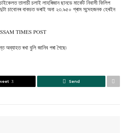
ইকেলত তালাচী চলাই লাহৰিজান ছানডে মার্কেট নিবাসী ফিলিপ
ক দুটা চাবোনৰ বাকচত ভৰাই অনা ২৩.৯৫০ গ্ৰাম সন্দেহজনক হেৰইন
দন্ত অব্যাহত ৰখা বুলি জানিব পৰা গৈছে৷
weet
3
Send