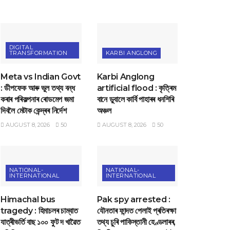
DIGITAL
TRANSFORMATION
KARBI ANGLONG
Meta vs Indian Govt
Karbi Anglong
: ডীপফেক আৰু ভুল তথ্য বন্ধ
artificial flood : কৃত্ৰিম
কৰাৰ পৰিকল্পনাৰ ৰোডমেপ জমা
বানে ডুবালে কাৰ্বি পাহাৰৰ ধনশিৰি
দিবলৈ মেটাক কেন্দ্ৰৰ নিৰ্দেশ
অঞ্চল
AUGUST 8, 2026
50
AUGUST 8, 2026
50
NATIONAL-
NATIONAL-
INTERNATIONAL
INTERNATIONAL
Himachal bus
Pak spy arrested :
tragedy : হিমাচলৰ চাম্বাত
যৌনতাৰ ফান্দত পেলাই প্ৰতিৰক্ষা
যাত্ৰীভৰ্তি বাছ ১০০ ফুট দ খাৱৈত
তথ্য চুৰি পাকিস্তানী হেণ্ডলাৰৰ,