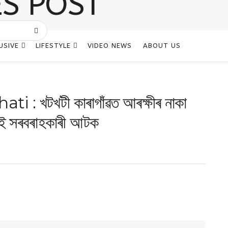
USIVE
LIFESTYLE
VIDEO NEWS
ABOUT US
: খটখটী কাৰাগাঁৱত আৰক্ষীৰ নাকা
ুই সৰবৰাহকাৰী আটক