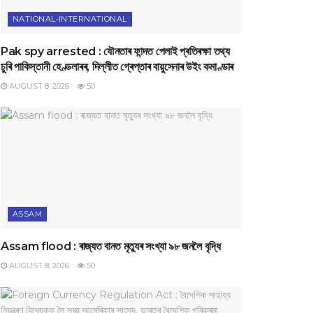
NATIONAL-INTERNATIONAL
Pak spy arrested : যৌনতাৰ ফান্দত পেলাই প্ৰতিৰক্ষা তথ্য
চুৰি পাকিস্তানী হেণ্ডলাৰৰ, দিল্লীত গ্ৰেপ্তাৰ বায়ুসেনাৰ উইং কমাণ্ডাৰ
AUGUST 8, 2026
50
ASSAM
Assam flood : ৰাজ্যত বানত মৃত্যুৰ সংখ্যা ৯৮ জনলৈ বৃদ্ধি
AUGUST 8, 2026
50