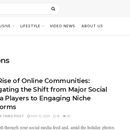
USIVE
LIFESTYLE
VIDEO NEWS
ABOUT US
ons
Rise of Online Communities:
ating the Shift from Major Social
a Players to Engaging Niche
forms
M TIMES POST
MAY 12, 2025
0
50
oll through your social media feed and, amid the holiday photos