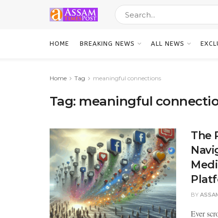
HOME
BREAKING NEWS
ALL NEWS
EXCL
Home
Tag
meaningful connections
Tag:
meaningful connecti
The 
Navig
Medi
Plat
BY
ASSA
Ever scr