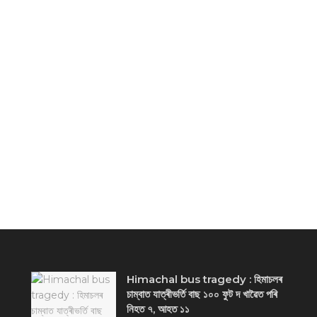
Himachal bus tragedy : হিমাচলৰ
চাম্বাত যাত্ৰীভৰ্তি বাছ ১০০ ফুট দ খাৱৈত পৰি
নিহত ৭, আহত ১১