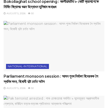
Bokoliaghat school opening : বকলীয়াঘাটত ৮ কোটি ব্যয়সাপেক্ষে
নির্মিত বিদ্যালয় ভৱন উদ্বোধন তুলিৰাম ৰংহাঙৰ
AUGUST 5, 2026
50
NATIONAL-INTERNATIONAL
Parliament monsoon session : আসন পুনৰ নিৰ্ধাৰণ বিধেয়কক লৈ
স্থবিৰ সদন, বিৰোধী দুটা চৰ্তত অটল
AUGUST 5, 2026
50