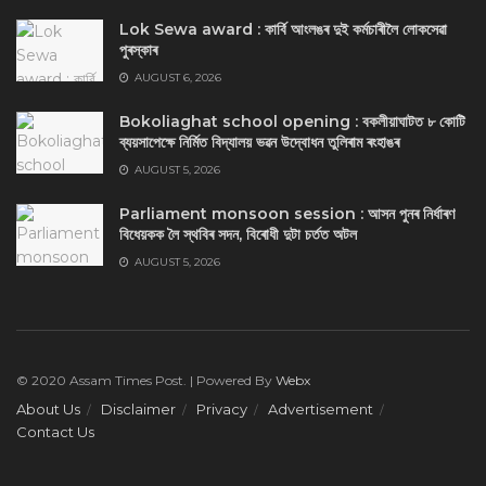
Lok Sewa award : কাৰ্বি আংলঙৰ দুই কৰ্মচাৰীলৈ লোকসেৱা
পুৰস্কাৰ
AUGUST 6, 2026
Bokoliaghat school opening : বকলীয়াঘাটত ৮ কোটি
ব্যয়সাপেক্ষে নির্মিত বিদ্যালয় ভৱন উদ্বোধন তুলিৰাম ৰংহাঙৰ
AUGUST 5, 2026
Parliament monsoon session : আসন পুনৰ নিৰ্ধাৰণ
বিধেয়কক লৈ স্থবিৰ সদন, বিৰোধী দুটা চৰ্তত অটল
AUGUST 5, 2026
© 2020 Assam Times Post. | Powered By
Webx
About Us
Disclaimer
Privacy
Advertisement
Contact Us