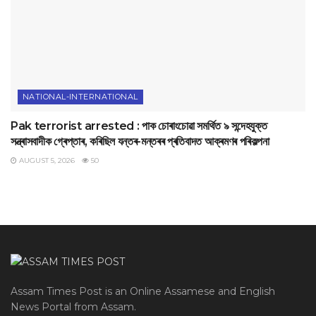
NATIONAL-INTERNATIONAL
Pak terrorist arrested : পাক চোৰাংচোৱা সমৰ্থিত ৯ সন্দেহযুক্ত
সন্ত্ৰাসবাদীক গ্ৰেপ্তাৰ, কৰিছিল যন্তৰ-মন্তৰৰ প্ৰতিবাদত আক্ৰমণৰ পৰিকল্পনা
AUGUST 5, 2026
50
Assam Times Post is an Online Assamese and English
News Portal from Assam.