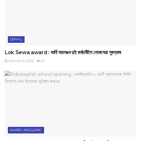
DIPHU
Lok Sewa award : কাৰ্বি আংলঙৰ দুই কৰ্মচাৰীলৈ লোকসেৱা পুৰস্কাৰ
AUGUST 6, 2026
50
KARBI ANGLONG