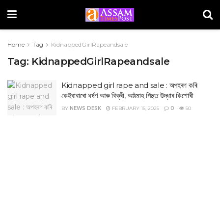
Home
Tag
KidnappedGirlRapeandsale
Tag:
KidnappedGirlRapeandsale
Kidnapped girl rape and sale : অপহৰণ কৰি
কেইবাবাৰো ধৰ্ষণ আৰু বিক্ৰী, আঠমাহ পিছত উদ্ধাৰ কিশোৰী
BY
NEWS DESK
FEBRUARY 15, 2025
0
50