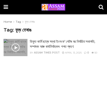
Home
Tag
বুদ্ধ তেৰাঙ
Tag:
বুদ্ধ তেৰাঙ
ডিফুত কাৰ্বি ছাত্ৰ সন্থা ইংলংফ’ গোটৰ নৱ নিৰ্বাচিত সভাপতি,
সম্পাদক আৰু কাৰ্যনিৰ্বাহকৰ শপত গ্ৰহণ:
BY
ASSAM TIMES POST
APRIL 13, 2025
0
50