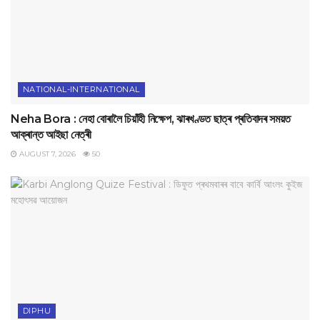
NATIONAL-INTERNATIONAL
Neha Bora : নেহা বোৰালৈ চিয়াঁহী নিক্ষেপ, ঝাৰখণ্ডত ছাত্ৰ প্ৰতিবাদৰ সময়ত
আক্ৰান্ত আইছা নেত্ৰী
AUGUST 7, 2026
50
DIPHU