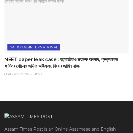
NATIONAL-INTERNATIONAL
NEET paper leak case : হত্যাতকৈও ভয়ানক অপৰাধ, প্ৰশ্নকাকত
ফাদিলৰ গোচৰত জড়িত আইএএছ বিষয়াৰ জামিন নাকচ
AUGUST 7, 2026
50
Assam Times Post is an Online Assamese and English