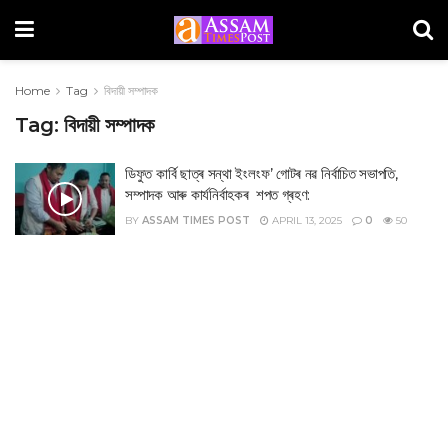
Home
Tag
বিদায়ী সম্পাদক
Tag:
বিদায়ী সম্পাদক
ডিফুত কাৰ্বি ছাত্ৰ সন্থা ইংলংফ’ গোটৰ নৱ নিৰ্বাচিত সভাপতি,
সম্পাদক আৰু কাৰ্যনিৰ্বাহকৰ শপত গ্ৰহণ:
BY
ASSAM TIMES POST
APRIL 13, 2025
0
50