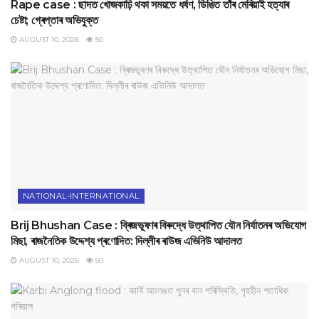
Rape case : ছাদত খোজকাঢ়ি থকা সময়তে ধৰ্ষণ, ডিঙিত তাঁৰ মেৰিয়াই হত্যাৰ
চেষ্টা; গ্ৰেপ্তাৰ অভিযুক্ত
AUGUST 10, 2026
50
NATIONAL-INTERNATIONAL
Brij Bhushan Case : ব্ৰিজভূষণৰ বিৰুদ্ধে উত্থাপিত যৌন নিৰ্যাতনৰ অভিযোগ
মিছা, ৰাজনৈতিক উদ্দেশ্য প্ৰণোদিত: দিল্লীৰ ৰাউজ এভিনিউ আদালত
AUGUST 10, 2026
50