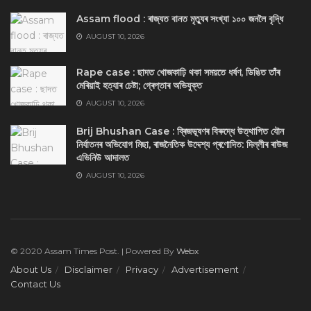
Assam flood : ৰাজ্যত বানত মৃত্যুৰ সংখ্যা ১০০ জনলৈ বৃদ্ধি
AUGUST 10, 2026
Rape case : ছাদত খোজকাঢ়ি থকা সময়তে ধৰ্ষণ, ডিঙিত তাঁৰ
মেৰিয়াই হত্যাৰ চেষ্টা; গ্ৰেপ্তাৰ অভিযুক্ত
AUGUST 10, 2026
Brij Bhushan Case : ব্ৰিজভূষণৰ বিৰুদ্ধে উত্থাপিত যৌন
নিৰ্যাতনৰ অভিযোগ মিছা, ৰাজনৈতিক উদ্দেশ্য প্ৰণোদিত: দিল্লীৰ ৰাউজ
এভিনিউ আদালত
AUGUST 10, 2026
© 2020 Assam Times Post. | Powered By
Webx
About Us
Disclaimer
Privacy
Advertisement
Contact Us