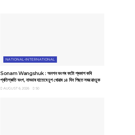
NATIONAL-INTERNATIONAL
Sonam Wangshuk : অনশন ভংগৰ ফটো প্ৰকাশ কৰি
প্ৰতিশ্ৰুতি ভংগ, নাড্ডাৰ হাতেৰে চুপ খোৱাৰ ১৪ দিন পিছত সৰৱ ৱাংচুক
AUGUST 6, 2026
50