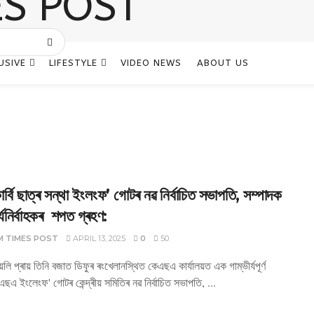
USIVE
LIFESTYLE
VIDEO NEWS
ABOUT US
াৰ্বি ছাত্ৰ সন্থা ইংলংফ’ গোটৰ নৱ নিৰ্বাচিত সভাপতি, সম্পাদক
্যনিৰ্বাহকৰ শপত গ্ৰহণ:
M TIMES POST
APRIL 13, 2025
0
50
য়লি প্ৰায় তিনি বজাত ডিফুৰ ৰংখেলানস্থিত কেএছএ কাৰ্যালয়ত এক গাম্ভীৰ্যপূৰ্ণ
েএছএ ইংলেংফ' গোটৰ কেন্দ্ৰীয় সমিতিৰ নৱ নিৰ্বাচিত সভাপতি, ...