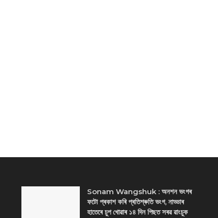
Sonam Wangshuk : অনশন ভংগৰ
ফটো প্ৰকাশ কৰি প্ৰতিশ্ৰুতি ভংগ, নাড্ডাৰ
হাতেৰে চুপ খোৱাৰ ১৪ দিন পিছত সৰৱ ৱাংচুক