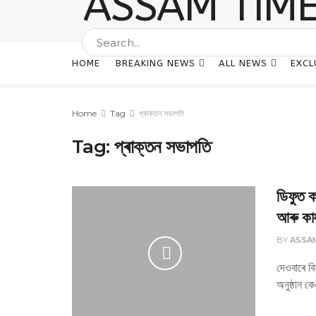
HOME
BREAKING NEWS
ALL NEWS
EXCL
Home
Tag
প্ৰাক্তন সভাপতি
Tag:
প্ৰাক্তন সভাপতি
ডিফুত ক
আৰু কাৰ
BY
ASSA
দেওবাৰে বি
অনুষ্ঠান ক