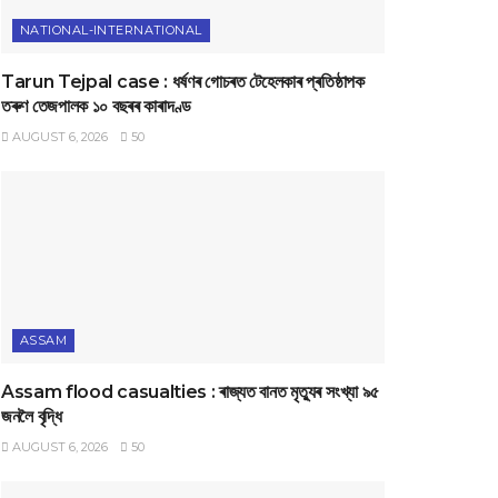
NATIONAL-INTERNATIONAL
Tarun Tejpal case : ধৰ্ষণৰ গোচৰত টেহেলকাৰ প্ৰতিষ্ঠাপক
তৰুণ তেজপালক ১০ বছৰৰ কাৰাদণ্ড
AUGUST 6, 2026
50
ASSAM
Assam flood casualties : ৰাজ্যত বানত মৃত্যুৰ সংখ্যা ৯৫
জনলৈ বৃদ্ধি
AUGUST 6, 2026
50