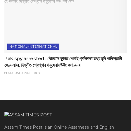
NATIONAL-INTERNATIONAL
Pak spy arrested : যৌনতাৰ ফান্দত পেলাই প্ৰতিৰক্ষা তথ্য চুৰি পাকিস্তানী
হেণ্ডলাৰৰ, দিল্লীত গ্ৰেপ্তাৰ বায়ুসেনাৰ উইং কমাণ্ডাৰ
AUGUST 8, 2026
50
Assam Times Post is an Online Assamese and English