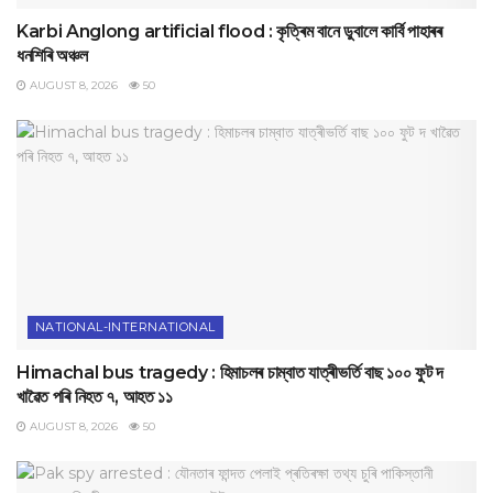
Karbi Anglong artificial flood : কৃত্ৰিম বানে ডুবালে কাৰ্বি পাহাৰৰ
ধনশিৰি অঞ্চল
AUGUST 8, 2026
50
NATIONAL-INTERNATIONAL
Himachal bus tragedy : হিমাচলৰ চাম্বাত যাত্ৰীভৰ্তি বাছ ১০০ ফুট দ
খাৱৈত পৰি নিহত ৭, আহত ১১
AUGUST 8, 2026
50