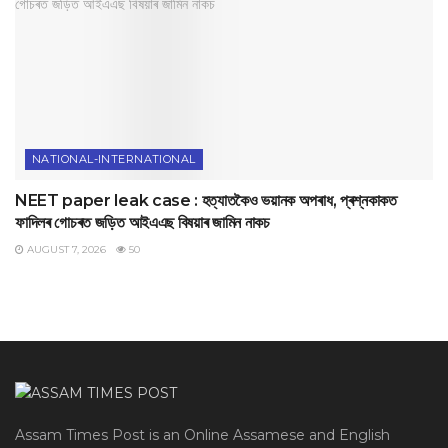
NATIONAL-INTERNATIONAL
NEET paper leak case : হত্যাতকৈও ভয়ানক অপৰাধ, প্ৰশ্নকাকত
ফাদিলৰ গোচৰত জড়িত আইএএছ বিষয়াৰ জামিন নাকচ
AUGUST 7, 2026
50
Assam Times Post is an Online Assamese and English