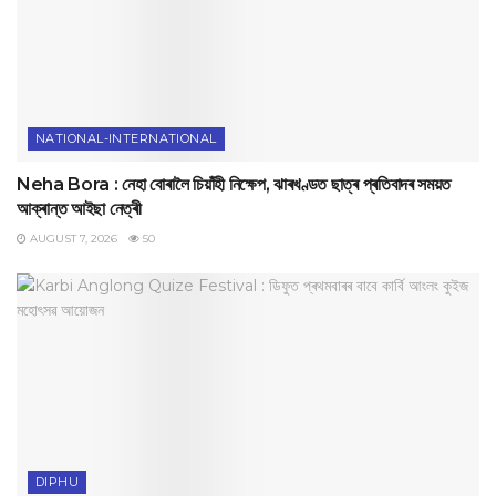
NATIONAL-INTERNATIONAL
Neha Bora : নেহা বোৰালৈ চিয়াঁহী নিক্ষেপ, ঝাৰখণ্ডত ছাত্ৰ প্ৰতিবাদৰ সময়ত
আক্ৰান্ত আইছা নেত্ৰী
AUGUST 7, 2026
50
DIPHU