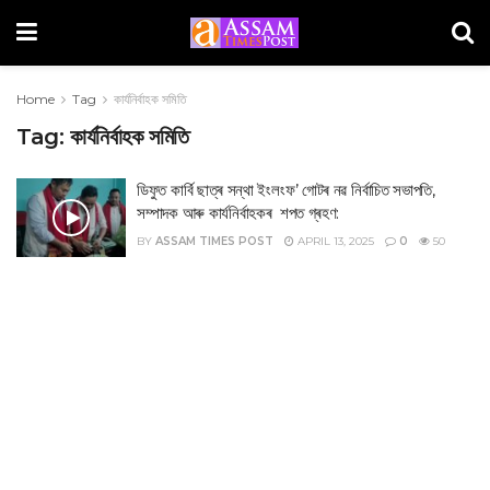
Home
Tag
কাৰ্যনিৰ্বাহক সমিতি
Tag:
কাৰ্যনিৰ্বাহক সমিতি
ডিফুত কাৰ্বি ছাত্ৰ সন্থা ইংলংফ’ গোটৰ নৱ নিৰ্বাচিত সভাপতি,
সম্পাদক আৰু কাৰ্যনিৰ্বাহকৰ শপত গ্ৰহণ:
BY
ASSAM TIMES POST
APRIL 13, 2025
0
50