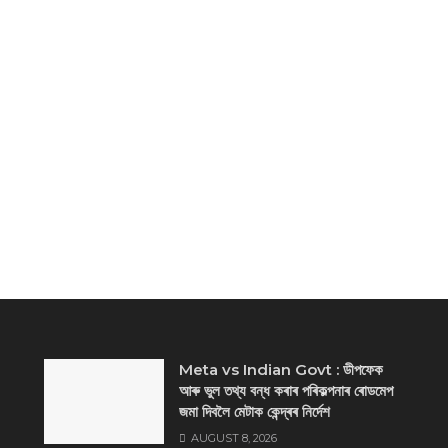
Meta vs Indian Govt : ডীপফেক
আৰু ভুল তথ্য বন্ধ কৰাৰ পৰিকল্পনাৰ ৰোডমেপ
জমা দিবলৈ মেটাক কেন্দ্ৰৰ নিৰ্দেশ
AUGUST 8, 2026