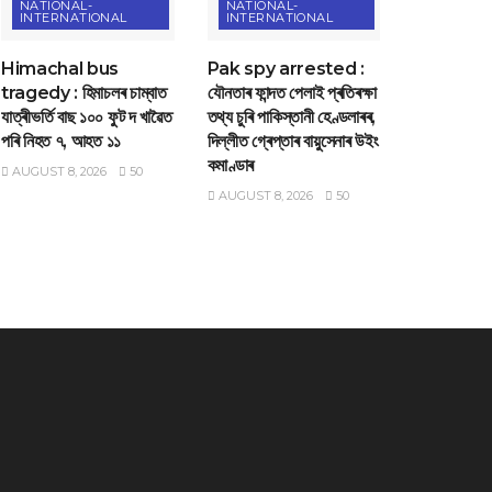
NATIONAL-
NATIONAL-
INTERNATIONAL
INTERNATIONAL
Himachal bus
Pak spy arrested :
tragedy : হিমাচলৰ চাম্বাত
যৌনতাৰ ফান্দত পেলাই প্ৰতিৰক্ষা
যাত্ৰীভৰ্তি বাছ ১০০ ফুট দ খাৱৈত
তথ্য চুৰি পাকিস্তানী হেণ্ডলাৰৰ,
পৰি নিহত ৭, আহত ১১
দিল্লীত গ্ৰেপ্তাৰ বায়ুসেনাৰ উইং
কমাণ্ডাৰ
AUGUST 8, 2026
50
AUGUST 8, 2026
50