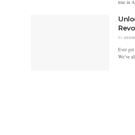
true in 
Unlo
Revo
BY
ASSA
Ever get 
We’ve all