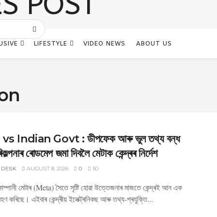
USIVE
LIFESTYLE
VIDEO NEWS
ABOUT US
ion
s Indian Govt : ডীপফেক আৰু ভুল তথ্য বন্ধ
কল্পনাৰ ৰোডমেপ জমা দিবলৈ মেটাক কেন্দ্ৰৰ নিৰ্দেশ
 DESK
AUGUST 8, 2026
0
50
কোম্পানী মেটাৰ (Meta) সৈতে সৃষ্টি হোৱা উত্তেজনাৰ মাজতে কেন্দ্ৰই আন এক
ৰহণ কৰিছে। এইবাৰ কেন্দ্ৰীয় ইলেক্ট্ৰনিকছ আৰু তথ্য-প্ৰযুক্তি...