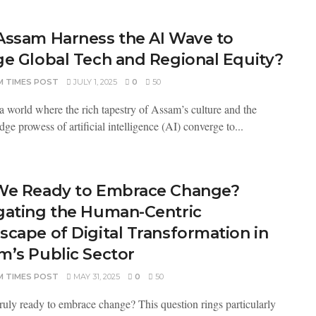
Assam Harness the AI Wave to
ge Global Tech and Regional Equity?
M TIMES POST
JULY 1, 2025
0
50
a world where the rich tapestry of Assam’s culture and the
dge prowess of artificial intelligence (AI) converge to...
We Ready to Embrace Change?
gating the Human-Centric
scape of Digital Transformation in
m’s Public Sector
M TIMES POST
MAY 31, 2025
0
50
ruly ready to embrace change? This question rings particularly