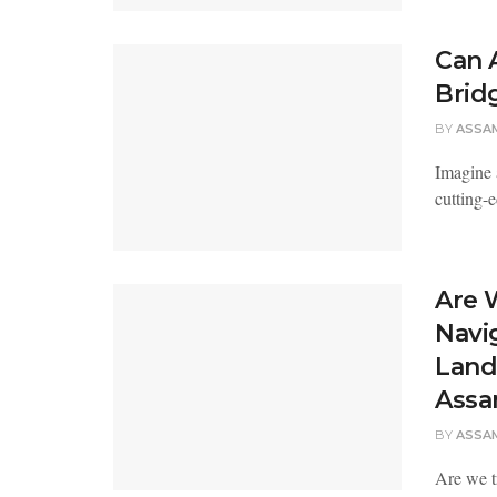
Can 
Brid
BY
ASSA
Imagine 
cutting-e
Are 
Navi
Land
Assa
BY
ASSA
Are we t