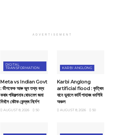
ADVERTISEMENT
DIGITAL
TRANSFORMATION
KARBI ANGLONG
Meta vs Indian Govt
Karbi Anglong
: ডীপফেক আৰু ভুল তথ্য বন্ধ
artificial flood : কৃত্ৰিম
কৰাৰ পৰিকল্পনাৰ ৰোডমেপ জমা
বানে ডুবালে কাৰ্বি পাহাৰৰ ধনশিৰি
দিবলৈ মেটাক কেন্দ্ৰৰ নিৰ্দেশ
অঞ্চল
AUGUST 8, 2026
50
AUGUST 8, 2026
50