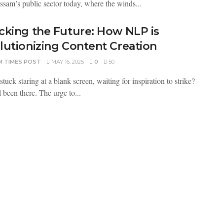
Assam’s public sector today, where the winds...
cking the Future: How NLP is
lutionizing Content Creation
M TIMES POST
MAY 16, 2025
0
50
stuck staring at a blank screen, waiting for inspiration to strike?
 been there. The urge to...