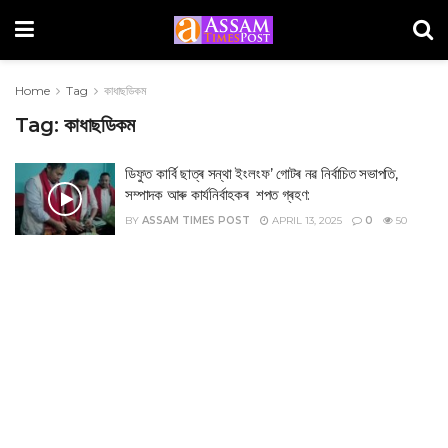
Home
Tag
কাধাছডিকম
Tag:
কাধাছডিকম
ডিফুত কাৰ্বি ছাত্ৰ সন্থা ইংলংফ’ গোটৰ নৱ নিৰ্বাচিত সভাপতি,
সম্পাদক আৰু কাৰ্যনিৰ্বাহকৰ শপত গ্ৰহণ:
BY
ASSAM TIMES POST
APRIL 13, 2025
0
50