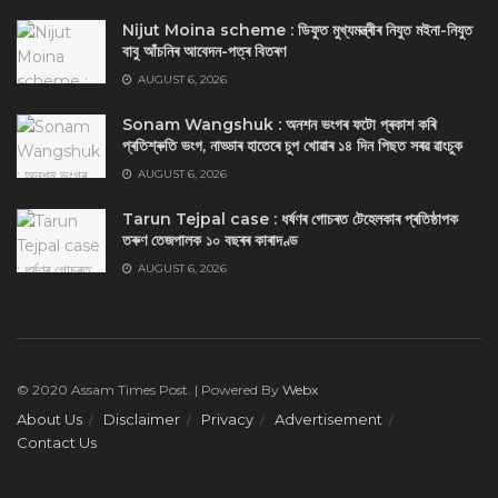
Nijut Moina scheme : ডিফুত মুখ্যমন্ত্ৰীৰ নিযুত মইনা-নিযুত
বাবু আঁচনিৰ আবেদন-পত্ৰ বিতৰণ
AUGUST 6, 2026
Sonam Wangshuk : অনশন ভংগৰ ফটো প্ৰকাশ কৰি
প্ৰতিশ্ৰুতি ভংগ, নাড্ডাৰ হাতেৰে চুপ খোৱাৰ ১৪ দিন পিছত সৰৱ ৱাংচুক
AUGUST 6, 2026
Tarun Tejpal case : ধৰ্ষণৰ গোচৰত টেহেলকাৰ প্ৰতিষ্ঠাপক
তৰুণ তেজপালক ১০ বছৰৰ কাৰাদণ্ড
AUGUST 6, 2026
© 2020 Assam Times Post. | Powered By
Webx
About Us
Disclaimer
Privacy
Advertisement
Contact Us