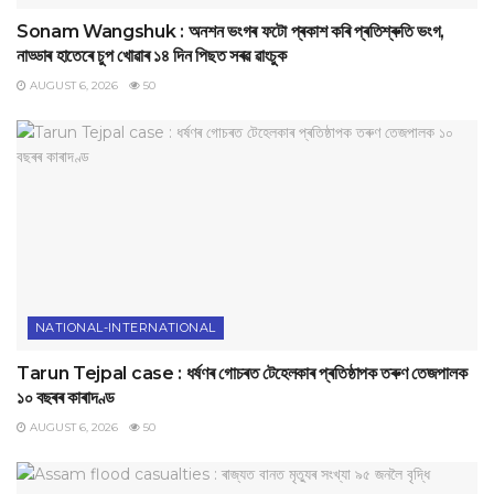
Sonam Wangshuk : অনশন ভংগৰ ফটো প্ৰকাশ কৰি প্ৰতিশ্ৰুতি ভংগ,
নাড্ডাৰ হাতেৰে চুপ খোৱাৰ ১৪ দিন পিছত সৰৱ ৱাংচুক
AUGUST 6, 2026
50
NATIONAL-INTERNATIONAL
Tarun Tejpal case : ধৰ্ষণৰ গোচৰত টেহেলকাৰ প্ৰতিষ্ঠাপক তৰুণ তেজপালক
১০ বছৰৰ কাৰাদণ্ড
AUGUST 6, 2026
50