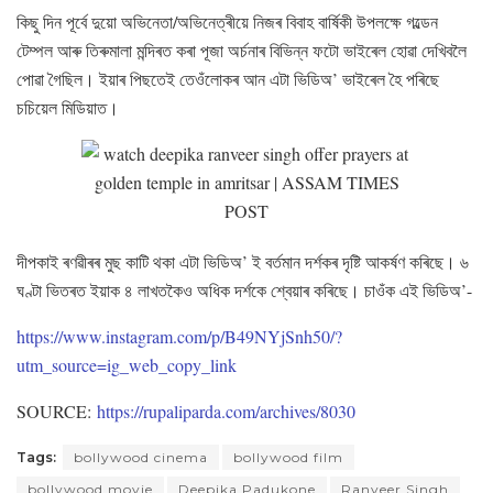
কিছু দিন পূৰ্বে দুয়ো অভিনেতা/অভিনেত্ৰীয়ে নিজৰ বিবাহ বাৰ্ষিকী উপলক্ষে গল্ডেন
টেম্পল আৰু তিৰুমালা মন্দিৰত কৰা পূজা অৰ্চনাৰ বিভিন্ন ফটো ভাইৰেল হোৱা দেখিবলৈ
পোৱা গৈছিল। ইয়াৰ পিছতেই তেওঁলোকৰ আন এটা ভিডিঅ’ ভাইৰেল হৈ পৰিছে
চচিয়েল মিডিয়াত।
দীপকাই ৰণৱীৰৰ মুছ কাটি থকা এটা ভিডিঅ’ ই বৰ্তমান দৰ্শকৰ দৃষ্টি আকৰ্ষণ কৰিছে। ৬
ঘণ্টা ভিতৰত ইয়াক ৪ লাখতকৈও অধিক দৰ্শকে শ্বেয়াৰ কৰিছে। চাওঁক এই ভিডিঅ’-
https://www.instagram.com/p/B49NYjSnh50/?
utm_source=ig_web_copy_link
SOURCE:
https://rupaliparda.com/archives/8030
Tags:
bollywood cinema
bollywood film
bollywood movie
Deepika Padukone
Ranveer Singh