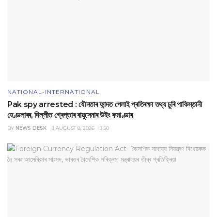
NATIONAL-INTERNATIONAL
Pak spy arrested : যৌনতাৰ ফান্দত পেলাই প্ৰতিৰক্ষা তথ্য চুৰি পাকিস্তানী
হেণ্ডলাৰৰ, দিল্লীত গ্ৰেপ্তাৰ বায়ুসেনাৰ উইং কমাণ্ডাৰ
BY
NEWS DESK
AUGUST 8, 2026
50