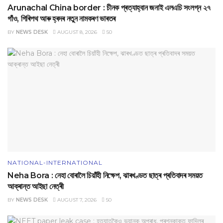
Arunachal China border : চীনক প্ৰত্যাহ্বান জনাই এলএচি সংলগ্ন ২৭
গাঁও, গিৰিপথ আৰু হ্ৰদৰ নতুন নামকৰণ ভাৰতৰ
BY
NEWS DESK
AUGUST 8, 2026
50
NATIONAL-INTERNATIONAL
Neha Bora : নেহা বোৰালৈ চিয়াঁহী নিক্ষেপ, ঝাৰখণ্ডত ছাত্ৰ প্ৰতিবাদৰ সময়ত
আক্ৰান্ত আইছা নেত্ৰী
BY
NEWS DESK
AUGUST 7, 2026
50