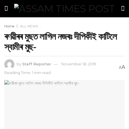
Home
ALL NEWS
ৰণৱীৰৰ মুছত লাগিল নজৰঃ দীপিকীই কাটিলে
স্বামীৰ মু্ছ-
by
Staff Reporter
November 18, 2019
A
A
Reading Time: 1 min read