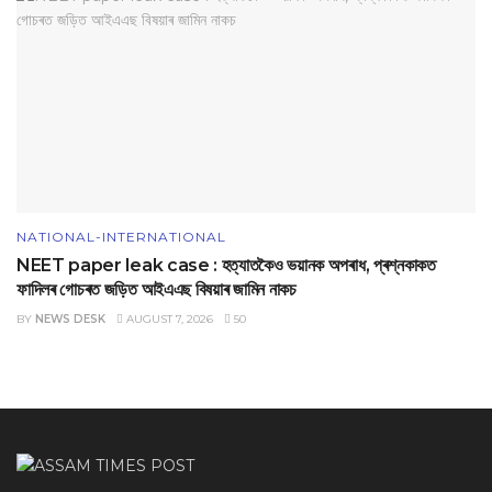
NATIONAL-INTERNATIONAL
NEET paper leak case : হত্যাতকৈও ভয়ানক অপৰাধ, প্ৰশ্নকাকত
ফাদিলৰ গোচৰত জড়িত আইএএছ বিষয়াৰ জামিন নাকচ
BY
NEWS DESK
AUGUST 7, 2026
50