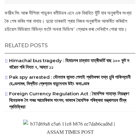
ৰণৱীৰ সিং আৰু দীপিকা পাডুকন বলীউডৰ এনে এক বিবাহিত যুঁটি যাৰ অনুৰাগীৰ সংখ্যা
কৈ শেষ কৰিব পৰা নাযায়। দুয়ো তাৰকাই প্ৰায় নিজৰ অনুৰাগীক আকৰ্ষিত কৰিবলৈ
চচিয়েল মিডিয়াত বিভিন্ন ফটো অথবা ভিডিঅ’ শ্বেয়াৰ কৰা দেখিবলৈ পোৱা যায়।
RELATED POSTS
Himachal bus tragedy : হিমাচলৰ চাম্বাত যাত্ৰীভৰ্তি বাছ ১০০ ফুট দ
খাৱৈত পৰি নিহত ৭, আহত ১১
Pak spy arrested : যৌনতাৰ ফান্দত পেলাই প্ৰতিৰক্ষা তথ্য চুৰি পাকিস্তানী
হেণ্ডলাৰৰ, দিল্লীত গ্ৰেপ্তাৰ বায়ুসেনাৰ উইং কমাণ্ডাৰ
Foreign Currency Regulation Act : বৈদেশিক সাহায্য নিয়ন্ত্ৰণ
বিধেয়কক লৈ সৰৱ আমেৰিকাৰ সাংসদ, ভাৰতৰ বৈদেশিক পৰিক্ৰমা মন্ত্ৰালয়ৰ তীব্ৰ
প্ৰতিক্ৰিয়া