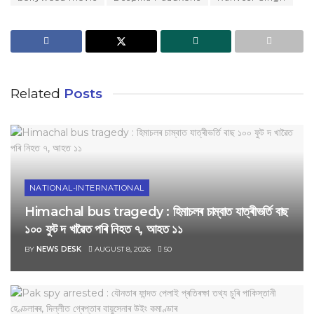
Related
Posts
NATIONAL-INTERNATIONAL
Himachal bus tragedy : হিমাচলৰ চাম্বাত যাত্ৰীভৰ্তি বাছ
১০০ ফুট দ খাৱৈত পৰি নিহত ৭, আহত ১১
BY
NEWS DESK
AUGUST 8, 2026
50