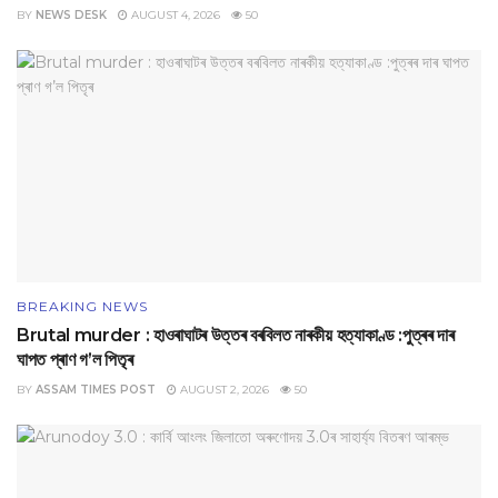
BY
NEWS DESK
AUGUST 4, 2026
50
BREAKING NEWS
Brutal murder : হাওৰাঘাটৰ উত্তৰ বৰবিলত নাৰকীয় হত্যাকাণ্ড :পুত্ৰৰ দাৰ
ঘাপত প্ৰাণ গ’ল পিতৃৰ
BY
ASSAM TIMES POST
AUGUST 2, 2026
50