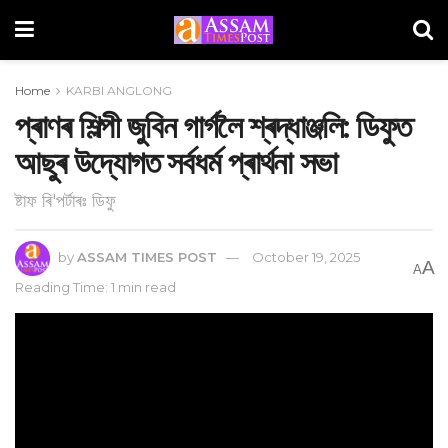
Home
KARBI ANGLONG
প্ৰাণৰ শিল্পী জুবিন গাৰ্গলৈ শ্ৰদ্ধাঞ্জলি: ডিফুত
আছুৰ উদ্যোগত সৰ্বধৰ্ম প্ৰাৰ্থনা সভা
ষ্টাফ ৰি'পৰ্টাৰঃ ডিফু
by
ASSAM TIMES POST
October 19, 2025
A
A
Reading Time: 1 min read