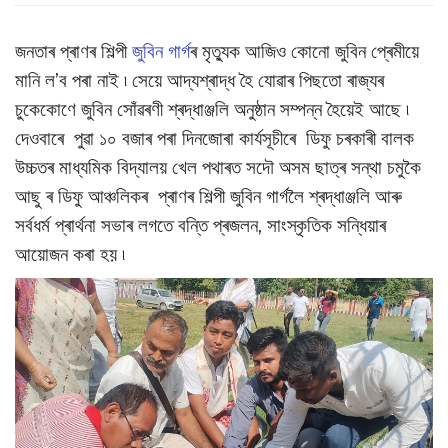
জনতাৰ প্ৰাণৰ শিল্পী
জুবিন গাৰ্গ
ৰ মৃত্যুক আজিও কোনো জুবিন প্ৰেমীয়ে
মানি ল’ব পৰা নাই ৷ সেয়ে আদ্যশ্ৰাদ্ধ হৈ যোৱাৰ পিছতো ৰাজ্যৰ
চুকেকোণে জুবিন সোঁৱৰণী শ্ৰদ্ধাঞ্জলি অনুষ্ঠান সম্পন্ন হৈয়েই আছে ৷
দেওবাৰে পুৱা ১০ বজাৰ পৰা দিনজোৰা কাৰ্যসূচীৰে ডিফু চৰকাৰী বালক
উচ্চতৰ মাধ্যমিক বিদ্যালয় খেল পথাৰত সদৌ অসম ছাত্ৰ সন্থা চমুকৈ
আছু ৰ ডিফু আঞ্চলিকৰ প্ৰাণৰ শিল্পী জুবিন গাৰ্গলৈ শ্ৰদ্ধাঞ্জলি আৰু
সৰ্বধৰ্ম প্ৰাৰ্থনা সভাৰ লগতে বন্তি প্ৰজলন, সাংস্কৃতিক সন্ধিয়াৰ
আয়োজন কৰা হয় ৷