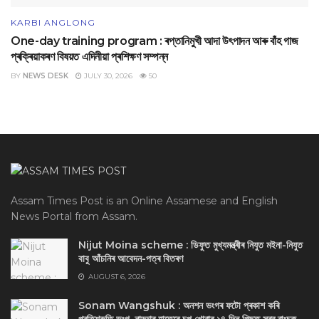
KARBI ANGLONG
One-day training program : ৰপ্তানিমুখী আদা উৎপাদন আৰু বাঁহ গাজ
প্ৰক্ৰিয়াকৰণ বিষয়ত এদিনীয়া প্ৰশিক্ষণ সম্পন্ন
BY
NEWS DESK
JULY 30, 2026
50
Assam Times Post is an Online Assamese and English
News Portal from Assam.
Nijut Moina scheme : ডিফুত মুখ্যমন্ত্ৰীৰ নিযুত মইনা-নিযুত
বাবু আঁচনিৰ আবেদন-পত্ৰ বিতৰণ
AUGUST 6, 2026
Sonam Wangshuk : অনশন ভংগৰ ফটো প্ৰকাশ কৰি