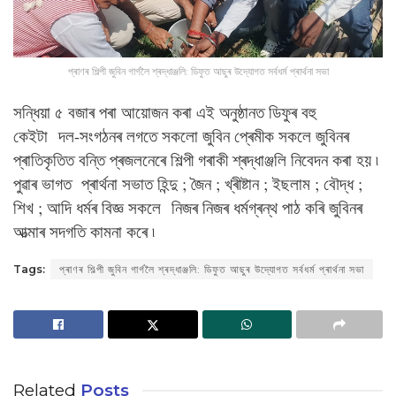
প্ৰাণৰ শিল্পী জুবিন গাৰ্গলৈ শ্ৰদ্ধাঞ্জলি: ডিফুত আছুৰ উদ্যোগত সৰ্বধৰ্ম প্ৰাৰ্থনা সভা
সন্ধিয়া ৫ বজাৰ পৰা আয়োজন কৰা এই অনুষ্ঠানত ডিফুৰ বহু
কেইটা দল-সংগঠনৰ লগতে সকলো জুবিন প্ৰেমীক সকলে জুবিনৰ
প্ৰাতিকৃতিত বন্তি প্ৰজলনেৰে শিল্পী গৰাকী শ্ৰদ্ধাঞ্জলি নিবেদন কৰা হয় ৷
পুৱাৰ ভাগত প্ৰাৰ্থনা সভাত হিন্দু ; জৈন ; খ্ৰীষ্টান ; ইছলাম ; বৌদ্ধ ;
শিখ ; আদি ধৰ্মৰ বিজ্ঞ সকলে নিজৰ নিজৰ ধৰ্মগ্ৰন্থ পাঠ কৰি জুবিনৰ
আত্মাৰ সদগতি কামনা কৰে ৷
Tags:
প্ৰাণৰ শিল্পী জুবিন গাৰ্গলৈ শ্ৰদ্ধাঞ্জলি: ডিফুত আছুৰ উদ্যোগত সৰ্বধৰ্ম প্ৰাৰ্থনা সভা
Related
Posts