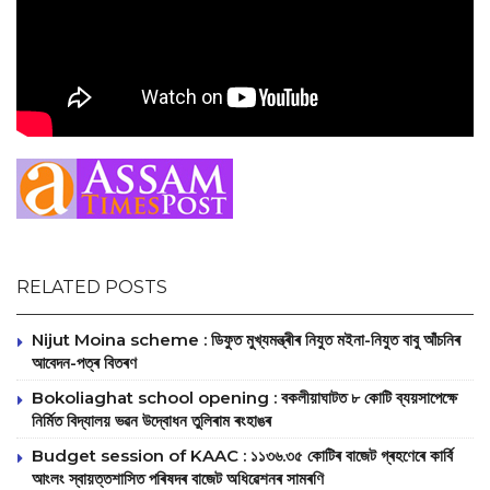
RELATED POSTS
Nijut Moina scheme : ডিফুত মুখ্যমন্ত্ৰীৰ নিযুত মইনা-নিযুত বাবু আঁচনিৰ
আবেদন-পত্ৰ বিতৰণ
Bokoliaghat school opening : বকলীয়াঘাটত ৮ কোটি ব্যয়সাপেক্ষে
নির্মিত বিদ্যালয় ভৱন উদ্বোধন তুলিৰাম ৰংহাঙৰ
Budget session of KAAC : ১১৩৬.৩৫ কোটিৰ বাজেট গ্ৰহণেৰে কাৰ্বি
আংলং স্বায়‌ত্তশাসিত পৰিষদৰ বাজেট অধিৱেশনৰ সামৰণি