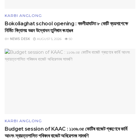
KARBI ANGLONG
Bokoliaghat school opening : বকলীয়াঘাটত ৮ কোটি ব্যয়সাপেক্ষে
নির্মিত বিদ্যালয় ভৱন উদ্বোধন তুলিৰাম ৰংহাঙৰ
BY
NEWS DESK
AUGUST 5, 2026
50
KARBI ANGLONG
Budget session of KAAC : ১১৩৬.৩৫ কোটিৰ বাজেট গ্ৰহণেৰে কাৰ্বি
আংলং স্বায়‌ত্তশাসিত পৰিষদৰ বাজেট অধিৱেশনৰ সামৰণি