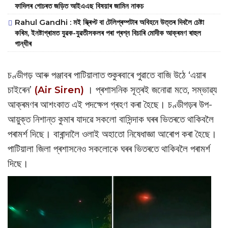
ফাদিলৰ গোচৰত জড়িত আইএএছ বিষয়াৰ জামিন নাকচ
Rahul Gandhi : মই স্ক্ৰিপ্ট বা টেলিপ্ৰম্পটাৰ অবিহনে উত্তৰ দিবলৈ চেষ্টা
কৰিম, ইনষ্টাগ্ৰামত যুৱক-যুৱতীসকলৰ পৰা প্ৰশ্ন বিচাৰি মোদীক আক্ৰমণ ৰাহুল
গান্ধীৰ
চণ্ডীগড় আৰু পঞ্জাবৰ পাটিয়ালাত শুকুৰবাৰে পুৱাতে বাজি উঠে ‘এয়াৰ
চাইৰেন’
(Air Siren)
। প্ৰশাসনিক সূত্ৰই জনোৱা মতে, সম্ভাৱ্য
আক্ৰমণৰ আশংকাত এই পদক্ষেপ গ্ৰহণ কৰা হৈছে। চণ্ডীগড়ৰ উপ-
আয়ুক্ত নিশান্ত কুমাৰ যাদৱে সকলো বাসিন্দাক ঘৰৰ ভিতৰতে থাকিবলৈ
পৰামৰ্শ দিছে। বাৰান্দালৈ ওলাই অহাতো নিষেধাজ্ঞা আৰোপ কৰা হৈছে।
পাটিয়ালা জিলা প্ৰশাসনেও সকলোকে ঘৰৰ ভিতৰতে থাকিবলৈ পৰামৰ্শ
দিছে।