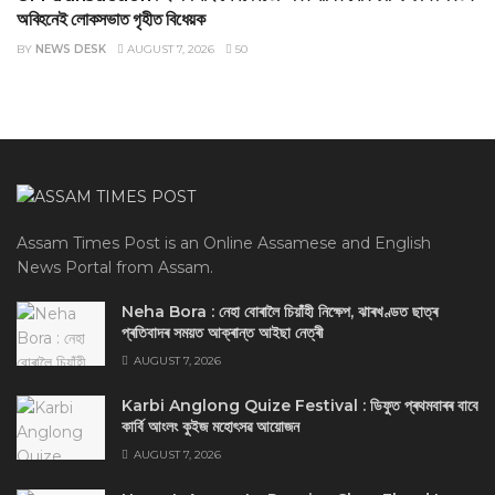
অবিহনেই লোকসভাত গৃহীত বিধেয়ক
BY
NEWS DESK
AUGUST 7, 2026
50
Assam Times Post is an Online Assamese and English
News Portal from Assam.
Neha Bora : নেহা বোৰালৈ চিয়াঁহী নিক্ষেপ, ঝাৰখণ্ডত ছাত্ৰ
প্ৰতিবাদৰ সময়ত আক্ৰান্ত আইছা নেত্ৰী
AUGUST 7, 2026
Karbi Anglong Quize Festival : ডিফুত প্ৰথমবাৰৰ বাবে
কাৰ্বি আংলং কুইজ মহোৎসৱ আয়োজন
AUGUST 7, 2026