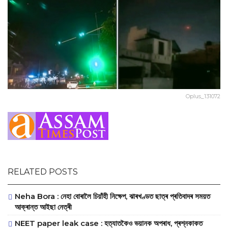
Oplus_131072
RELATED POSTS
Neha Bora : নেহা বোৰালৈ চিয়াঁহী নিক্ষেপ, ঝাৰখণ্ডত ছাত্ৰ প্ৰতিবাদৰ সময়ত
আক্ৰান্ত আইছা নেত্ৰী
NEET paper leak case : হত্যাতকৈও ভয়ানক অপৰাধ, প্ৰশ্নকাকত