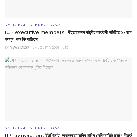
NATIONAL-INTERNATIONAL
CJP executive members : পঁইতাচোৰাৰ ৰাষ্ট্ৰীয় কাৰ্যকৰী সমিতিত ১১ জন
সদস্য, কাৰ কি দায়িত্ব
BY
NEWS DESK
AUGUST 7, 2026
50
NATIONAL-INTERNATIONAL
UPI transaction : ইউপিআই লেনদেনতো ভৰিব লাগিব নেকি চাৰ্ভিচ চাৰ্জ? বিতৰ্ক