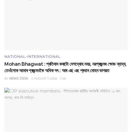
NATIONAL-INTERNATIONAL
Mohan Bhagwat : প্ৰতিবাদ কৰাটো দেশদ্ৰোহ নহয়, নৱপ্ৰজন্মৰ ক্ষোভ ন্যায্য,
তেওঁলোক আমাৰ প্ৰজন্মতকৈ অধিক সৎ : আৰ এছ এছ প্ৰধান মোহন ভাগৱত
BY
NEWS DESK
AUGUST 7, 2026
50