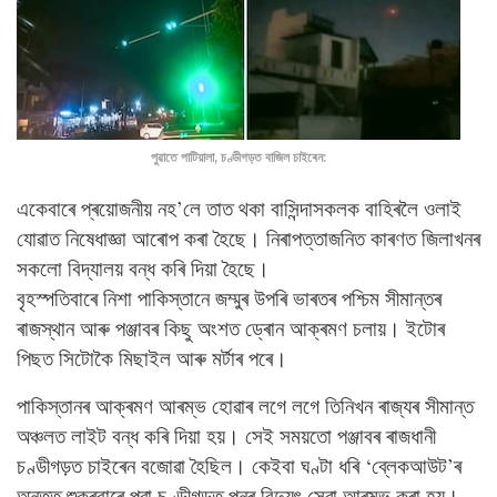
পুৱাতে পাটিয়ালা, চণ্ডীগড়ত বাজিল চাইৰেন:
একেবাৰে প্ৰয়োজনীয় নহ’লে তাত থকা বাসিন্দাসকলক বাহিৰলৈ ওলাই
যোৱাত নিষেধাজ্ঞা আৰোপ কৰা হৈছে। নিৰাপত্তাজনিত কাৰণত জিলাখনৰ
সকলো বিদ্যালয় বন্ধ কৰি দিয়া হৈছে।
বৃহস্পতিবাৰে নিশা পাকিস্তানে জম্মুৰ উপৰি ভাৰতৰ পশ্চিম সীমান্তৰ
ৰাজস্থান আৰু পঞ্জাবৰ কিছু অংশত ড্ৰোন আক্ৰমণ চলায়। ইটোৰ
পিছত সিটোকৈ মিছাইল আৰু মৰ্টাৰ পৰে।
পাকিস্তানৰ আক্ৰমণ আৰম্ভ হোৱাৰ লগে লগে তিনিখন ৰাজ্যৰ সীমান্ত
অঞ্চলত লাইট বন্ধ কৰি দিয়া হয়। সেই সময়তো পঞ্জাবৰ ৰাজধানী
চণ্ডীগড়ত চাইৰেন বজোৱা হৈছিল। কেইবা ঘণ্টা ধৰি ‘ব্লেকআউট’ৰ
অন্তত শুকুৰবাৰে পুৱা চণ্ডীগড়ত পুনৰ বিদ্যুৎ সেৱা আৰম্ভ কৰা হয়।