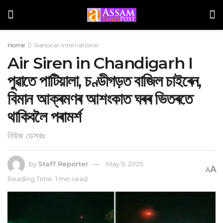
Home
National-International
Air Siren in Chandigarh I
পুৱাতে পাটিয়ালা, চণ্ডীগড়ত বাজিল চাইৰেন,
বিমান আক্ৰমণৰ আশংকাত ঘৰৰ ভিতৰতে
থাকিবলৈ পৰামৰ্শ
নিউজ ডেস্কঃ
by
Staff Reporter
May 9, 2025
A
A
Reading Time: 1 min read