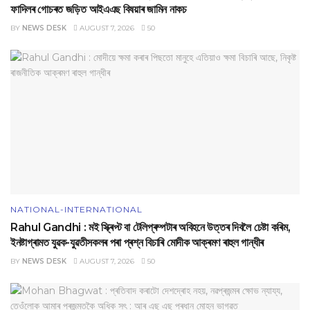
ফাদিলৰ গোচৰত জড়িত আইএএছ বিষয়াৰ জামিন নাকচ
BY
NEWS DESK
AUGUST 7, 2026
50
NATIONAL-INTERNATIONAL
Rahul Gandhi : মই স্ক্ৰিপ্ট বা টেলিপ্ৰম্পটাৰ অবিহনে উত্তৰ দিবলৈ চেষ্টা কৰিম,
ইনষ্টাগ্ৰামত যুৱক-যুৱতীসকলৰ পৰা প্ৰশ্ন বিচাৰি মোদীক আক্ৰমণ ৰাহুল গান্ধীৰ
BY
NEWS DESK
AUGUST 7, 2026
50