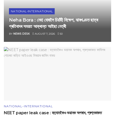
NATIONAL-INTERNATIONAL
Neha Bora : নেহা বোৰালৈ চিয়াঁহী নিক্ষেপ, ঝাৰখণ্ডত ছাত্ৰ
প্ৰতিবাদৰ সময়ত আক্ৰান্ত আইছা নেত্ৰী
BY
NEWS DESK
AUGUST 7, 2026
50
NATIONAL-INTERNATIONAL
NEET paper leak case : হত্যাতকৈও ভয়ানক অপৰাধ, প্ৰশ্নকাকত