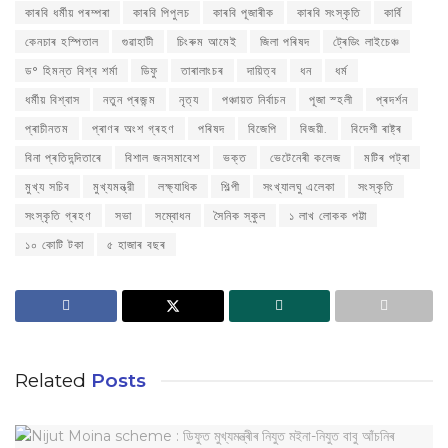
কাৰবি ধৰ্মীয় পৰম্পৰা
কাৰবি পিপুলচ
কাৰবি পূজাৰীক
কাৰবি সংস্কৃতি
কাৰ্বি
কেনচাৰ হস্পিতাল
গুৱাহাটী
চিংৰুম আমেই
জিলা পৰিষদ
ট্ৰেডিং লাইচেঞ্চ
ড° হিমন্ত বিশ্ব শৰ্মা
ডিফু
তাৰালাংচৰ
দায়িত্ব
ধন
ধৰ্ম
ধৰ্মীয় বিশ্বাস
নতুন প্ৰজন্ম
নৃত্য
পঞ্চায়ত নিৰ্বাচন
পূজা স্হলী
প্ৰদৰ্শন
প্ৰাচীনতম
প্ৰাণৰ অংশ গ্ৰহণ
পৰিষদ
বিজেপি
বিজয়ী.
বিদেশী ৰাষ্ট্ৰ
বিনা প্ৰতিদন্দিতাৰে
বিশাল জনসমাবেশ
ভক্ত
ভেটেনেৰী কলেজ
মটিৰ পট্ৰা
মুখ্য সচিব
মুখ্যমন্ত্রী
লক্ষ্যাধিক
শিল্পী
সংখ্যালঘু এলেকা
সংস্কৃতি
সংস্কৃতি গ্ৰহণ
সভা
সম্বোধন
সৈনিক স্কুল
১ লাখ লোকক পট্টা
১০ কোটি টকা
৫ হাজাৰ বছৰ
Related
Posts