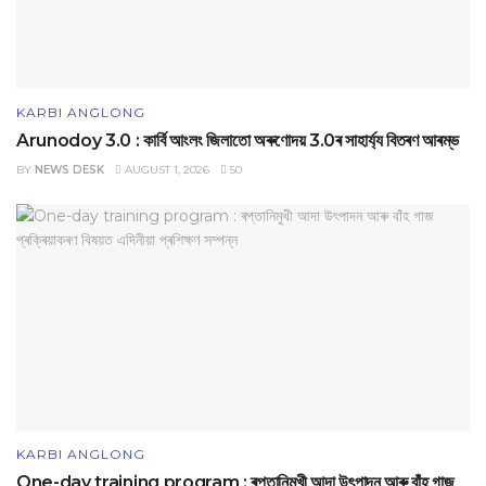
KARBI ANGLONG
Arunodoy 3.0 : কাৰ্বি আংলং জিলাতো অৰুণোদয় 3.0ৰ সাহাৰ্য্য বিতৰণ আৰম্ভ
BY
NEWS DESK
AUGUST 1, 2026
50
KARBI ANGLONG
One-day training program : ৰপ্তানিমুখী আদা উৎপাদন আৰু বাঁহ গাজ