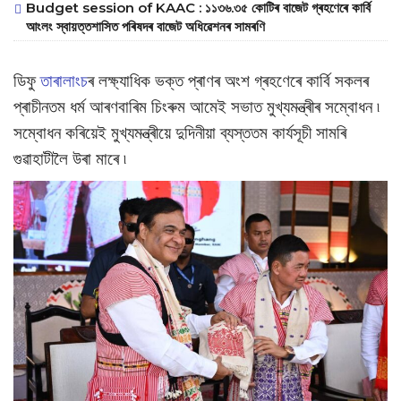
Budget session of KAAC : ১১৩৬.৩৫ কোটিৰ বাজেট গ্ৰহণেৰে কাৰ্বি
আংলং স্বায়‌ত্তশাসিত পৰিষদৰ বাজেট অধিৱেশনৰ সামৰণি
ডিফু
তাৰালাংচ
ৰ লক্ষ্যাধিক ভক্ত প্ৰাণৰ অংশ গ্ৰহণেৰে কাৰ্বি সকলৰ
প্ৰাচীনতম ধৰ্ম আৰণবাৰিম চিংৰুম আমেই সভাত মুখ্যমন্ত্ৰীৰ সম্বোধন ৷
সম্বোধন কৰিয়েই মুখ্যমন্ত্ৰীয়ে দুদিনীয়া ব্যস্ততম কাৰ্যসূচী সামৰি
গুৱাহাটীলৈ উৰা মাৰে ৷