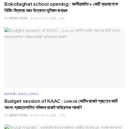
Bokoliaghat school opening : বকলীয়াঘাটত ৮ কোটি ব্যয়সাপেক্ষে
নির্মিত বিদ্যালয় ভৱন উদ্বোধন তুলিৰাম ৰংহাঙৰ
BY
NEWS DESK
AUGUST 5, 2026
50
KARBI ANGLONG
Budget session of KAAC : ১১৩৬.৩৫ কোটিৰ বাজেট গ্ৰহণেৰে কাৰ্বি
আংলং স্বায়‌ত্তশাসিত পৰিষদৰ বাজেট অধিৱেশনৰ সামৰণি
BY
NEWS DESK
AUGUST 4, 2026
50