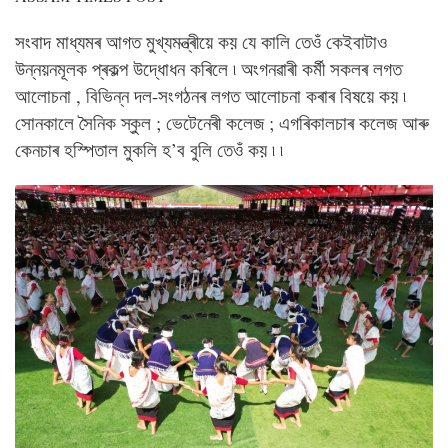
সংবাদ মাধ্যমৰ আগত মুখ্যমন্ত্ৰীয়ে কয় যে কালি তেওঁ কেইবাটাও
উন্নয়নমূলক প্ৰকল্প উদ্ধোধন কৰিলে ৷ অংগনৱাৰী কৰ্মী সকলৰ লগত
আলোচনা , বিভিন্ন দল-সংগঠনৰ লগত আলোচনা কৰাৰ বিষয়ে কয় ৷
সোনকালে সৈনিক স্কুল ; ভেটেনেৰী কলেজ ; এগৰিকালচাৰ কলেজ আৰু
কেনচাৰ হস্পিতাল মুকলি হ’ব বুলি তেওঁ কয় ৷ ৷