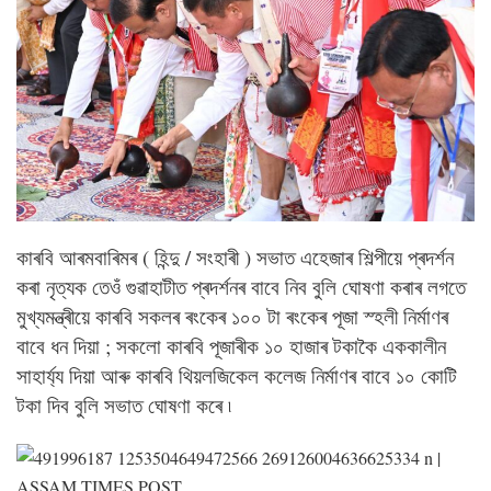
কাৰবি আৰমবাৰিমৰ ( হিন্দু / সংহাৰী ) সভাত এহেজাৰ শিল্পীয়ে প্ৰদৰ্শন
কৰা নৃত্যক তেওঁ গুৱাহাটীত প্ৰদৰ্শনৰ বাবে নিব বুলি ঘোষণা কৰাৰ লগতে
মুখ্যমন্ত্ৰীয়ে কাৰবি সকলৰ ৰংকেৰ ১০০ টা ৰংকেৰ পূজা স্হলী নিৰ্মাণৰ
বাবে ধন দিয়া ; সকলো কাৰবি পূজাৰীক ১০ হাজাৰ টকাকৈ এককালীন
সাহাৰ্য্য দিয়া আৰু কাৰবি থিয়লজিকেল কলেজ নিৰ্মাণৰ বাবে ১০ কোটি
টকা দিব বুলি সভাত ঘোষণা কৰে ৷