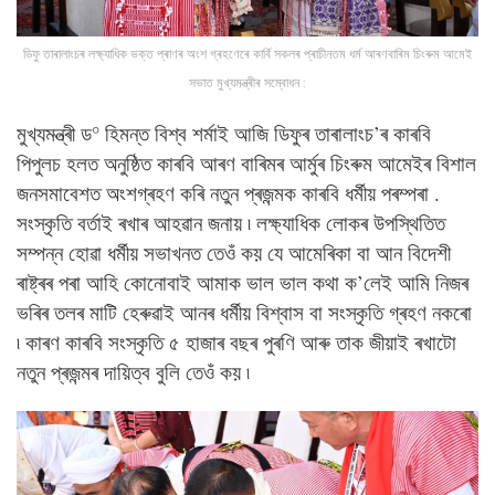
ডিফু তাৰালাংচৰ লক্ষ্যাধিক ভক্ত প্ৰাণৰ অংশ গ্ৰহণেৰে কাৰ্বি সকলৰ প্ৰাচীনতম ধৰ্ম আৰণবাৰিম চিংৰুম আমেই
সভাত মুখ্যমন্ত্ৰীৰ সম্বোধন :
মুখ্যমন্ত্ৰী ড° হিমন্ত বিশ্ব শৰ্মাই আজি ডিফুৰ তাৰালাংচ’ৰ কাৰবি
পিপুলচ হলত অনুষ্ঠিত কাৰবি আৰণ বাৰিমৰ আৰ্মুৰ চিংৰুম আমেইৰ বিশাল
জনসমাবেশত অংশগ্ৰহণ কৰি নতুন প্ৰজন্মক কাৰবি ধৰ্মীয় পৰম্পৰা .
সংস্কৃতি বৰ্তাই ৰখাৰ আহৱান জনায় ৷ লক্ষ্যাধিক লোকৰ উপস্থিতিত
সম্পন্ন হোৱা ধৰ্মীয় সভাখনত তেওঁ কয় যে আমেৰিকা বা আন বিদেশী
ৰাষ্ট্ৰৰ পৰা আহি কোনোবাই আমাক ভাল ভাল কথা ক’লেই আমি নিজৰ
ভৰিৰ তলৰ মাটি হেৰুৱাই আনৰ ধৰ্মীয় বিশ্বাস বা সংস্কৃতি গ্ৰহণ নকৰো
৷ কাৰণ কাৰবি সংস্কৃতি ৫ হাজাৰ বছৰ পুৰণি আৰু তাক জীয়াই ৰখাটো
নতুন প্ৰজন্মৰ দায়িত্ব বুলি তেওঁ কয় ৷