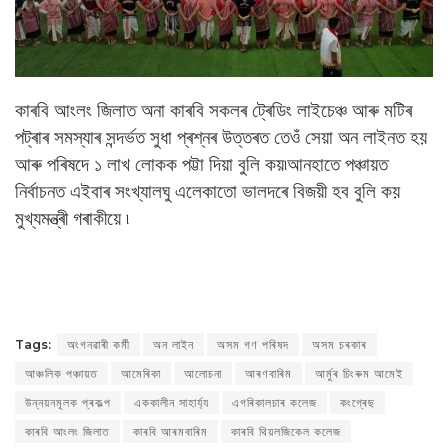
কাৰবি আংলং জিলাত অনা কাৰবি সকলৰ ট্ৰেডিং লাইচেঞ্চ আৰু মটিৰ
পট্ৰাৰ সমস্যাৰ সন্দৰ্ভত সুধা প্ৰশ্নৰ উত্তৰত তেওঁ সেয়া অন লাইনত হয়
আৰু পৰিষদে ১ লাখ লোকক পট্টা দিয়া বুলি কয়৷
আনহাতে পঞ্চায়ত
নিৰ্বাচনত এইবাৰ সংখ্যালঘু এলেকাতো ভালদৰে বিজয়ী হব বুলি কয়
মুখ্যমন্ত্ৰী গৰাকীয়ে ৷
Tags:
অংগনৱাৰী কৰ্মী
অন লাইন
অসম গণ পৰিষদ
অসম চৰকাৰ
আঞ্চলিক পঞ্চায়ত
আমেৰিকা
আলোচনা
আৰণবাৰিম
আৰ্মুৰ চিংৰুম আমেই
উন্নয়নমূলক প্ৰকল্প
এককালীন সাহাৰ্য্য
এগৰিকালচাৰ কলেজ
কংগ্ৰেছ
কাৰবি আংলং জিলাত
কাৰবি আৰমবাৰিম
কাৰবি থিয়লজিকেল কলেজ