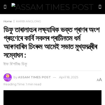
Home
KARBI ANGLONG
ডিফু তাৰালাংচৰ লক্ষ্যাধিক ভক্ত প্ৰাণৰ অংশ
গ্ৰহণেৰে কাৰ্বি সকলৰ প্ৰাচীনতম ধৰ্ম
আৰণবাৰিম চিংৰুম আমেই সভাত মুখ্যমন্ত্ৰীৰ
সম্বোধন :
ষ্টাফ ৰি'পৰ্টাৰঃ ডিফু
by
ASSAM TIMES POST
April 18, 2025
A
A
Reading Time: 1 min read