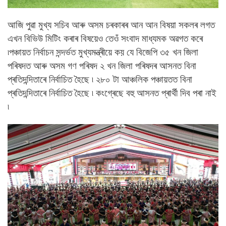
আজি পুৱা মুখ্য সচিব আৰু অসম চৰকাৰৰ আন আন বিষয়া সকলৰ লগত
এখন বিভিউ মিটিং কৰাৰ বিষয়েও তেওঁ সংবাদ মাধ্যমক অৱগত কৰে
৷
পঞ্চায়ত নিৰ্বাচন সন্দৰ্ভত মুখ্যমন্ত্ৰীয়ে কয় যে বিজেপি ৩৫ খন জিলা
পৰিষদত আৰু অসম গণ পৰিষদ ২ খন জিলা পৰিষদৰ আসনত বিনা
প্ৰতিদন্দিতাৰে নিৰ্বাচিত হৈছে ৷ ২৮০ টা আঞ্চলিক পঞ্চায়তত বিনা
প্ৰতিদন্দিতাৰে নিৰ্বাচিত হৈছে ৷ কংগ্ৰেছে বহু আসনত প্ৰাৰ্থী দিব পৰা নাই
৷