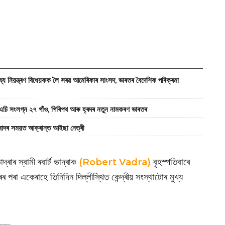
্ত্ৰণ বিধেয়কক লৈ সৰৱ আমেৰিকাৰ সাংসদ, ভাৰতৰ বৈদেশিক পৰিক্ৰমা
ংলগ্ন ২৭ গাঁও, গিৰিপথ আৰু হ্ৰদৰ নতুন নামকৰণ ভাৰতৰ
িবাদৰ সময়ত আক্ৰান্ত আইছা নেত্ৰী
দ্ৰাৰ স্বামী ৰবাৰ্ট ভাদ্ৰাক
(Robert Vadra)
বৃহস্পতিবাৰে
 পৰা একেৰাহে তিনিদিন দিল্লীস্থিত কেন্দ্ৰীয় সংস্থাটোৰ মুখ্য