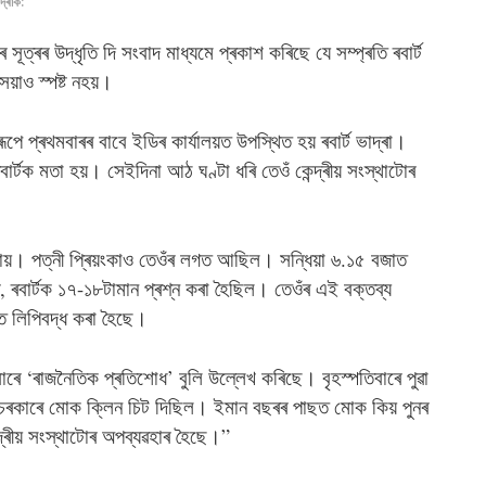
দ্ৰাক:
 সূত্ৰৰ উদ্ধৃতি দি সংবাদ মাধ্যমে প্ৰকাশ কৰিছে যে সম্প্ৰতি ৰবাৰ্ট
়াও স্পষ্ট নহয়।
ূপে প্ৰথমবাৰৰ বাবে ইডিৰ কাৰ্যালয়ত উপস্থিত হয় ৰবাৰ্ট ভাদ্ৰা।
বাৰ্টক মতা হয়। সেইদিনা আঠ ঘণ্টা ধৰি তেওঁ কেন্দ্ৰীয় সংস্থাটোৰ
ৈ যায়। পত্নী প্ৰিয়ংকাও তেওঁৰ লগত আছিল। সন্ধিয়া ৬.১৫ বজাত
, ৰবাৰ্টক ১৭-১৮টামান প্ৰশ্ন কৰা হৈছিল। তেওঁৰ এই বক্তব্য
ত লিপিবদ্ধ কৰা হৈছে।
 বাৰে ‘ৰাজনৈতিক প্ৰতিশোধ’ বুলি উল্লেখ কৰিছে। বৃহস্পতিবাৰে পুৱা
চৰকাৰে মোক ক্লিন চিট দিছিল। ইমান বছৰৰ পাছত মোক কিয় পুনৰ
্ৰীয় সংস্থাটোৰ অপব্যৱহাৰ হৈছে।”