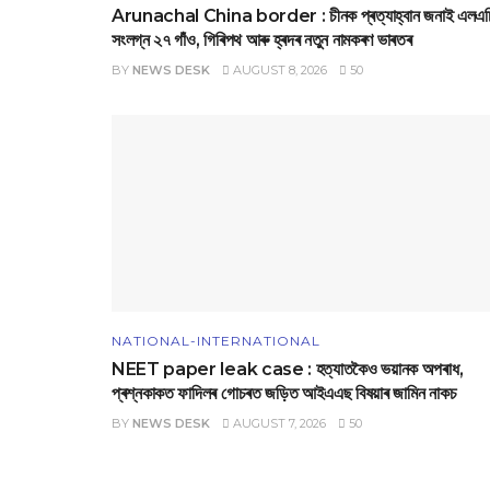
Arunachal China border : চীনক প্ৰত্যাহ্বান জনাই এলএচ
সংলগ্ন ২৭ গাঁও, গিৰিপথ আৰু হ্ৰদৰ নতুন নামকৰণ ভাৰতৰ
BY
NEWS DESK
AUGUST 8, 2026
50
NATIONAL-INTERNATIONAL
NEET paper leak case : হত্যাতকৈও ভয়ানক অপৰাধ,
প্ৰশ্নকাকত ফাদিলৰ গোচৰত জড়িত আইএএছ বিষয়াৰ জামিন নাকচ
BY
NEWS DESK
AUGUST 7, 2026
50