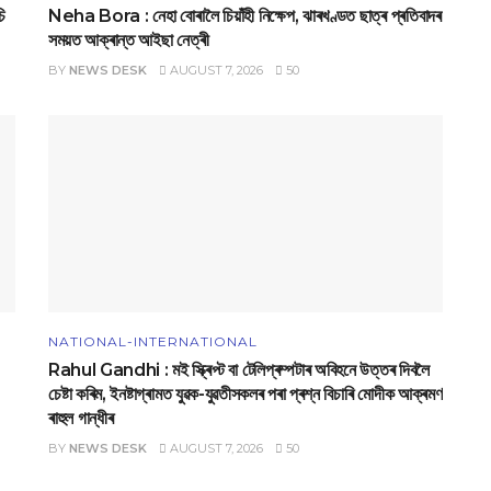
ি
Neha Bora : নেহা বোৰালৈ চিয়াঁহী নিক্ষেপ, ঝাৰখণ্ডত ছাত্ৰ প্ৰতিবাদৰ
সময়ত আক্ৰান্ত আইছা নেত্ৰী
BY
NEWS DESK
AUGUST 7, 2026
50
NATIONAL-INTERNATIONAL
Rahul Gandhi : মই স্ক্ৰিপ্ট বা টেলিপ্ৰম্পটাৰ অবিহনে উত্তৰ দিবলৈ
চেষ্টা কৰিম, ইনষ্টাগ্ৰামত যুৱক-যুৱতীসকলৰ পৰা প্ৰশ্ন বিচাৰি মোদীক আক্ৰমণ
ৰাহুল গান্ধীৰ
BY
NEWS DESK
AUGUST 7, 2026
50