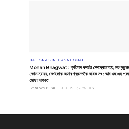
NATIONAL-INTERNATIONAL
Mohan Bhagwat : প্ৰতিবাদ কৰাটো দেশদ্ৰোহ নহয়, নৱপ্ৰজন্মৰ
ক্ষোভ ন্যায্য, তেওঁলোক আমাৰ প্ৰজন্মতকৈ অধিক সৎ : আৰ এছ এছ প্ৰধ
মোহন ভাগৱত
BY
NEWS DESK
AUGUST 7, 2026
50