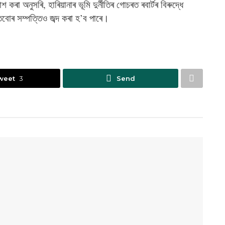
 কৰা অনুসৰি, হাৰিয়ানাৰ ভূমি দুৰ্নীতিৰ গোচৰত ৰবাৰ্টৰ বিৰুদ্ধে
বোৰ সম্পত্তিও জব্দ কৰা হ’ব পাৰে।
weet
3
Send