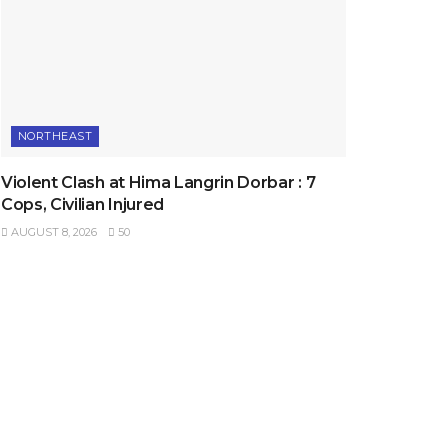
NORTHEAST
Violent Clash at Hima Langrin Dorbar : 7
Cops, Civilian Injured
AUGUST 8, 2026
50