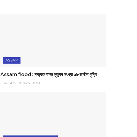
ASSAM
Assam flood : ৰাজ্যত বানত মৃত্যুৰ সংখ্যা ৯৮ জনলৈ বৃদ্ধি
AUGUST 8, 2026
50