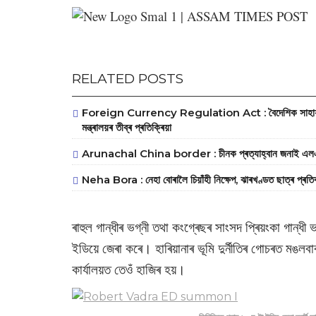
RELATED POSTS
Foreign Currency Regulation Act : বৈদেশিক সাহায্য নিয়ন
মন্ত্ৰালয়ৰ তীব্ৰ প্ৰতিক্ৰিয়া
Arunachal China border : চীনক প্ৰত্যাহ্বান জনাই এলএচি স
Neha Bora : নেহা বোৰালৈ চিয়াঁহী নিক্ষেপ, ঝাৰখণ্ডত ছাত্ৰ প্ৰত
ৰাহুল গান্ধীৰ ভগ্নী তথা কংগ্ৰেছৰ সাংসদ প্ৰিয়ংকা গান্ধী ভা
ইডিয়ে জেৰা কৰে। হাৰিয়ানাৰ ভূমি দুৰ্নীতিৰ গোচৰত মঙলবাৰৰ
কাৰ্যালয়ত তেওঁ হাজিৰ হয়।