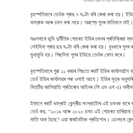
তিনিদিনত প্ৰায় ২০ ঘণ্টা ইডিৰ জেৰা ৰবাৰ্ট ভা
বৃহস্পতিবাৰে তেওঁক প্ৰায় ৭ ঘণ্টা ধৰি জেৰা কৰা হয়। ইডিৰ
ভাদ্ৰাক আৰু চমন কৰা নহয়। অৱশ্যে পুনৰ মাতিবনে নাই সেয
মঙলবাৰে ভূমি দুৰ্নীতিৰ গোচৰত ইডিৰ চমনৰ প্ৰতিক্ৰিয়া স্বৰ
সেইদিনা প্ৰায় ছয় ঘণ্টা ধৰি জেৰা কৰা হয়। বুধবাৰে পুনৰ ৰ
মুখামুখি হয়। পিছদিনা পুনৰ ইডিয়ে তেওঁক ফোন কৰে।
বৃহস্পতিবাৰে পুৱা ১১ বজাৰ পিছতে ৰবাৰ্ট ইডিৰ কাৰ্যালয়ল
তেওঁ ইডিৰ কাৰ্যালয়ৰ পৰা ওলাই আহে। ইডিৰ সূত্ৰ অনুসৰি
বিত্তীয় জালিয়াতি প্ৰতিৰোধ আইনৰ (পি এম এল এ) অধীন
ইফালে ৰবাৰ্ট ভাদ্ৰাই কেন্দ্ৰীয় সংস্থাটোৰ এই চমনক বাৰে
তেওঁ কয়, “২০১৯ আৰু ২০২০ চনত এই গোচৰত হাৰিয়ানা 
মাতি অনা হৈছে? এয়া ৰাজনৈতিক প্ৰতিশোধ। এনেদৰে কেন্দ