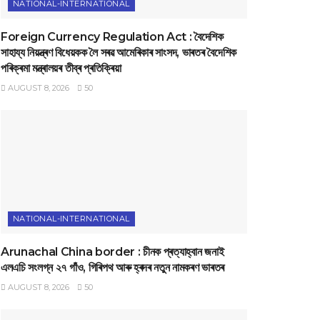
NATIONAL-INTERNATIONAL
Foreign Currency Regulation Act : বৈদেশিক
সাহায্য নিয়ন্ত্ৰণ বিধেয়কক লৈ সৰৱ আমেৰিকাৰ সাংসদ, ভাৰতৰ বৈদেশিক
পৰিক্ৰমা মন্ত্ৰালয়ৰ তীব্ৰ প্ৰতিক্ৰিয়া
AUGUST 8, 2026
50
NATIONAL-INTERNATIONAL
Arunachal China border : চীনক প্ৰত্যাহ্বান জনাই
এলএচি সংলগ্ন ২৭ গাঁও, গিৰিপথ আৰু হ্ৰদৰ নতুন নামকৰণ ভাৰতৰ
AUGUST 8, 2026
50