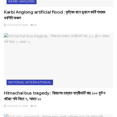
KARBI ANGLONG
Karbi Anglong artificial flood : কৃত্ৰিম বানে ডুবালে কাৰ্বি পাহাৰৰ
ধনশিৰি অঞ্চল
AUGUST 8, 2026
50
NATIONAL-INTERNATIONAL
Himachal bus tragedy : হিমাচলৰ চাম্বাত যাত্ৰীভৰ্তি বাছ ১০০ ফুট দ
খাৱৈত পৰি নিহত ৭, আহত ১১
AUGUST 8, 2026
50