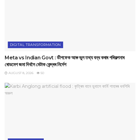
DIGITAL TRANSFORMATION
Meta vs Indian Govt : ডীপফেক আৰু ভুল তথ্য বন্ধ কৰাৰ পৰিকল্পনাৰ
ৰোডমেপ জমা দিবলৈ মেটাক কেন্দ্ৰৰ নিৰ্দেশ
AUGUST 8, 2026
50