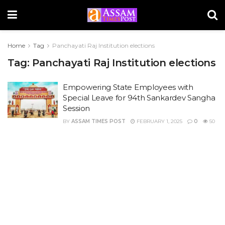
Home
Tag
Panchayati Raj Institution elections
Tag:
Panchayati Raj Institution elections
Empowering State Employees with
Special Leave for 94th Sankardev Sangha
Session
BY
ASSAM TIMES POST
FEBRUARY 1, 2025
0
50