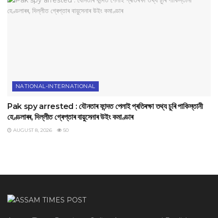
NATIONAL-INTERNATIONAL
Pak spy arrested : যৌনতাৰ ফান্দত পেলাই প্ৰতিৰক্ষা তথ্য চুৰি পাকিস্তানী
হেণ্ডলাৰৰ, দিল্লীত গ্ৰেপ্তাৰ বায়ুসেনাৰ উইং কমাণ্ডাৰ
AUGUST 8, 2026
50