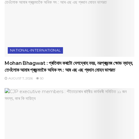
NATIONAL-INTERNATIONAL
Mohan Bhagwat : প্ৰতিবাদ কৰাটো দেশদ্ৰোহ নহয়, নৱপ্ৰজন্মৰ ক্ষোভ ন্যায্য,
তেওঁলোক আমাৰ প্ৰজন্মতকৈ অধিক সৎ : আৰ এছ এছ প্ৰধান মোহন ভাগৱত
AUGUST 7, 2026
50