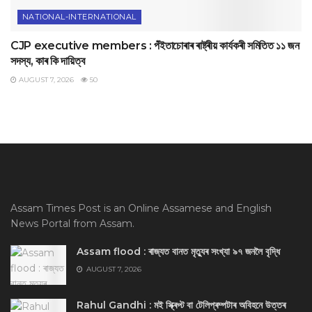
NATIONAL-INTERNATIONAL
CJP executive members : পঁইতাচোৰাৰ ৰাষ্ট্ৰীয় কাৰ্যকৰী সমিতিত ১১ জন
সদস্য, কাৰ কি দায়িত্ব
AUGUST 7, 2026
50
Assam Times Post is an Online Assamese and English
News Portal from Assam.
Assam flood : ৰাজ্যত বানত মৃত্যুৰ সংখ্যা ৯৭ জনলৈ বৃদ্ধি
AUGUST 7, 2026
Rahul Gandhi : মই স্ক্ৰিপ্ট বা টেলিপ্ৰম্পটাৰ অবিহনে উত্তৰ