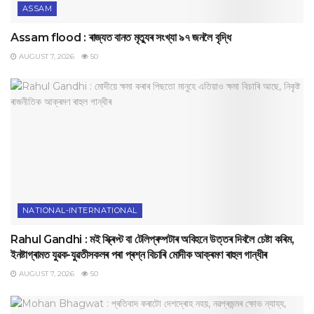
ASSAM
Assam flood : ৰাজ্যত বানত মৃত্যুৰ সংখ্যা ৯৭ জনলৈ বৃদ্ধি
AUGUST 7, 2026
50
NATIONAL-INTERNATIONAL
Rahul Gandhi : মই স্ক্ৰিপ্ট বা টেলিপ্ৰম্পটাৰ অবিহনে উত্তৰ দিবলৈ চেষ্টা কৰিম,
ইনষ্টাগ্ৰামত যুৱক-যুৱতীসকলৰ পৰা প্ৰশ্ন বিচাৰি মোদীক আক্ৰমণ ৰাহুল গান্ধীৰ
AUGUST 7, 2026
50