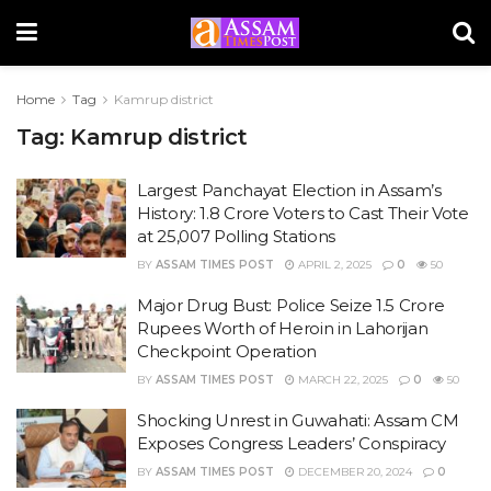
Home
Tag
Kamrup district
Tag:
Kamrup district
Largest Panchayat Election in Assam’s
History: 1.8 Crore Voters to Cast Their Vote
at 25,007 Polling Stations
BY
ASSAM TIMES POST
APRIL 2, 2025
0
50
Major Drug Bust: Police Seize 1.5 Crore
Rupees Worth of Heroin in Lahorijan
Checkpoint Operation
BY
ASSAM TIMES POST
MARCH 22, 2025
0
50
Shocking Unrest in Guwahati: Assam CM
Exposes Congress Leaders’ Conspiracy
BY
ASSAM TIMES POST
DECEMBER 20, 2024
0