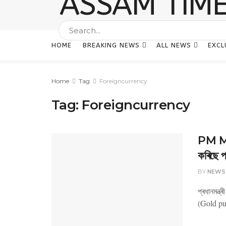
HOME
BREAKING NEWS
ALL NEWS
EXCL
Home
Tag
Foreigncurrency
Tag:
Foreigncurrency
PM Mod
কৰিছে প্
BY
NEWS
প্ৰধানমন্ত
(Gold pur