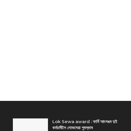
Lok Sewa award : কাৰ্বি আংলঙৰ দুই
কৰ্মচাৰীলৈ লোকসেৱা পুৰস্কাৰ