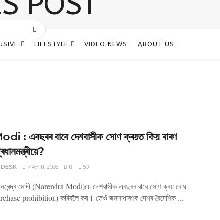
USIVE
LIFESTYLE
VIDEO NEWS
ABOUT US
i : এবছৰৰ বাবে দেশবাসীক সোণ ক্ৰয়ত কিয় বাৰণ
ৰধানমন্ত্ৰীয়ে?
 DESK
MAY 11, 2026
0
50
্ৰী নৰেন্দ্ৰ মোদী (Narendra Modi)য়ে দেশবাসীক এবছৰৰ বাবে সোণ ক্ৰয় ৰোধ
chase prohibition) কৰিবলৈ কয়। তেওঁ জনসাধাৰণক দেশৰ বৈদেশিক ...