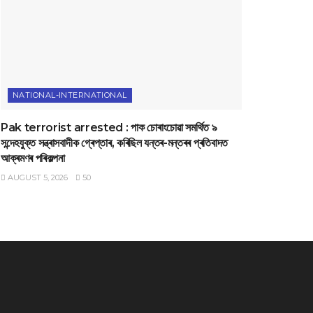
NATIONAL-INTERNATIONAL
Pak terrorist arrested : পাক চোৰাংচোৱা সমৰ্থিত ৯
সন্দেহযুক্ত সন্ত্ৰাসবাদীক গ্ৰেপ্তাৰ, কৰিছিল যন্তৰ-মন্তৰৰ প্ৰতিবাদত
আক্ৰমণৰ পৰিকল্পনা
AUGUST 5, 2026
50