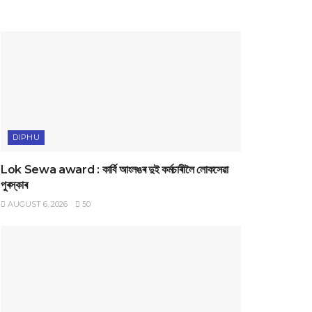
DIPHU
Lok Sewa award : কাৰ্বি আংলঙৰ দুই কৰ্মচাৰীলৈ লোকসেৱা
পুৰস্কাৰ
AUGUST 6, 2026
50