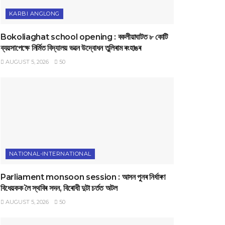
KARBI ANGLONG
Bokoliaghat school opening : বকলীয়াঘাটত ৮ কোটি
ব্যয়সাপেক্ষে নির্মিত বিদ্যালয় ভৱন উদ্বোধন তুলিৰাম ৰংহাঙৰ
AUGUST 5, 2026
50
NATIONAL-INTERNATIONAL
Parliament monsoon session : আসন পুনৰ নিৰ্ধাৰণ
বিধেয়কক লৈ স্থবিৰ সদন, বিৰোধী দুটা চৰ্তত অটল
AUGUST 5, 2026
50