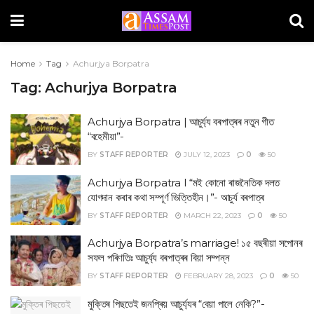
Home
Tag
Achurjya Borpatra
Tag:
Achurjya Borpatra
Achurjya Borpatra | আচুৰ্য্য বৰপাত্ৰৰ নতুন গীত
“বহেমীয়া”-
BY
STAFF REPORTER
JULY 12, 2023
0
50
Achurjya Borpatra I “মই কোনো ৰাজনৈতিক দলত
যোগদান কৰাৰ কথা সম্পূৰ্ণ ভিত্তিহীন।”- আচুৰ্য বৰপাত্ৰ
BY
STAFF REPORTER
MARCH 22, 2023
0
50
Achurjya Borpatra’s marriage! ১৫ বছৰীয়া সপোনৰ
সফল পৰিণতিঃ আচুৰ্য্য বৰপাত্ৰৰ বিয়া সম্পন্ন
BY
STAFF REPORTER
FEBRUARY 28, 2023
0
50
মুক্তিৰ পিছতেই জনপ্ৰিয় আচুৰ্য্যৰ “বেয়া পালে নেকি?”-