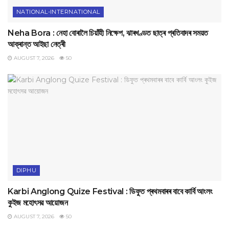
NATIONAL-INTERNATIONAL
Neha Bora : নেহা বোৰালৈ চিয়াঁহী নিক্ষেপ, ঝাৰখণ্ডত ছাত্ৰ প্ৰতিবাদৰ সময়ত
আক্ৰান্ত আইছা নেত্ৰী
AUGUST 7, 2026
50
DIPHU
Karbi Anglong Quize Festival : ডিফুত প্ৰথমবাৰৰ বাবে কাৰ্বি আংলং
কুইজ মহোৎসৱ আয়োজন
AUGUST 7, 2026
50