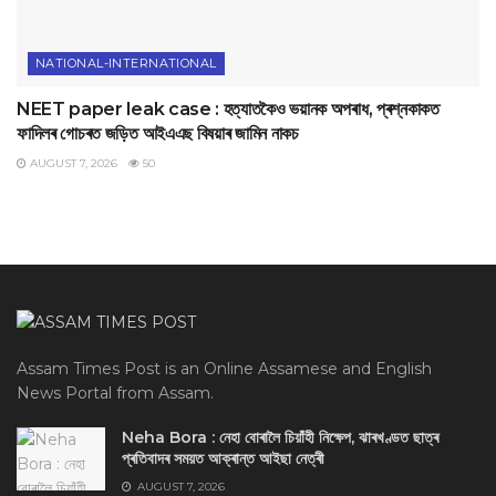
NATIONAL-INTERNATIONAL
NEET paper leak case : হত্যাতকৈও ভয়ানক অপৰাধ, প্ৰশ্নকাকত
ফাদিলৰ গোচৰত জড়িত আইএএছ বিষয়াৰ জামিন নাকচ
AUGUST 7, 2026
50
Assam Times Post is an Online Assamese and English
News Portal from Assam.
Neha Bora : নেহা বোৰালৈ চিয়াঁহী নিক্ষেপ, ঝাৰখণ্ডত ছাত্ৰ
প্ৰতিবাদৰ সময়ত আক্ৰান্ত আইছা নেত্ৰী
AUGUST 7, 2026