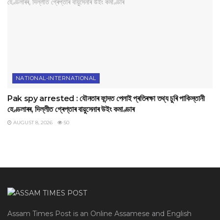
NATIONAL-INTERNATIONAL
Pak spy arrested : যৌনতাৰ ফান্দত পেলাই প্ৰতিৰক্ষা তথ্য চুৰি পাকিস্তানী
হেণ্ডলাৰৰ, দিল্লীত গ্ৰেপ্তাৰ বায়ুসেনাৰ উইং কমাণ্ডাৰ
AUGUST 8, 2026
50
Assam Times Post is an Online Assamese and English