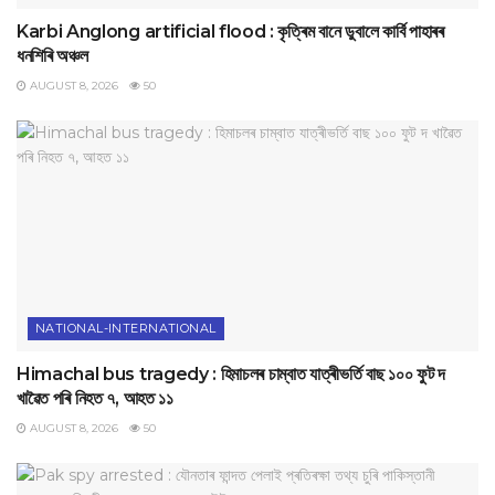
Karbi Anglong artificial flood : কৃত্ৰিম বানে ডুবালে কাৰ্বি পাহাৰৰ
ধনশিৰি অঞ্চল
AUGUST 8, 2026
50
NATIONAL-INTERNATIONAL
Himachal bus tragedy : হিমাচলৰ চাম্বাত যাত্ৰীভৰ্তি বাছ ১০০ ফুট দ
খাৱৈত পৰি নিহত ৭, আহত ১১
AUGUST 8, 2026
50