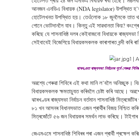
হোটেলত প্ৰায় ২৪ জন এনডিএ বিধায়ক ৰখা হৈছে। মঙলবা
আনজন এনডিএ বিধায়ক (NDA legislator) উপস্থিত হ’বল
হোটেলখনত উপস্থিত হয়। তেওঁলোক ১৮ জুনলৈকে তাত থা
পোনে ভোটদানলৈ যাব। কিন্তু এই সাৱধানতা কিয়? কং
কৰিছে যে শাসনাধিষ্ঠ দলৰ কেইবাজনো বিধায়কে ৰাজ্যসভা 
সেইবাবেই বিজেপিয়ে বিধায়কসকলক কাৰাগাৰত বন্দী কৰি ৰ
ঝাৰখণ্ডত ৰাজ্যসভা নিৰ্বাচনৰ পূৰ্বে গেৰুৱা 
অৱশ্যে গেৰুৱা শিবিৰে এই কথা মানি ল’বলৈ অনিচ্ছুক। বিজ
বিধায়কসকলক ক্ষমতাচ্যুত কৰিবলৈ চেষ্টা কৰি আছে। অৱশ্
ঝাৰখণ্ডৰ ৰাজ্যসভা নিৰ্বাচন বৰ্তমান শাসনাধিষ্ঠ মিত্ৰ
৮১ খন আসনৰ বিধানসভাত এজন প্ৰাৰ্থীৰ বিজয় নিশ্চিত ক
মিত্ৰজোঁটে ৫৬ জন বিধায়কৰ সমৰ্থন লাভ কৰিছে। টাইগাৰ 
জেএমএমে শাসনাধিষ্ঠ শিবিৰৰ পৰা এজন প্ৰাৰ্থী প্ৰক্ষেপ