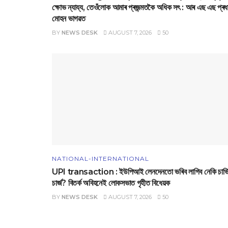
ক্ষোভ ন্যায্য, তেওঁলোক আমাৰ প্ৰজন্মতকৈ অধিক সৎ : আৰ এছ এছ প্ৰধ
মোহন ভাগৱত
BY
NEWS DESK
AUGUST 7, 2026
50
NATIONAL-INTERNATIONAL
UPI transaction : ইউপিআই লেনদেনতো ভৰিব লাগিব নেকি চাৰ্ভ
চাৰ্জ? বিতৰ্ক অবিহনেই লোকসভাত গৃহীত বিধেয়ক
BY
NEWS DESK
AUGUST 7, 2026
50