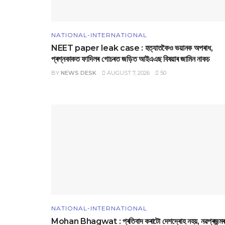
NATIONAL-INTERNATIONAL
NEET paper leak case : হত্যাতকৈও ভয়ানক অপৰাধ,
প্ৰশ্নকাকত ফাদিলৰ গোচৰত জড়িত আইএএছ বিষয়াৰ জামিন নাকচ
BY
NEWS DESK
AUGUST 7, 2026
50
NATIONAL-INTERNATIONAL
Mohan Bhagwat : প্ৰতিবাদ কৰাটো দেশদ্ৰোহ নহয়, নৱপ্ৰজন্মৰ