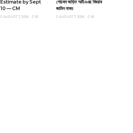
Estimate by Sept
গোচৰত জড়িত আইএএছ বিষয়াৰ
10 — CM
জামিন নাকচ
AUGUST 7, 2026
50
AUGUST 7, 2026
50