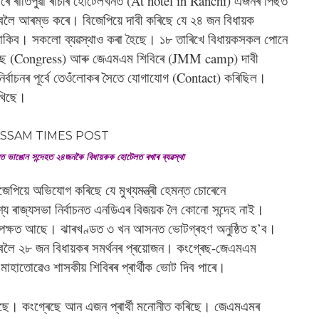
ৰে ৰাতিপুৱা ৰাঁচীৰ হোটেলখনত (At hotel in Ranchi) এজনৰ পিছত
ৈ আৰম্ভ কৰে। বিজেপিয়ে দাবী কৰিছে যে ২৪ জন বিধায়ক
কিব। সকলো ব্যৱস্থাও কৰা হৈছে। ১৮ তাৰিখে বিধায়কসকল পোনে
গ্ৰেছ (Congress) আৰু জেএমএম শিবিৰে (JMM camp) দাবী
নিৰ্বাচনৰ পূৰ্বে তেওঁলোকৰ সৈতে যোগাযোগ (Contact) কৰিছিল।
াখিছে।
শিবিৰত ভাঙোন সন্দেহত ২৪জনকৈ বিধায়কক হোটেলত ৰখাৰ ব্যৱস্থা
েপিয়ে অভিযোগ কৰিছে যে মুখ্যমন্ত্ৰী হেমন্ত চোৰেনে
যে ৰাজ্যসভা নিৰ্বাচনত এনডিএৰ বিজয়ক লৈ কোনো সন্দেহ নাই।
জোঁটৰ পক্ষত আছে। ঝাৰখণ্ডত ৩ খন আসনত ভোটগ্ৰহণ অনুষ্ঠিত হ’ব।
ৰিবলৈ ২৮ জন বিধায়কৰ সমৰ্থনৰ প্ৰয়োজন। কংগ্ৰেছ-জেএমএম
মাহাতোৱেও শাসকীয় শিবিৰৰ প্ৰাৰ্থীক ভোট দিব পাৰে।
 কৰিছে। কংগ্ৰেছে আন এজন প্ৰাৰ্থী মনোনীত কৰিছে। জেএমএমৰ