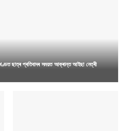
ণ্ডত ছাত্ৰ প্ৰতিবাদৰ সময়ত আক্ৰান্ত আইছা নেত্ৰী