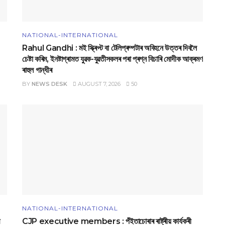
NATIONAL-INTERNATIONAL
Rahul Gandhi : মই স্ক্ৰিপ্ট বা টেলিপ্ৰম্পটাৰ অবিহনে উত্তৰ দিবলৈ
চেষ্টা কৰিম, ইনষ্টাগ্ৰামত যুৱক-যুৱতীসকলৰ পৰা প্ৰশ্ন বিচাৰি মোদীক আক্ৰমণ
ৰাহুল গান্ধীৰ
BY
NEWS DESK
AUGUST 7, 2026
50
NATIONAL-INTERNATIONAL
CJP executive members : পঁইতাচোৰাৰ ৰাষ্ট্ৰীয় কাৰ্যকৰী