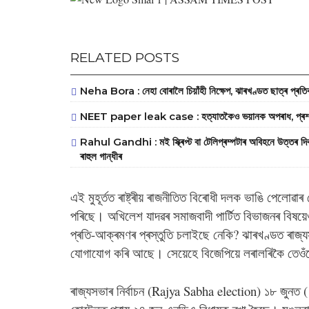
RELATED POSTS
Neha Bora : নেহা বোৰালৈ চিয়াঁহী নিক্ষেপ, ঝাৰখণ্ডত ছাত্ৰ প্ৰত
NEET paper leak case : হত্যাতকৈও ভয়ানক অপৰাধ, প্ৰশ্ন
Rahul Gandhi : মই স্ক্ৰিপ্ট বা টেলিপ্ৰম্পটাৰ অবিহনে উত্তৰ দিবল
ৰাহুল গান্ধীৰ
এই মুহূৰ্তত ৰাষ্ট্ৰীয় ৰাজনীতিত বিৰোধী দলক ভাঙি পেলো
পৰিছে। অখিলেশ যাদৱৰ সমাজবাদী পাৰ্টিত বিভাজনৰ বিষয়েও
প্ৰতি-আক্ৰমণৰ প্ৰস্তুতি চলাইছে নেকি? ঝাৰখণ্ডত ৰাজ্যসভ
যোগাযোগ কৰি আছে। সেয়েহে বিজেপিয়ে লৰালৰিকৈ তেওঁলো
ৰাজ্যসভাৰ নিৰ্বাচন (Rajya Sabha election) ১৮ জুনত (