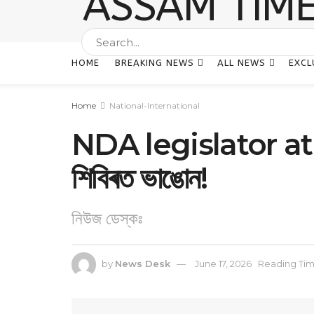
HOME
BREAKING NEWS
ALL NEWS
EXCL
Home
National-International
NDA legislator at H
শিবিৰত ভাঙোন!
নিউজ ডেস্কঃ
by
News Desk
June 17, 2026
Reading Tim