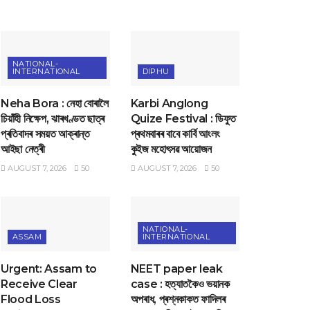
NATIONAL-
INTERNATIONAL
DIPHU
Neha Bora : নেহা বোৰালৈ
Karbi Anglong
চিয়াঁহী নিক্ষেপ, ঝাৰখণ্ডত ছাত্ৰ
Quize Festival : ডিফুত
প্ৰতিবাদৰ সময়ত আক্ৰান্ত
প্ৰথমবাৰৰ বাবে কাৰ্বি আংলং
আইছা নেত্ৰী
কুইজ মহোৎসৱ আয়োজন
AUGUST 7, 2026
50
AUGUST 7, 2026
50
NATIONAL-
ASSAM
INTERNATIONAL
Urgent: Assam to
NEET paper leak
Receive Clear
case : হত্যাতকৈও ভয়ানক
Flood Loss
অপৰাধ, প্ৰশ্নকাকত ফাদিলৰ