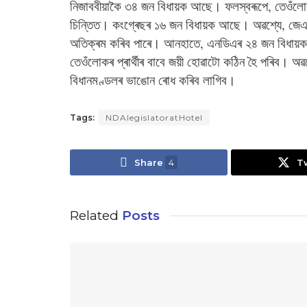
নিজাববীয়াকৈ ৩৪ জন বিধায়ক আছে। ফলস্বৰূপে, তেওঁলোকৰ 
চিন্তিত। কংগ্ৰেছৰ ১৬ জন বিধায়ক আছে। অৱশ্যে, জ
অতিক্ৰম কৰিব পাৰে। আনহাতে, এনডিএৰ ২৪ জন বিধায়ক 
তেওঁলোকৰ প্ৰাৰ্থীৰ বাবে জয়ী হোৱাটো কঠিন হৈ পৰিব। অৱ
বিধানমণ্ডলৰ ভাঙোন ৰোধ কৰিব লাগিব।
Tags:
NDAlegislatoratHotel
Share
4
T
Related
Posts