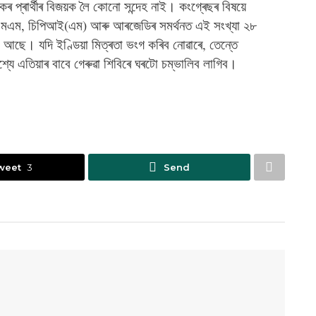
প্ৰাৰ্থীৰ বিজয়ক লৈ কোনো সন্দেহ নাই। কংগ্ৰেছৰ বিষয়ে
েএমএম, চিপিআই(এম) আৰু আৰজেডিৰ সমৰ্থনত এই সংখ্যা ২৮
আছে। যদি ইণ্ডিয়া মিত্ৰতা ভংগ কৰিব নোৱাৰে, তেন্তে
শ্যে এতিয়াৰ বাবে গেৰুৱা শিবিৰে ঘৰটো চম্ভালিব লাগিব।
weet
3
Send