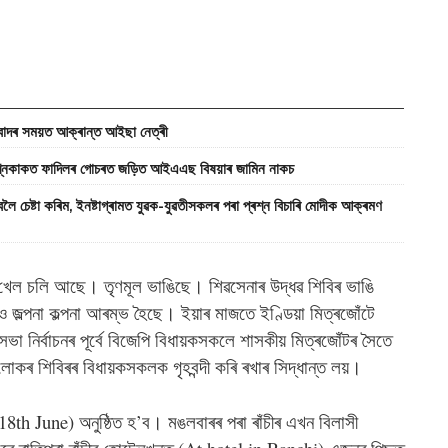
িবাদৰ সময়ত আক্ৰান্ত আইছা নেত্ৰী
কাকত ফাদিলৰ গোচৰত জড়িত আইএএছ বিষয়াৰ জামিন নাকচ
ৈ চেষ্টা কৰিম, ইনষ্টাগ্ৰামত যুৱক-যুৱতীসকলৰ পৰা প্ৰশ্ন বিচাৰি মোদীক আক্ৰমণ
ৱাৰ খেল চলি আছে। তৃণমূল ভাঙিছে। শিৱসেনাৰ উদ্ধৱ শিবিৰ ভাঙি
 জল্পনা কল্পনা আৰম্ভ হৈছে। ইয়াৰ মাজতে ইণ্ডিয়া মিত্ৰজোঁটে
া নিৰ্বাচনৰ পূৰ্বে বিজেপি বিধায়কসকলে শাসকীয় মিত্ৰজোঁটৰ সৈতে
কৰ শিবিৰৰ বিধায়কসকলক গৃহবন্দী কৰি ৰখাৰ সিদ্ধান্ত লয়।
18th June) অনুষ্ঠিত হ’ব। মঙলবাৰৰ পৰা ৰাঁচীৰ এখন বিলাসী