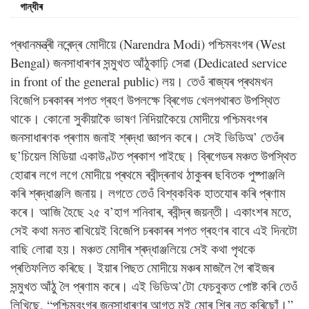
গান্ধীৰ
প্ৰধানমন্ত্ৰী নৰেন্দ্ৰ মোদীয়ে (Narendra Modi) পশ্চিমবংগৰ (West
Bengal) জনসাধাৰণৰ সন্মুখত আঁঠুকাঢ়ি সেৱা (Dedicated service
in front of the general public) লয়। তেওঁ ৰাজ্যৰ প্ৰথমখন
বিজেপি চৰকাৰৰ শপত গ্ৰহণ উপলক্ষে ব্ৰিগেড খেলপথাৰত উপস্থিত
থাকে। কোনো সুকীয়াকৈ ভাষণ নিদিয়াকৈয়ে মোদীয়ে পশ্চিমবংগৰ
জনসাধাৰণক প্ৰণাম জনাই শ্ৰদ্ধা জ্ঞাপন কৰে। সেই ভিডিঅ’ তেওঁৰ
ছ’চিয়েল মিডিয়া একাউণ্টত প্ৰকাশ পাইছে। ব্ৰিগেডৰ মঞ্চত উপস্থিত
হোৱাৰ লগে লগে মোদীয়ে প্ৰথমে ৰবীন্দ্ৰনাথ ঠাকুৰৰ ছবিতক পুষ্পাঞ্জলি
কৰি শ্ৰদ্ধাঞ্জলি জনায়। লগতে তেওঁ বিশ্বকবিক হাতযোৰ কৰি প্ৰণাম
কৰে। আজি হৈছে ২৫ ব’হাগ শনিবাৰ, ৰবীন্দ্ৰ জয়ন্তী। একাংশৰ মতে,
সেই কথা মনত ৰাখিয়েই বিজেপি চৰকাৰৰ শপত গ্ৰহণৰ বাবে এই দিনটো
বাছি লোৱা হয়। মঞ্চত মোদীৰ শ্ৰদ্ধাঞ্জলিয়ে সেই কথা পৃথকে
প্ৰতিফলিত কৰিছে। ইয়াৰ পিছত মোদীয়ে মঞ্চৰ মাজলৈ গৈ ৰাইজৰ
সন্মুখত আঁঠু লৈ প্ৰণাম কৰে। এই ভিডিঅ’টো ফেচবুকত পোষ্ট কৰি তেওঁ
লিখিছে, “পশ্চিমবংগৰ জনসাধাৰণৰ আগত মই মোৰ শিৰ নত কৰিছোঁ।”