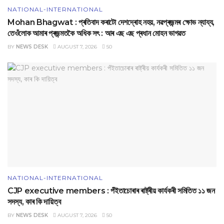
NATIONAL-INTERNATIONAL
Mohan Bhagwat : প্ৰতিবাদ কৰাটো দেশদ্ৰোহ নহয়, নৱপ্ৰজন্মৰ ক্ষোভ ন্যায্য,
তেওঁলোক আমাৰ প্ৰজন্মতকৈ অধিক সৎ : আৰ এছ এছ প্ৰধান মোহন ভাগৱত
BY
NEWS DESK
AUGUST 7, 2026
50
NATIONAL-INTERNATIONAL
CJP executive members : পঁইতাচোৰাৰ ৰাষ্ট্ৰীয় কাৰ্যকৰী সমিতিত ১১ জন
সদস্য, কাৰ কি দায়িত্ব
BY
NEWS DESK
AUGUST 7, 2026
50