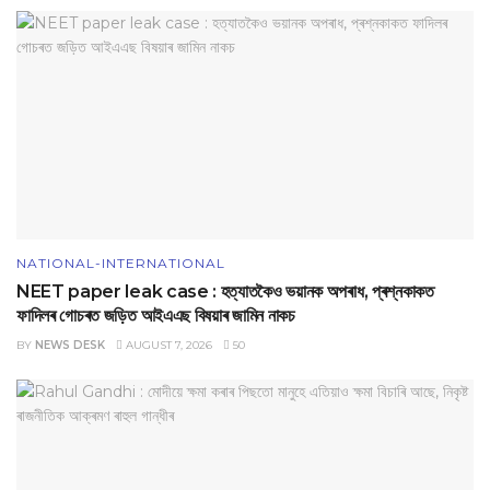
NATIONAL-INTERNATIONAL
NEET paper leak case : হত্যাতকৈও ভয়ানক অপৰাধ, প্ৰশ্নকাকত
ফাদিলৰ গোচৰত জড়িত আইএএছ বিষয়াৰ জামিন নাকচ
BY
NEWS DESK
AUGUST 7, 2026
50