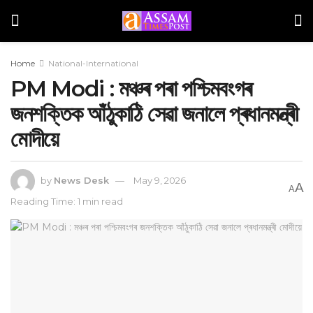
Home
National-International
PM Modi : মঞ্চৰ পৰা পশ্চিমবংগৰ
জনশক্তিক আঁঠুকাঠি সেৱা জনালে প্ৰধানমন্ত্ৰী
মোদীয়ে
by
News Desk
May 9, 2026
A
A
Reading Time: 1 min read