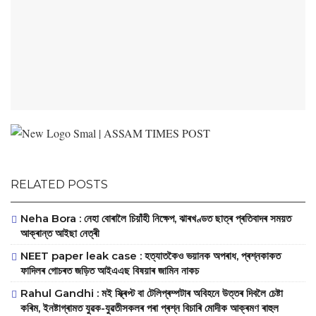
RELATED POSTS
Neha Bora : নেহা বোৰালৈ চিয়াঁহী নিক্ষেপ, ঝাৰখণ্ডত ছাত্ৰ প্ৰতিবাদৰ সময়ত
আক্ৰান্ত আইছা নেত্ৰী
NEET paper leak case : হত্যাতকৈও ভয়ানক অপৰাধ, প্ৰশ্নকাকত
ফাদিলৰ গোচৰত জড়িত আইএএছ বিষয়াৰ জামিন নাকচ
Rahul Gandhi : মই স্ক্ৰিপ্ট বা টেলিপ্ৰম্পটাৰ অবিহনে উত্তৰ দিবলৈ চেষ্টা
কৰিম, ইনষ্টাগ্ৰামত যুৱক-যুৱতীসকলৰ পৰা প্ৰশ্ন বিচাৰি মোদীক আক্ৰমণ ৰাহুল