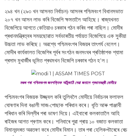
২৯৪ খন (২৯৩ খন আসনত নিৰ্বাচন) আসনৰ পশ্চিমবংগ বিধানসভাত
২০৭ খন আসন লাভ কৰি বিজেপি ক্ষমতালৈ আহিছে। ৰাজ্যখনত
বিজেপিয়ে আগতে কেতিয়াও চৰকাৰ গঠন কৰিব পৰা নাছিল। মোদীৰ
প্ৰধানমন্ত্ৰিত্বৰ সময়ছোৱাত সৰ্বভাৰতীয় পৰ্যায়ত বিজেপিয়ে এক সুকীয়া
উচ্চতা লাভ কৰিছে। অৱশ্যে পশ্চিমবংগৰ বিজয়ৰ তাৎপৰ্য বেলেগ।
মোদীৰ কাৰ্যকালত বিজেপিৰ পূৰ্বৰ সংগঠন জনসংঘৰ প্ৰতিষ্ঠাপক শ্যামা
প্ৰসাদ মুখাৰ্জীৰ ভূমিত প্ৰথমখন বিজেপি চৰকাৰ গঠন হ’ল।
মঞ্চৰ পৰা পশ্চিমবংগৰ জনশক্তিক আঁঠুকাঠি সেৱা জনালে প্ৰধানমন্ত্ৰী মোদীয়ে
পশ্চিমবংগৰ বিজয়ক উজ্জ্বল কৰি তুলিবলৈ মোদীয়ে নিৰ্বাচনৰ ফলাফল
ঘোষণাৰ দিনা বঙালী সাজ-পোছাক পৰিধান কৰে। ধূতি আৰু পাঞ্জাবী
পৰিধান কৰি দিল্লীৰ পৰা ভাষণ দিয়ে। এইবাৰো কলকাতালৈ আহি
ৰাইজৰ আগত প্ৰণাম কৰে। শনিবাৰে পুৱা প্ৰায় ১০ বজাত কলকাতা
বিমানবন্দৰত অৱতৰণ কৰে মোদীৰ বিমান। তাৰ পৰা হেলিকপ্টাৰেৰে ৰেচ