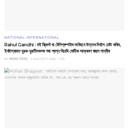
NATIONAL-INTERNATIONAL
Rahul Gandhi : মই স্ক্ৰিপ্ট বা টেলিপ্ৰম্পটাৰ অবিহনে উত্তৰ দিবলৈ চেষ্টা কৰিম,
ইনষ্টাগ্ৰামত যুৱক-যুৱতীসকলৰ পৰা প্ৰশ্ন বিচাৰি মোদীক আক্ৰমণ ৰাহুল গান্ধীৰ
BY
NEWS DESK
AUGUST 7, 2026
50