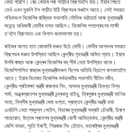
কোৰ্চ পায়গৈ। ৰেচ কোৰ্চৰ পৰা গাড়ীৰে ব্ৰিগেডলৈ যায়। ইয়াৰ পিছত
তেওঁ এখন মুকলি টপ গাড়ীত উঠি ব্ৰিগেডৰ মঞ্চলৈ আহে। সেই সময়ত
পশ্চিমবংগ বিজেপিৰ ৰাজ্যিক সভাপতি সৌমিক ভট্টাচাৰ্য আৰু মুখ্যমন্ত্ৰী
শুভেন্দু অধিকাৰী মোদীৰ লগত আছিল। বিজেপিৰ শপতগ্ৰহণৰ সাক্ষী
হ’বলৈ ব্ৰিগেডত এক বিশাল জনসমাগম হয়।
ৰাইজৰ আগত হাত জোকাৰি মঞ্চত উঠে মোদী। মোদীৰ আগমনৰ সময়ত
ব্ৰিগেডৰ মঞ্চত উপস্থিত আছিল কেন্দ্ৰীয় গৃহমন্ত্ৰী অমিত শ্বাহ। ইয়াৰ
উপৰি ৰাজ্য আৰু কেন্দ্ৰৰ বিজেপিৰ বহু শীৰ্ষ নেতা উপস্থিত থাকে।
বিজেপিশাসিত ৰাজ্যৰ মুখ্যমন্ত্ৰীসকল বিশেষ অতিথি হিচাপে কলকাতালৈ
আহে। ইয়াৰ ভিতৰত বিজেপিৰ সৰ্বভাৰতীয় সভাপতি নীতিন নবীন,
কেন্দ্ৰীয় প্ৰতিৰক্ষা মন্ত্ৰী ৰাজনাথ সিং, অসমৰ মুখ্যমন্ত্ৰী হিমন্ত বিশ্ব
শৰ্মা, অন্ধ্ৰপ্ৰদেশৰ মুখ্যমন্ত্ৰী চন্দ্ৰবাবু নাইডু, ত্ৰিপুৰাৰ মুখ্যমন্ত্ৰী মাণিক
সাহা, দিল্লীৰ মুখ্যমন্ত্ৰী ৰেখা গুপ্তা, প্ৰাক্তন কেন্দ্ৰীয় মন্ত্ৰী তথা
এনচিপি নেতা প্ৰফুল্ল পেটেল, বিহাৰৰ মুখ্যমন্ত্ৰী সম্ৰাট চৌধাৰী, চিৰাগ
পাছোৱান, উত্তৰ প্ৰদেশৰ মুখ্যমন্ত্ৰী যোগী আদিত্যনাথ, কেন্দ্ৰীয় মন্ত্ৰী
জেপি নাড্ডা, স্মৃতি ইৰাণী, শিৱৰাজ সিং চৌহান, মহাৰাষ্ট্ৰৰ মুখ্যমন্ত্ৰী