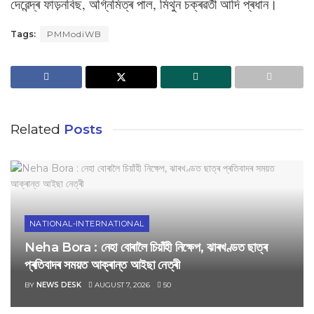
দেৱেন্দ্ৰ ফাড়নবিছ, অগ্নিমিত্ৰ পাল, মিথুন চক্ৰৱৰ্তী আদি প্ৰধান।
Tags:
PMModiWB
Related
Posts
NATIONAL-INTERNATIONAL
Neha Bora : নেহা বোৰালৈ চিয়াঁহী নিক্ষেপ, ঝাৰখণ্ডত ছাত্ৰ
প্ৰতিবাদৰ সময়ত আক্ৰান্ত আইছা নেত্ৰী
BY
NEWS DESK
AUGUST 7, 2026
50