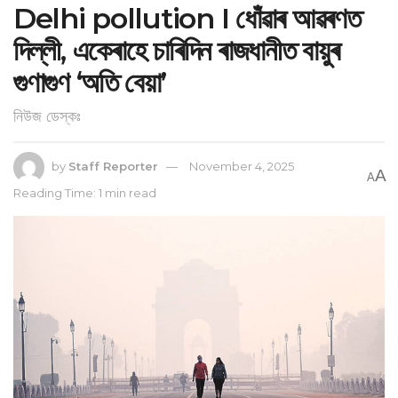
Delhi pollution I ধোঁৱাৰ আৱৰণত
দিল্লী, একেৰাহে চাৰিদিন ৰাজধানীত বায়ুৰ
গুণাগুণ ‘অতি বেয়া’
নিউজ ডেস্কঃ
by
Staff Reporter
November 4, 2025
A
A
Reading Time: 1 min read