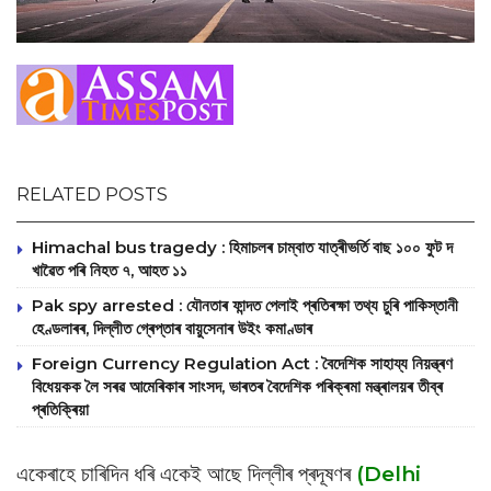
RELATED POSTS
Himachal bus tragedy : হিমাচলৰ চাম্বাত যাত্ৰীভৰ্তি বাছ ১০০ ফুট দ
খাৱৈত পৰি নিহত ৭, আহত ১১
Pak spy arrested : যৌনতাৰ ফান্দত পেলাই প্ৰতিৰক্ষা তথ্য চুৰি পাকিস্তানী
হেণ্ডলাৰৰ, দিল্লীত গ্ৰেপ্তাৰ বায়ুসেনাৰ উইং কমাণ্ডাৰ
Foreign Currency Regulation Act : বৈদেশিক সাহায্য নিয়ন্ত্ৰণ
বিধেয়কক লৈ সৰৱ আমেৰিকাৰ সাংসদ, ভাৰতৰ বৈদেশিক পৰিক্ৰমা মন্ত্ৰালয়ৰ তীব্ৰ
প্ৰতিক্ৰিয়া
একেৰাহে চাৰিদিন ধৰি একেই আছে দিল্লীৰ প্ৰদূষণৰ
(Delhi