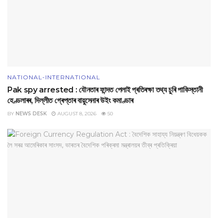
NATIONAL-INTERNATIONAL
Pak spy arrested : যৌনতাৰ ফান্দত পেলাই প্ৰতিৰক্ষা তথ্য চুৰি পাকিস্তানী
হেণ্ডলাৰৰ, দিল্লীত গ্ৰেপ্তাৰ বায়ুসেনাৰ উইং কমাণ্ডাৰ
BY
NEWS DESK
AUGUST 8, 2026
50