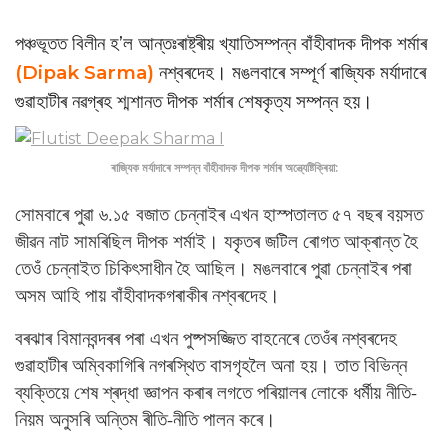
পঞ্চভূতত বিলীন হ’ল আন্তঃৰাষ্ট্ৰীয় খ্যাতিসম্পন্ন বাঁহীবাদক দীপক শৰ্মাৰ
(Dipak Sarma)
নশ্বৰদেহ। মঙলবাৰে সম্পূৰ্ণ ৰাজ্যিক মৰ্যাদাৰে
গুৱাহাটীৰ নৱগ্ৰহ শ্মশানত দীপক শৰ্মাৰ শেষকৃত্য সম্পন্ন হয়।
ৰাজ্যিক মৰ্যাদাৰে সম্পন্ন বাঁহীবাদক দীপক শৰ্মাৰ অন্ত্যেষ্টিক্ৰিয়া:
সোমবাৰে পুৱা ৬.১৫ বজাত চেন্নাইৰ এখন হাস্পতালত ৫৭ বছৰ বয়সত
জীৱন নাট সামৰিছিল দীপক শৰ্মাই। যকৃতৰ জটিল ৰোগত আক্ৰান্ত হৈ
তেওঁ চেন্নাইত চিকিৎসাধীন হৈ আছিল।
মঙলবাৰে পুৱা চেন্নাইৰ পৰা
অসম আহি পায় বাঁহীবাদকগৰাকীৰ নশ্বৰদেহ।
বৰঝাৰ বিমানবন্দৰৰ পৰা এখন পুষ্পসজ্জিত বাহনেৰে তেওঁৰ নশ্বৰদেহ
গুৱাহাটীৰ অম্বিকাগিৰি নগৰস্থিত বাসগৃহলৈ অনা হয়। তাত বিভিন্ন
ব্যক্তিয়ে শেষ শ্ৰদ্ধা জ্ঞাপন কৰাৰ লগতে পৰিয়ালৰ লোকে ধৰ্মীয় নীতি-
নিয়ম অনুসৰি অন্তিম ৰীতি-নীতি পালন কৰে।