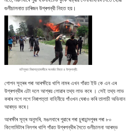
গুলীচালনাত চাৰিজন উগ্ৰপন্থী নিহত হয়।
মণিপুৰত নিৰাপত্তাৰক্ষীৰে সংঘৰ্ষত নিহত ৪ উগ্ৰপন্থী:
গোপন সূত্ৰৰ পৰা আৰক্ষীয়ে খাপি নামৰ এখন গাঁৱত ইউ কে এন এৰ
উগ্ৰপন্থীৰ এটা দলে আশ্ৰয় লোৱাৰ তথ্য লাভ কৰে । সেই তথ্য লাভ
কৰাৰ লগে লগে নিৰাপত্তা বাহিনীয়ে গাঁওখন ঘেৰাও কৰি তালাচী অভিযান
আৰম্ভ কৰে।
আৰক্ষীৰ সূত্ৰ অনুসৰি, মঙলবাৰে পুৱাৰে পৰা চুৰাচান্দপুৰৰ পৰা ৮০
কিলোমিটাৰ নিলগৰ খাপি গাঁৱত উগ্ৰপন্থীৰ সৈতে গুলীচালনা আৰম্ভ