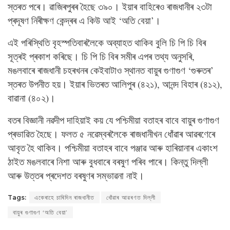
স্তৰত পৰে। ৱাজিৰপুৰৰ হৈছে ৩৯০। ইয়াৰ বাহিৰেও ৰাজধানীৰ ২৩টা
প্ৰদূষণ নিৰীক্ষণ কেন্দ্ৰৰ এ কিউ আই ‘অতি বেয়া’।
এই পৰিস্থিতি বৃহস্পতিবাৰলৈকে অব্যাহত থাকিব বুলি চি পি চি বিৰ
সূত্ৰই প্ৰকাশ কৰিছে। চি পি চি বিৰ সমীৰ এপৰ তথ্য অনুসৰি,
মঙলবাৰে ৰাজধানী চহৰখনৰ কেইবাটাও স্থানত বায়ুৰ গুণাগুণ ‘গুৰুতৰ’
স্তৰত উপনীত হয়। ইয়াৰ ভিতৰত আলিপুৰ (৪২১), আনন্দ বিহাৰ (৪১২),
বাৱানা (৪০২)।
বতৰ বিজ্ঞানী নৱদীপ দাহিয়াই কয় যে পশ্চিমীয়া বতাহৰ বাবে বায়ুৰ গুণাগুণ
প্ৰভাৱিত হৈছে। ফলত ৫ নৱেম্বৰলৈকে ৰাজধানীখন ধোঁৱাৰ আৱৰণেৰে
আবৃত হৈ থাকিব। পশ্চিমীয়া বতাহৰ বাবে পঞ্জাৱ আৰু হাৰিয়ানাৰ একাংশ
ঠাইত মঙলবাৰে নিশা আৰু বুধবাৰে বৰষুণ পৰিব পাৰে। কিন্তু দিল্লী
আৰু উত্তৰ প্ৰদেশত বৰষুণৰ সম্ভাৱনা নাই।
Tags:
একেৰাহে চাৰিদিন ৰাজধানীত
ধোঁৱাৰ আৱৰণত দিল্লী
বায়ুৰ গুণাগুণ ‘অতি বেয়া’