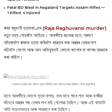
Fatal IED Blast in Nagaland Targets Assam Rifles —
1 Killed, 4 Injured
ৰাজা ৰঘুবংশী হত্যাকাণ্ডৰ
(Raja Raghuvansi murder)
নতুন তথ্য পোহৰলৈ আহিছে। আৰক্ষীয়ে জনোৱা মতে, প্ৰমাণ
আঁতৰাবলৈ ৰাজাক হত্যা কৰিবলৈ ব্যৱহাৰ কৰা অস্ত্ৰৰ তেজৰ দাগ
মচিবলৈ সোণম আৰু আন অভিযুক্তই কোনো কাপোৰ বা কাগজ ব্যৱহাৰ
কৰা নাছিল।
মেঘালয় হত্যাকাণ্ডত প্ৰমাণ ধ্বংস কৰিবলৈ গছৰ পাতেৰে অস্ত্ৰ মচিছিল সোণম ৰঘুবংশীয়ে:
যাতে আৰক্ষীয়ে কোনো সূত্ৰ নাপায়, তাৰ বাবে গছৰ পাত আৰু বনৰীয়া
ঘাঁহেৰে অস্ত্ৰৰ পৰা তেজৰ দাগ মচি পেলোৱা হৈছিল। আৰু এই কামটো
অতি সচেতনভাৱে আৰু সাৱধানে কৰা হৈছিল।