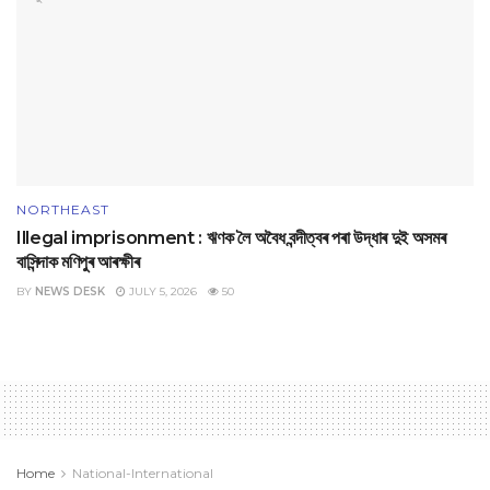
NORTHEAST
Illegal imprisonment : ঋণক লৈ অবৈধ বন্দীত্বৰ পৰা উদ্ধাৰ দুই অসমৰ
বাসিন্দাক মণিপুৰ আৰক্ষীৰ
BY
NEWS DESK
JULY 5, 2026
50
Home
National-International