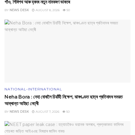
গাঁও, গিৰিপথ আৰু হ্ৰদৰ নতুন নামকৰণ ভাৰতৰ
BY
NEWS DESK
AUGUST 8, 2026
50
NATIONAL-INTERNATIONAL
Neha Bora : নেহা বোৰালৈ চিয়াঁহী নিক্ষেপ, ঝাৰখণ্ডত ছাত্ৰ প্ৰতিবাদৰ সময়ত
আক্ৰান্ত আইছা নেত্ৰী
BY
NEWS DESK
AUGUST 7, 2026
50