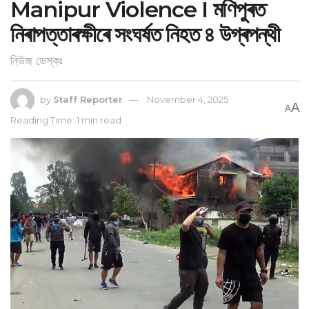
Manipur Violence I মণিপুৰত
নিৰাপত্তাৰক্ষীৰে সংঘৰ্ষত নিহত ৪ উগ্ৰপন্থী
নিউজ ডেস্কঃ
by
Staff Reporter
November 4, 2025
A
A
Reading Time: 1 min read