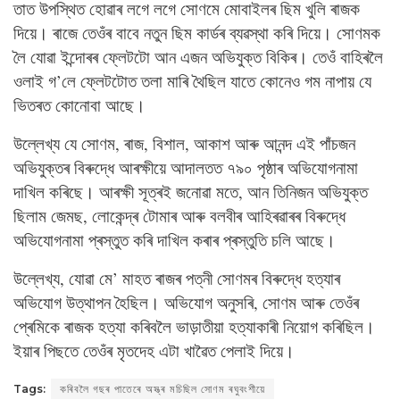
তাত উপস্থিত হোৱাৰ লগে লগে সোণমে মোবাইলৰ ছিম খুলি ৰাজক
দিয়ে। ৰাজে তেওঁৰ বাবে নতুন ছিম কাৰ্ডৰ ব্যৱস্থা কৰি দিয়ে। সোণমক
লৈ যোৱা ইন্দোৰৰ ফ্লেটটো আন এজন অভিযুক্ত বিকিৰ। তেওঁ বাহিৰলৈ
ওলাই গ’লে ফ্লেটটোত তলা মাৰি থৈছিল যাতে কোনেও গম নাপায় যে
ভিতৰত কোনোবা আছে।
উল্লেখ্য যে সোণম, ৰাজ, বিশাল, আকাশ আৰু আনন্দ এই পাঁচজন
অভিযুক্তৰ বিৰুদ্ধে আৰক্ষীয়ে আদালতত ৭৯০ পৃষ্ঠাৰ অভিযোগনামা
দাখিল কৰিছে। আৰক্ষী সূত্ৰই জনোৱা মতে, আন তিনিজন অভিযুক্ত
ছিলাম জেমছ, লোকেন্দ্ৰ টোমাৰ আৰু বলবীৰ আহিৰৱাৰৰ বিৰুদ্ধে
অভিযোগনামা প্ৰস্তুত কৰি দাখিল কৰাৰ প্ৰস্তুতি চলি আছে।
উল্লেখ্য, যোৱা মে’ মাহত ৰাজৰ পত্নী সোণমৰ বিৰুদ্ধে হত্যাৰ
অভিযোগ উত্থাপন হৈছিল। অভিযোগ অনুসৰি, সোণম আৰু তেওঁৰ
প্ৰেমিকে ৰাজক হত্যা কৰিবলৈ ভাড়াতীয়া হত্যাকাৰী নিয়োগ কৰিছিল।
ইয়াৰ পিছতে তেওঁৰ মৃতদেহ এটা খাৱৈত পেলাই দিয়ে।
Tags:
কৰিবলৈ গছৰ পাতেৰে অস্ত্ৰ মচিছিল সোণম ৰঘুবংশীয়ে