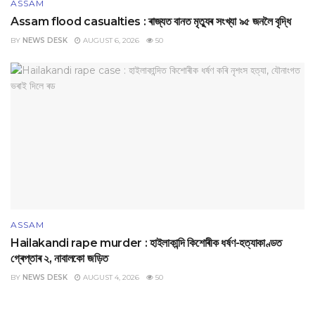
ASSAM
Assam flood casualties : ৰাজ্যত বানত মৃত্যুৰ সংখ্যা ৯৫ জনলৈ বৃদ্ধি
BY
NEWS DESK
AUGUST 6, 2026
50
ASSAM
Hailakandi rape murder : হাইলাকান্দি কিশোৰীক ধৰ্ষণ-হত্যাকাণ্ডত
গ্ৰেপ্তাৰ ২, নাবালকো জড়িত
BY
NEWS DESK
AUGUST 4, 2026
50