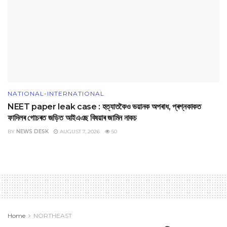
NATIONAL-INTERNATIONAL
NEET paper leak case : হত্যাতকৈও ভয়ানক অপৰাধ, প্ৰশ্নকাকত
ফাদিলৰ গোচৰত জড়িত আইএএছ বিষয়াৰ জামিন নাকচ
BY
NEWS DESK
AUGUST 7, 2026
50
Home
NORTHEAST