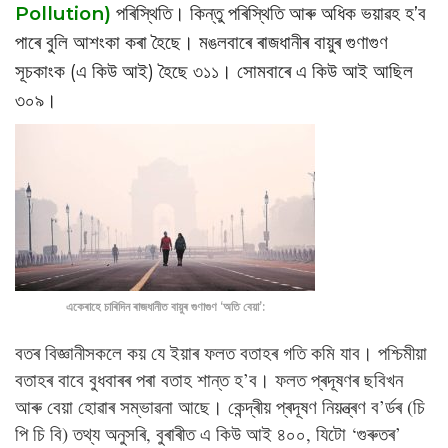
Pollution)
পৰিস্থিতি। কিন্তু পৰিস্থিতি আৰু অধিক ভয়াৱহ হ’ব
পাৰে বুলি আশংকা কৰা হৈছে। মঙলবাৰে ৰাজধানীৰ বায়ুৰ গুণাগুণ
সূচকাংক (এ কিউ আই) হৈছে ৩১১। সোমবাৰে এ কিউ আই আছিল
৩০৯।
একেৰাহে চাৰিদিন ৰাজধানীত বায়ুৰ গুণাগুণ ‘অতি বেয়া’:
বতৰ বিজ্ঞানীসকলে কয় যে ইয়াৰ ফলত বতাহৰ গতি কমি যাব। পশ্চিমীয়া
বতাহৰ বাবে বুধবাৰৰ পৰা বতাহ শান্ত হ’ব। ফলত প্ৰদূষণৰ ছবিখন
আৰু বেয়া হোৱাৰ সম্ভাৱনা আছে। কেন্দ্ৰীয় প্ৰদূষণ নিয়ন্ত্ৰণ ব’ৰ্ডৰ (চি
পি চি বি) তথ্য অনুসৰি, বুৰাৰীত এ কিউ আই ৪০০, যিটো ‘গুৰুতৰ’