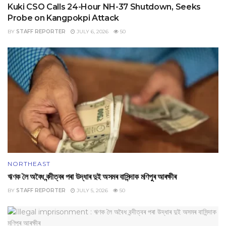
Kuki CSO Calls 24-Hour NH-37 Shutdown, Seeks
Probe on Kangpokpi Attack
BY
STAFF REPORTER
JULY 6, 2026
50
NORTHEAST
ঋণক লৈ অবৈধ বন্দীত্বৰ পৰা উদ্ধাৰ দুই অসমৰ বাসিন্দাক মণিপুৰ আৰক্ষীৰ
BY
STAFF REPORTER
JULY 5, 2026
50