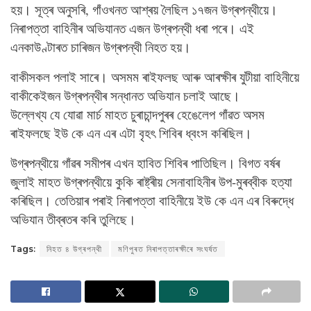
হয়। সূত্ৰ অনুসৰি, গাঁওখনত আশ্ৰয় লৈছিল ১৭জন উগ্ৰপন্থীয়ে।
নিৰাপত্তা বাহিনীৰ অভিযানত এজন উগ্ৰপন্থী ধৰা পৰে। এই
এনকাউণ্টাৰত চাৰিজন উগ্ৰপন্থী নিহত হয়।
বাকীসকল পলাই সাৰে। অসমম ৰাইফলছ আৰু আৰক্ষীৰ যুটীয়া বাহিনীয়ে
বাকীকেইজন উগ্ৰপন্থীৰ সন্ধানত অভিযান চলাই আছে।
উল্লেখ্য যে যোৱা মাৰ্চ মাহত চুৰাচান্দপুৰৰ হেঙেলেপ গাঁৱত অসম
ৰাইফলছে ইউ কে এন এৰ এটা বৃহৎ শিবিৰ ধ্বংস কৰিছিল।
উগ্ৰপন্থীয়ে গাঁৱৰ সমীপৰ এখন হাবিত শিবিৰ পাতিছিল। বিগত বৰ্ষৰ
জুলাই মাহত উগ্ৰপন্থীয়ে কুকি ৰাষ্ট্ৰীয় সেনাবাহিনীৰ উপ-মুৰব্বীক হত্যা
কৰিছিল। তেতিয়াৰ পৰাই নিৰাপত্তা বাহিনীয়ে ইউ কে এন এৰ বিৰুদ্ধে
অভিযান তীব্ৰতৰ কৰি তুলিছে।
Tags:
নিহত ৪ উগ্ৰপন্থী
মণিপুৰত নিৰাপত্তাৰক্ষীৰে সংঘৰ্ষত