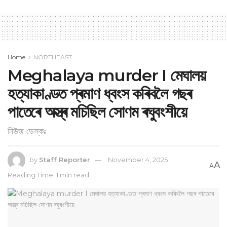
Home
NORTHEAST
Meghalaya murder I মেঘালয়
হত্যাকাণ্ডত প্ৰমাণ ধ্বংস কৰিবলৈ গছৰ
পাতেৰে অস্ত্ৰ মচিছিল সোণম ৰঘুবংশীয়ে
নিউজ ডেস্কঃ
by
Staff Reporter
November 4, 2025
A
A
Reading Time: 1 min read