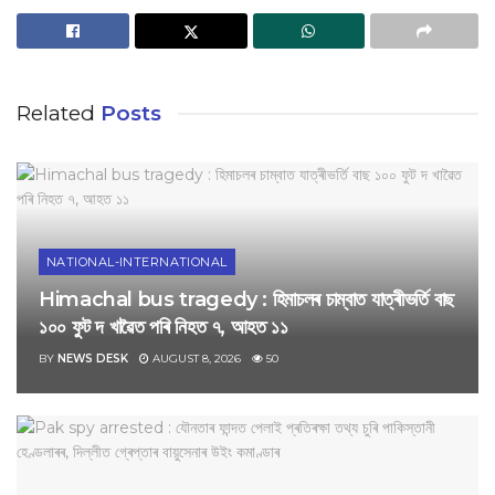
Related
Posts
NATIONAL-INTERNATIONAL
Himachal bus tragedy : হিমাচলৰ চাম্বাত যাত্ৰীভৰ্তি বাছ
১০০ ফুট দ খাৱৈত পৰি নিহত ৭, আহত ১১
BY
NEWS DESK
AUGUST 8, 2026
50