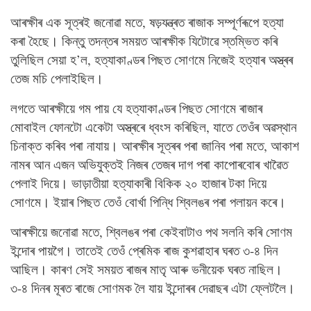
আৰক্ষীৰ এক সূত্ৰই জনোৱা মতে, ষড়যন্ত্ৰত ৰাজাক সম্পূৰ্ণৰূপে হত্যা
কৰা হৈছে। কিন্তু তদন্তৰ সময়ত আৰক্ষীক যিটোৱে স্তম্ভিত কৰি
তুলিছিল সেয়া হ’ল, হত্যাকাণ্ডৰ পিছত সোণমে নিজেই হত্যাৰ অস্ত্ৰৰ
তেজ মচি পেলাইছিল।
লগতে আৰক্ষীয়ে গম পায় যে হত্যাকাণ্ডৰ পিছত সোণমে ৰাজাৰ
মোবাইল ফোনটো একেটা অস্ত্ৰৰে ধ্বংস কৰিছিল, যাতে তেওঁৰ অৱস্থান
চিনাক্ত কৰিব পৰা নাযায়। আৰক্ষীৰ সূত্ৰৰ পৰা জানিব পৰা মতে, আকাশ
নামৰ আন এজন অভিযুক্তই নিজৰ তেজৰ দাগ পৰা কাপোৰবোৰ খাৱৈত
পেলাই দিয়ে। ভাড়াতীয়া হত্যাকাৰী বিকিক ২০ হাজাৰ টকা দিয়ে
সোণমে। ইয়াৰ পিছত তেওঁ বোৰ্খা পিন্ধি শ্বিলঙৰ পৰা পলায়ন কৰে।
আৰক্ষীয়ে জনোৱা মতে, শ্বিলঙৰ পৰা কেইবাটাও পথ সলনি কৰি সোণম
ইন্দোৰ পায়গৈ। তাতেই তেওঁ প্ৰেমিক ৰাজ কুশৱাহাৰ ঘৰত ৩-৪ দিন
আছিল। কাৰণ সেই সময়ত ৰাজৰ মাতৃ আৰু ভনীয়েক ঘৰত নাছিল।
৩-৪ দিনৰ মূৰত ৰাজে সোণমক লৈ যায় ইন্দোৰৰ দেৱাছৰ এটা ফ্লেটলৈ।