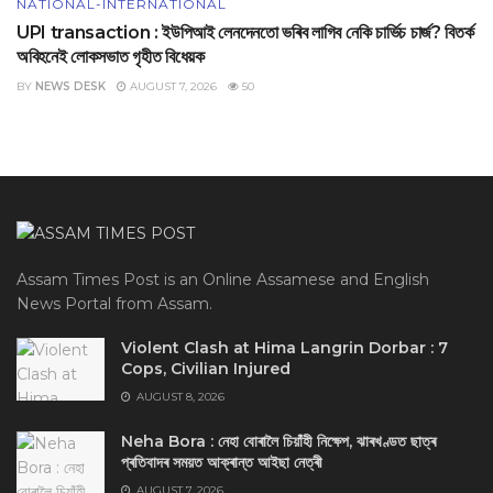
NATIONAL-INTERNATIONAL
UPI transaction : ইউপিআই লেনদেনতো ভৰিব লাগিব নেকি চাৰ্ভিচ চাৰ্জ? বিতৰ্ক
অবিহনেই লোকসভাত গৃহীত বিধেয়ক
BY
NEWS DESK
AUGUST 7, 2026
50
Assam Times Post is an Online Assamese and English
News Portal from Assam.
Violent Clash at Hima Langrin Dorbar : 7
Cops, Civilian Injured
AUGUST 8, 2026
Neha Bora : নেহা বোৰালৈ চিয়াঁহী নিক্ষেপ, ঝাৰখণ্ডত ছাত্ৰ
প্ৰতিবাদৰ সময়ত আক্ৰান্ত আইছা নেত্ৰী
AUGUST 7, 2026