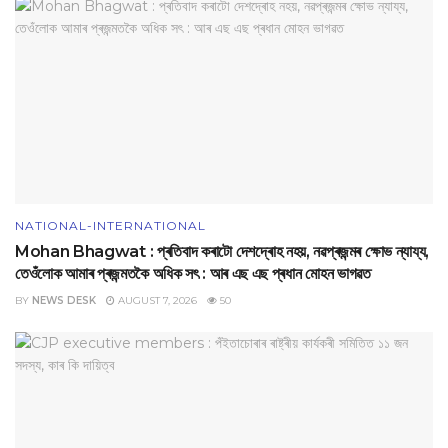
NATIONAL-INTERNATIONAL
Mohan Bhagwat : প্ৰতিবাদ কৰাটো দেশদ্ৰোহ নহয়, নৱপ্ৰজন্মৰ ক্ষোভ ন্যায্য,
তেওঁলোক আমাৰ প্ৰজন্মতকৈ অধিক সৎ : আৰ এছ এছ প্ৰধান মোহন ভাগৱত
BY
NEWS DESK
AUGUST 7, 2026
50