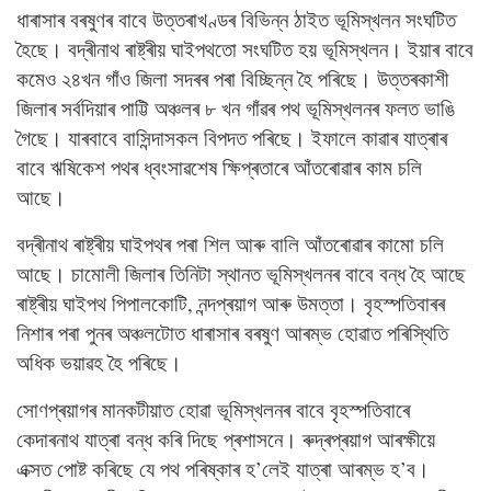
ধাৰাসাৰ বৰষুণৰ বাবে উত্তৰাখণ্ডৰ বিভিন্ন ঠাইত ভূমিস্খলন সংঘটিত
হৈছে। বদ্ৰীনাথ ৰাষ্ট্ৰীয় ঘাইপথতো সংঘটিত হয় ভূমিস্খলন। ইয়াৰ বাবে
কমেও ২৪খন গাঁও জিলা সদৰৰ পৰা বিচ্ছিন্ন হৈ পৰিছে। উত্তৰকাশী
জিলাৰ সৰ্বদিয়াৰ পাট্টি অঞ্চলৰ ৮ খন গাঁৱৰ পথ ভূমিস্খলনৰ ফলত ভাঙি
গৈছে। যাৰবাবে বাসিন্দাসকল বিপদত পৰিছে। ইফালে কাৱাৰ যাত্ৰাৰ
বাবে ঋষিকেশ পথৰ ধ্বংসাৱশেষ ক্ষিপ্ৰতাৰে আঁতৰোৱাৰ কাম চলি
আছে।
বদ্ৰীনাথ ৰাষ্ট্ৰীয় ঘাইপথৰ পৰা শিল আৰু বালি আঁতৰোৱাৰ কামো চলি
আছে। চামোলী জিলাৰ তিনিটা স্থানত ভূমিস্খলনৰ বাবে বন্ধ হৈ আছে
ৰাষ্ট্ৰীয় ঘাইপথ পিপালকোটি, নন্দপ্ৰয়াগ আৰু উমত্তা। বৃহস্পতিবাৰৰ
নিশাৰ পৰা পুনৰ অঞ্চলটোত ধাৰাসাৰ বৰষুণ আৰম্ভ হোৱাত পৰিস্থিতি
অধিক ভয়াৱহ হৈ পৰিছে।
সোণপ্ৰয়াগৰ মানকটীয়াত হোৱা ভূমিস্খলনৰ বাবে বৃহস্পতিবাৰে
কেদাৰনাথ যাত্ৰা বন্ধ কৰি দিছে প্ৰশাসনে। ৰুদ্ৰপ্ৰয়াগ আৰক্ষীয়ে
এক্সত পোষ্ট কৰিছে যে পথ পৰিষ্কাৰ হ’লেই যাত্ৰা আৰম্ভ হ’ব।