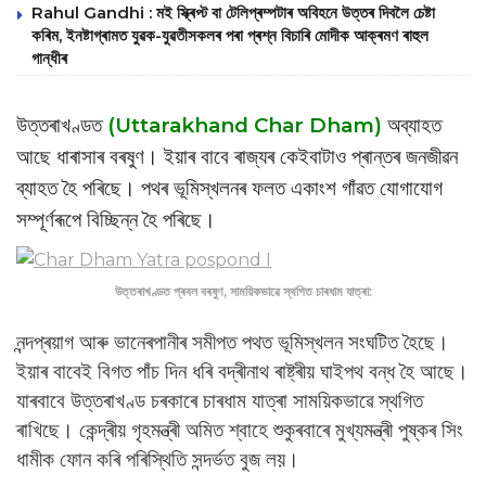
Rahul Gandhi : মই স্ক্ৰিপ্ট বা টেলিপ্ৰম্পটাৰ অবিহনে উত্তৰ দিবলৈ চেষ্টা
কৰিম, ইনষ্টাগ্ৰামত যুৱক-যুৱতীসকলৰ পৰা প্ৰশ্ন বিচাৰি মোদীক আক্ৰমণ ৰাহুল
গান্ধীৰ
উত্তৰাখণ্ডত
(Uttarakhand Char Dham)
অব্যাহত
আছে ধাৰাসাৰ বৰষুণ। ইয়াৰ বাবে ৰাজ্যৰ কেইবাটাও প্ৰান্তৰ জনজীৱন
ব্যাহত হৈ পৰিছে। পথৰ ভূমিস্খলনৰ ফলত একাংশ গাঁৱত যোগাযোগ
সম্পূৰ্ণৰূপে বিচ্ছিন্ন হৈ পৰিছে।
উত্তৰাখণ্ডত প্ৰবল বৰষুণ, সাময়িকভাৱে স্থগিত চাৰধাম যাত্ৰা:
নন্দপ্ৰয়াগ আৰু ভানেৰপানীৰ সমীপত পথত ভূমিস্খলন সংঘটিত হৈছে।
ইয়াৰ বাবেই বিগত পাঁচ দিন ধৰি বদ্ৰীনাথ ৰাষ্ট্ৰীয় ঘাইপথ বন্ধ হৈ আছে।
যাৰবাবে উত্তৰাখণ্ড চৰকাৰে চাৰধাম যাত্ৰা সাময়িকভাৱে স্থগিত
ৰাখিছে। কেন্দ্ৰীয় গৃহমন্ত্ৰী অমিত শ্বাহে শুকুৰবাৰে মুখ্যমন্ত্ৰী পুষ্কৰ সিং
ধামীক ফোন কৰি পৰিস্থিতি সন্দৰ্ভত বুজ লয়।