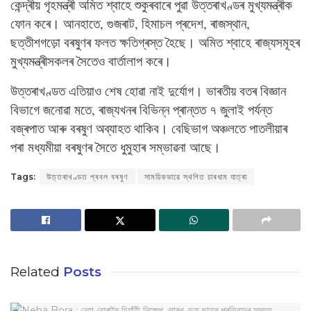
কেন্দ্ৰীয় গৃহমন্ত্ৰী অমিত শ্বাহে শুকুৰবাৰে পুৱা উত্তৰাখণ্ডৰ মুখ্যমন্ত্ৰীক
ফোন কৰে। আনহাতে, গুজৰাট, হিমাচল প্ৰদেশ, ৰাজস্থান,
ছত্তীশগড়ো বৰষুণৰ ফলত ক্ষতিগ্ৰস্ত হৈছে। অমিত শ্বাহে ৰাজ্যসমূহৰ
মুখ্যমন্ত্ৰীসকলৰ সৈতেও বাৰ্তালাপ কৰে।
উত্তৰাখণ্ডত এতিয়াও শেষ হোৱা নাই দুৰ্যোগ। ভাৰতীয় বতৰ বিজ্ঞান
বিভাগে জনোৱা মতে, ৰাজ্যখনৰ বিভিন্ন প্ৰান্তত ৭ জুলাই পৰ্যন্ত
বজ্ৰপাত আৰু বৰষুণ অব্যাহত থাকিব। বেছিভাগ অঞ্চলতে পাতলীয়াৰ
পৰা মধ্যমীয়া বৰষুণৰ সৈতে ধুমুহাৰ সম্ভাৱনা আছে।
Tags:
উত্তৰাখণ্ডত প্ৰবল বৰষুণ
সাময়িকভাৱে স্থগিত চাৰধাম যাত্ৰা
Related
Posts