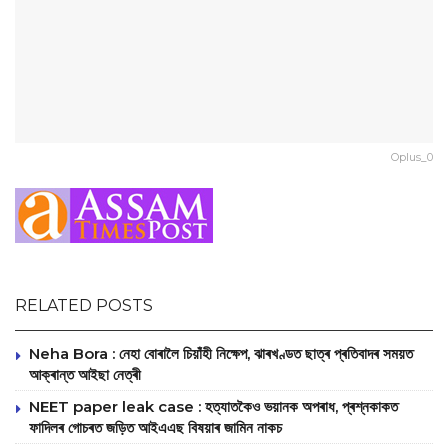
Oplus_0
RELATED POSTS
Neha Bora : নেহা বোৰালৈ চিয়াঁহী নিক্ষেপ, ঝাৰখণ্ডত ছাত্ৰ প্ৰতিবাদৰ সময়ত
আক্ৰান্ত আইছা নেত্ৰী
NEET paper leak case : হত্যাতকৈও ভয়ানক অপৰাধ, প্ৰশ্নকাকত
ফাদিলৰ গোচৰত জড়িত আইএএছ বিষয়াৰ জামিন নাকচ