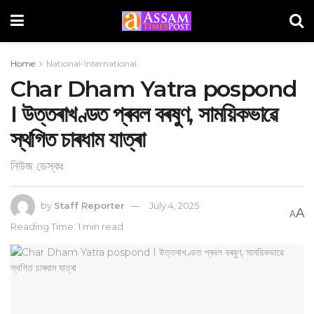
Home
National-International
Char Dham Yatra pospond
I উত্তৰাখণ্ডত প্ৰবল বৰষুণ, সাময়িকভাৱে
স্থগিত চাৰধাম যাত্ৰা
নিউজ ডেস্কঃ
by
Staff Reporter
July 4, 2025
A
A
Reading Time: 1 min read