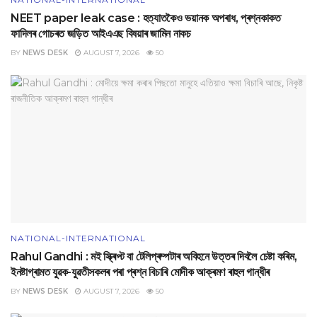
NEET paper leak case : হত্যাতকৈও ভয়ানক অপৰাধ, প্ৰশ্নকাকত
ফাদিলৰ গোচৰত জড়িত আইএএছ বিষয়াৰ জামিন নাকচ
BY
NEWS DESK
AUGUST 7, 2026
50
NATIONAL-INTERNATIONAL
Rahul Gandhi : মই স্ক্ৰিপ্ট বা টেলিপ্ৰম্পটাৰ অবিহনে উত্তৰ দিবলৈ চেষ্টা কৰিম,
ইনষ্টাগ্ৰামত যুৱক-যুৱতীসকলৰ পৰা প্ৰশ্ন বিচাৰি মোদীক আক্ৰমণ ৰাহুল গান্ধীৰ
BY
NEWS DESK
AUGUST 7, 2026
50