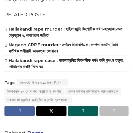
RELATED POSTS
Hailakandi rape murder : হাইলাকান্দি কিশোৰীক ধৰ্ষণ-হত্যাকাণ্ডত
গ্ৰেপ্তাৰ ২, নাবালকো জড়িত
Nagaon CRPF murder : নগাঁৱৰ চিআৰপিএফ কেম্পত অঘটন, তিনি
সতীৰ্থক গুলীয়াই আত্মহত্যা জোৱানৰ
Hailakandi rape case : হাইলাকান্দিত কিশোৰীক ধৰ্ষণ কৰি নৃশংস হত্যা,
যৌনাংগত ভৰাই দিলে ৰড
Tags:
গোলাঘাট জিলাৰ দণ্ডাধীশৰ নিৰ্দেশ ।
জিলাখনত ১০ মে'ৰ পৰা অনুষ্ঠিত হ'বলগীয়া
দেশৰ বৰ্তমান পৰিস্থিতিৰ পৰিপ্ৰেক্ষিতত
সকলো সাংস্কৃতিক কাৰ্যসূচীৰ অনুমতি প্ৰত্যাহাৰ: