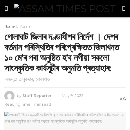
Home
Assam
গোলাঘাট জিলাৰ দণ্ডাধীশৰ নিৰ্দেশ । দেশৰ
বৰ্তমান পৰিস্থিতিৰ পৰিপ্ৰেক্ষিতত জিলাখনত
১০ মে’ৰ পৰা অনুষ্ঠিত হ’ব লগীয়া সকলো
সাংস্কৃতিক কাৰ্যসূচীৰ অনুমতি প্ৰত্যাহাৰ:
অজন্তা তালুকদাৰ, বোকাখাত
by
Staff Reporter
May 9, 2025
A
A
Reading Time: 1 min read