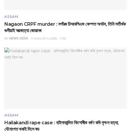
ASSAM
Nagaon CRPF murder : নগাঁৱৰ চিআৰপিএফ কেম্পত অঘটন, তিনি সতীৰ্থক
গুলীয়াই আত্মহত্যা জোৱানৰ
BY
NEWS DESK
AUGUST 4, 2026
50
ASSAM
Hailakandi rape case : হাইলাকান্দিত কিশোৰীক ধৰ্ষণ কৰি নৃশংস হত্যা,
যৌনাংগত ভৰাই দিলে ৰড