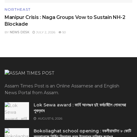
NORTHEAST
Manipur Crisis : Naga Groups Vow to Sustain NH-2
Blockade
BY
NEWS DESK
JULY 2, 2026
50
Assam Times Post is an Online Assamese and English
News Portal from Assam.
Lok Sewa award : কাৰ্বি আংলঙৰ দুই কৰ্মচাৰীলৈ লোকসেৱা
পুৰস্কাৰ
AUGUST 6, 2026
Bokoliaghat school opening : বকলীয়াঘাটত ৮ কোটি
ব্যয়সাপেক্ষে নির্মিত বিদ্যালয় ভৱন উদ্বোধন তুলিৰাম ৰংহাঙৰ