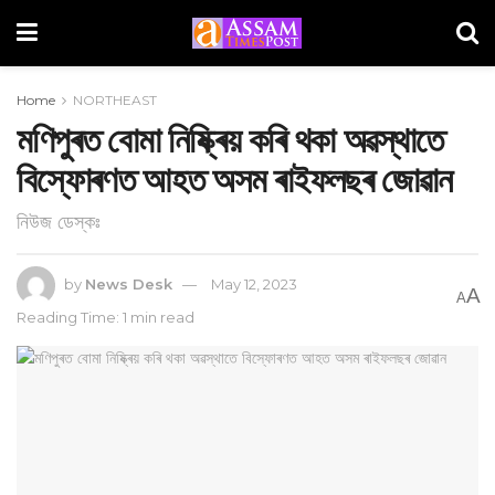
Home
NORTHEAST
মণিপুৰত বোমা নিষ্ক্ৰিয় কৰি থকা অৱস্থাতে
বিস্ফোৰণত আহত অসম ৰাইফলছৰ জোৱান
নিউজ ডেস্কঃ
by
News Desk
May 12, 2023
A
A
Reading Time: 1 min read