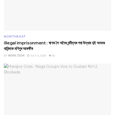
NORTHEAST
Illegal imprisonment : ঋণক লৈ অবৈধ বন্দীত্বৰ পৰা উদ্ধাৰ দুই অসমৰ
বাসিন্দাক মণিপুৰ আৰক্ষীৰ
BY
NEWS DESK
JULY 5, 2026
50