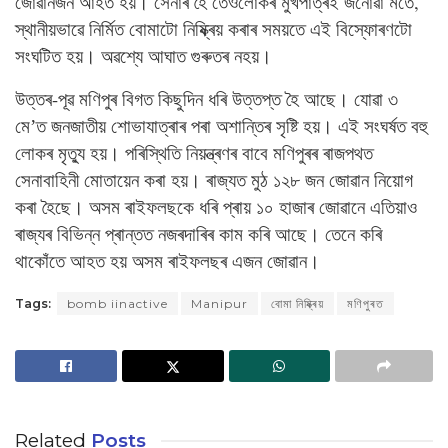
জোৱানজন আহত হয়। সেনাৰ হৈ তেওঁলোকৰ মুখপাত্ৰই জনোৱা মতে,
স্থানীয়ভাৱে নিৰ্মিত বোমাটো নিষ্ক্ৰিয় কৰাৰ সময়তে এই বিস্ফোৰণটো
সংঘটিত হয়। অৱশ্যে আঘাত গুৰুতৰ নহয়।
উত্তৰ-পূৱ মণিপুৰ বিগত কিছুদিন ধৰি উত্তপ্ত হৈ আছে। যোৱা ৩
মেʼত জনজাতীয় শোভাযাত্ৰাৰ পৰা অশান্তিৰ সৃষ্টি হয়। এই সংঘৰ্ষত বহু
লোকৰ মৃত্যু হয়। পৰিস্থিতি নিয়ন্ত্ৰণৰ বাবে মণিপুৰৰ ৰাজপথত
সেনাবাহিনী মোতায়েন কৰা হয়। ৰাজ্যত মুঠ ১২৮ জন জোৱান নিয়োগ
কৰা হৈছে। অসম ৰাইফলছকে ধৰি প্ৰায় ১০ হাজাৰ জোৱানে এতিয়াও
ৰাজ্যৰ বিভিন্ন প্ৰান্তত নজৰদাৰিৰ কাম কৰি আছে। তেনে কৰি
থাকোঁতে আহত হয় অসম ৰাইফলছৰ এজন জোৱান।
Tags:
bomb iinactive
Manipur
বোমা নিষ্ক্ৰিয়
মণিপুৰত
Related
Posts