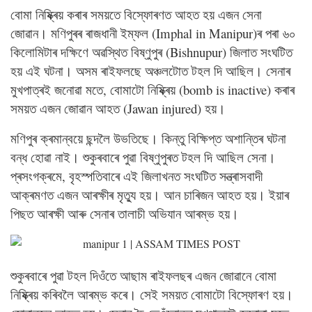
বোমা নিষ্ক্ৰিয় কৰাৰ সময়তে বিস্ফোৰণত আহত হয় এজন সেনা
জোৱান। মণিপুৰৰ ৰাজধানী ইম্ফল (Imphal in Manipur)ৰ পৰা ৬০
কিলোমিটাৰ দক্ষিণে অৱস্থিত বিষ্ণুপুৰ (Bishnupur) জিলাত সংঘটিত
হয় এই ঘটনা। অসম ৰাইফলছে অঞ্চলটোত টহল দি আছিল। সেনাৰ
মুখপাত্ৰই জনোৱা মতে, বোমাটো নিষ্ক্ৰিয় (bomb is inactive) কৰাৰ
সময়ত এজন জোৱান আহত (Jawan injured) হয়।
মণিপুৰ ক্ৰমান্বয়ে ছন্দলৈ উভতিছে। কিন্তু বিক্ষিপ্ত অশান্তিৰ ঘটনা
বন্ধ হোৱা নাই। শুকুৰবাৰে পুৱা বিষ্ণুপুৰত টহল দি আছিল সেনা।
প্ৰসংগক্ৰমে, বৃহস্পতিবাৰে এই জিলাখনত সংঘটিত সন্ত্ৰাসবাদী
আক্ৰমণত এজন আৰক্ষীৰ মৃত্যু হয়। আন চাৰিজন আহত হয়। ইয়াৰ
পিছত আৰক্ষী আৰু সেনাৰ তালাচী অভিযান আৰম্ভ হয়।
শুকুৰবাৰে পুৱা টহল দিওঁতে আছাম ৰাইফলছৰ এজন জোৱানে বোমা
নিষ্ক্ৰিয় কৰিবলৈ আৰম্ভ কৰে। সেই সময়ত বোমাটো বিস্ফোৰণ হয়।