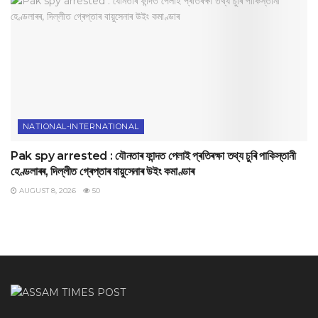
NATIONAL-INTERNATIONAL
Pak spy arrested : যৌনতাৰ ফান্দত পেলাই প্ৰতিৰক্ষা তথ্য চুৰি পাকিস্তানী
হেণ্ডলাৰৰ, দিল্লীত গ্ৰেপ্তাৰ বায়ুসেনাৰ উইং কমাণ্ডাৰ
AUGUST 8, 2026
50