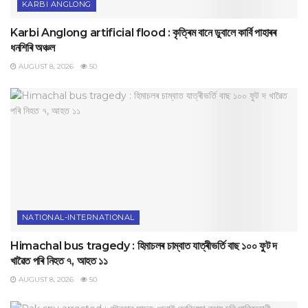
KARBI ANGLONG
Karbi Anglong artificial flood : কৃত্ৰিম বানে ডুবালে কাৰ্বি পাহাৰৰ
ধনশিৰি অঞ্চল
AUGUST 8, 2026
50
NATIONAL-INTERNATIONAL
Himachal bus tragedy : হিমাচলৰ চাম্বাত যাত্ৰীভৰ্তি বাছ ১০০ ফুট দ
খাৱৈত পৰি নিহত ৭, আহত ১১
AUGUST 8, 2026
50