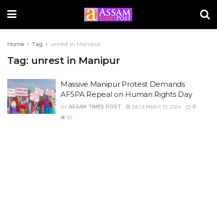
Home
Tag
unrest in Manipur
Tag:
unrest in Manipur
Massive Manipur Protest Demands
AFSPA Repeal on Human Rights Day
BY
ASSAM TIMES POST
DECEMBER 10, 2024
0
50