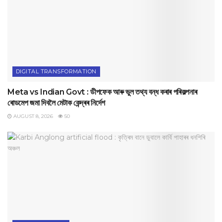
DIGITAL TRANSFORMATION
Meta vs Indian Govt : ডীপফেক আৰু ভুল তথ্য বন্ধ কৰাৰ পৰিকল্পনাৰ
ৰোডমেপ জমা দিবলৈ মেটাক কেন্দ্ৰৰ নিৰ্দেশ
AUGUST 8, 2026
50