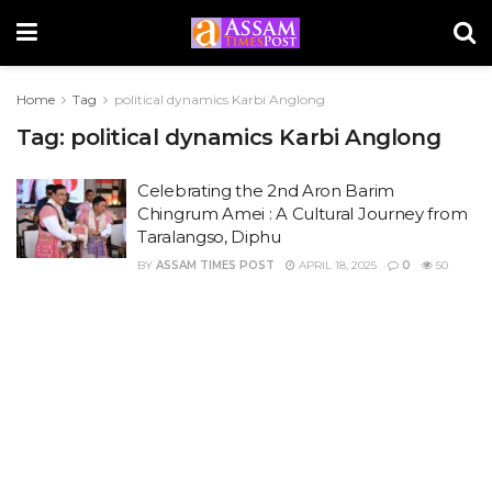
Home
Tag
political dynamics Karbi Anglong
Tag:
political dynamics Karbi Anglong
Celebrating the 2nd Aron Barim
Chingrum Amei : A Cultural Journey from
Taralangso, Diphu
BY
ASSAM TIMES POST
APRIL 18, 2025
0
50