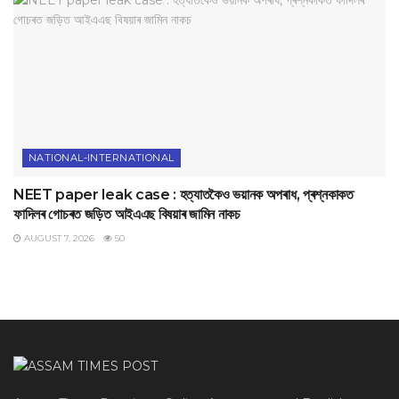
NATIONAL-INTERNATIONAL
NEET paper leak case : হত্যাতকৈও ভয়ানক অপৰাধ, প্ৰশ্নকাকত
ফাদিলৰ গোচৰত জড়িত আইএএছ বিষয়াৰ জামিন নাকচ
AUGUST 7, 2026
50