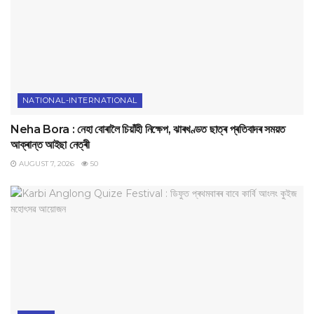
NATIONAL-INTERNATIONAL
Neha Bora : নেহা বোৰালৈ চিয়াঁহী নিক্ষেপ, ঝাৰখণ্ডত ছাত্ৰ প্ৰতিবাদৰ সময়ত
আক্ৰান্ত আইছা নেত্ৰী
AUGUST 7, 2026
50