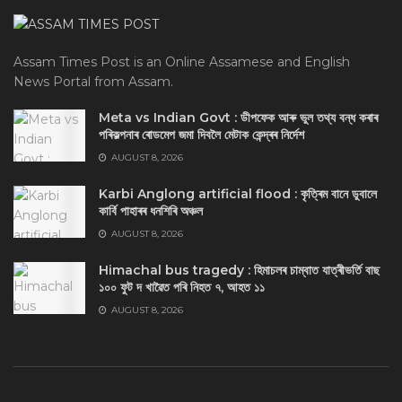
Assam Times Post is an Online Assamese and English
News Portal from Assam.
Meta vs Indian Govt : ডীপফেক আৰু ভুল তথ্য বন্ধ কৰাৰ
পৰিকল্পনাৰ ৰোডমেপ জমা দিবলৈ মেটাক কেন্দ্ৰৰ নিৰ্দেশ
AUGUST 8, 2026
Karbi Anglong artificial flood : কৃত্ৰিম বানে ডুবালে
কাৰ্বি পাহাৰৰ ধনশিৰি অঞ্চল
AUGUST 8, 2026
Himachal bus tragedy : হিমাচলৰ চাম্বাত যাত্ৰীভৰ্তি বাছ
১০০ ফুট দ খাৱৈত পৰি নিহত ৭, আহত ১১
AUGUST 8, 2026