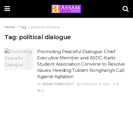
Home
Tag
political dialogue
Tag:
political dialogue
Promoting Peaceful Dialogue: Chief
Executive Member and ASDC-Karbi
Student Association Convene to Resolve
Issues, Heeding Tuliram Ronghang’s Call
Against Agitation
BY
ASSAM TIMES POST
FEBRUARY 19, 2024
0
50