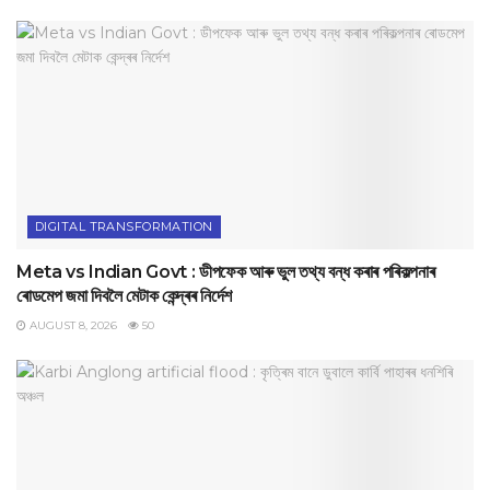
DIGITAL TRANSFORMATION
Meta vs Indian Govt : ডীপফেক আৰু ভুল তথ্য বন্ধ কৰাৰ পৰিকল্পনাৰ
ৰোডমেপ জমা দিবলৈ মেটাক কেন্দ্ৰৰ নিৰ্দেশ
AUGUST 8, 2026
50