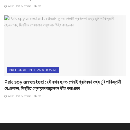
AUGUST 8, 2026
50
NATIONAL-INTERNATIONAL
Pak spy arrested : যৌনতাৰ ফান্দত পেলাই প্ৰতিৰক্ষা তথ্য চুৰি পাকিস্তানী
হেণ্ডলাৰৰ, দিল্লীত গ্ৰেপ্তাৰ বায়ুসেনাৰ উইং কমাণ্ডাৰ
AUGUST 8, 2026
50