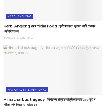
KARBI ANGLONG
Karbi Anglong artificial flood : কৃত্ৰিম বানে ডুবালে কাৰ্বি পাহাৰৰ
ধনশিৰি অঞ্চল
AUGUST 8, 2026
50
NATIONAL-INTERNATIONAL
Himachal bus tragedy : হিমাচলৰ চাম্বাত যাত্ৰীভৰ্তি বাছ ১০০ ফুট দ
খাৱৈত পৰি নিহত ৭, আহত ১১