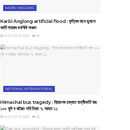
KARBI ANGLONG
Karbi Anglong artificial flood : কৃত্ৰিম বানে ডুবালে
কাৰ্বি পাহাৰৰ ধনশিৰি অঞ্চল
AUGUST 8, 2026
50
NATIONAL-INTERNATIONAL
Himachal bus tragedy : হিমাচলৰ চাম্বাত যাত্ৰীভৰ্তি বাছ
১০০ ফুট দ খাৱৈত পৰি নিহত ৭, আহত ১১
AUGUST 8, 2026
50