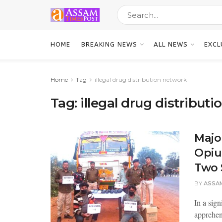
HOME
BREAKING NEWS
ALL NEWS
EXCL
Home
Tag
illegal drug distribution network
Tag:
illegal drug distribut
Majo
Opiu
Two 
BY
ASSA
In a sig
apprehen