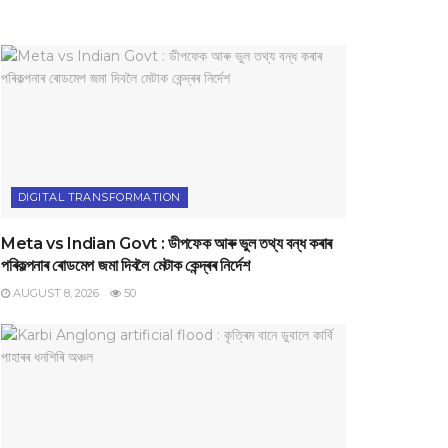
DIGITAL TRANSFORMATION
Meta vs Indian Govt : ডীপফেক আৰু ভুল তথ্য বন্ধ কৰাৰ
পৰিকল্পনাৰ ৰোডমেপ জমা দিবলৈ মেটাক কেন্দ্ৰৰ নিৰ্দেশ
AUGUST 8, 2026
50