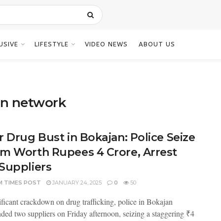
USIVE
LIFESTYLE
VIDEO NEWS
ABOUT US
ion network
r Drug Bust in Bokajan: Police Seize
m Worth Rupees 4 Crore, Arrest
Suppliers
M TIMES POST
JANUARY 24, 2025
0
50
nificant crackdown on drug trafficking, police in Bokajan
ded two suppliers on Friday afternoon, seizing a staggering ₹4