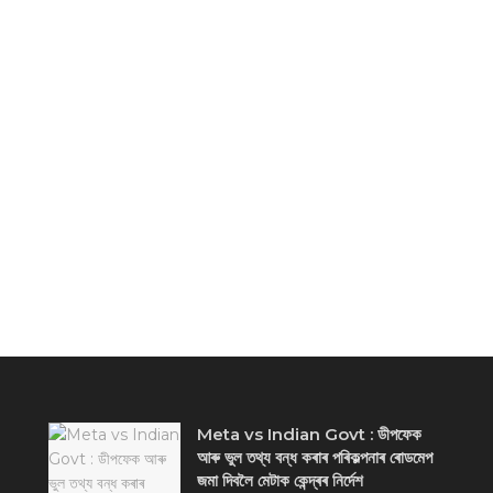
Meta vs Indian Govt : ডীপফেক
আৰু ভুল তথ্য বন্ধ কৰাৰ পৰিকল্পনাৰ ৰোডমেপ
জমা দিবলৈ মেটাক কেন্দ্ৰৰ নিৰ্দেশ