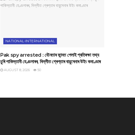
NATIONAL-INTERNATIONAL
Pak spy arrested : যৌনতাৰ ফান্দত পেলাই প্ৰতিৰক্ষা তথ্য
চুৰি পাকিস্তানী হেণ্ডলাৰৰ, দিল্লীত গ্ৰেপ্তাৰ বায়ুসেনাৰ উইং কমাণ্ডাৰ
AUGUST 8, 2026
50