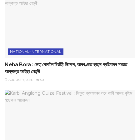
NATIONAL-INTERNATIONAL
Neha Bora : নেহা বোৰালৈ চিয়াঁহী নিক্ষেপ, ঝাৰখণ্ডত ছাত্ৰ প্ৰতিবাদৰ সময়ত
আক্ৰান্ত আইছা নেত্ৰী
AUGUST 7, 2026
50