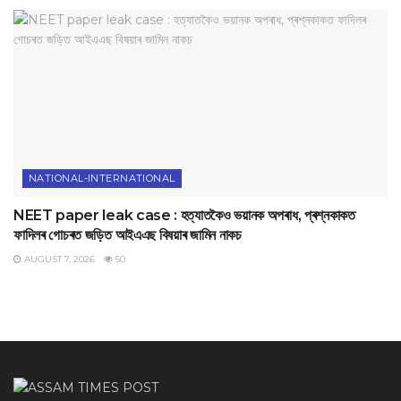
NATIONAL-INTERNATIONAL
NEET paper leak case : হত্যাতকৈও ভয়ানক অপৰাধ, প্ৰশ্নকাকত
ফাদিলৰ গোচৰত জড়িত আইএএছ বিষয়াৰ জামিন নাকচ
AUGUST 7, 2026
50