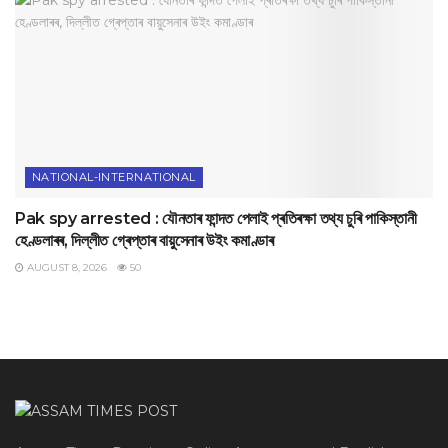
NATIONAL-INTERNATIONAL
Pak spy arrested : যৌনতাৰ ফান্দত পেলাই প্ৰতিৰক্ষা তথ্য চুৰি পাকিস্তানী
হেণ্ডলাৰৰ, দিল্লীত গ্ৰেপ্তাৰ বায়ুসেনাৰ উইং কমাণ্ডাৰ
AUGUST 8, 2026
50