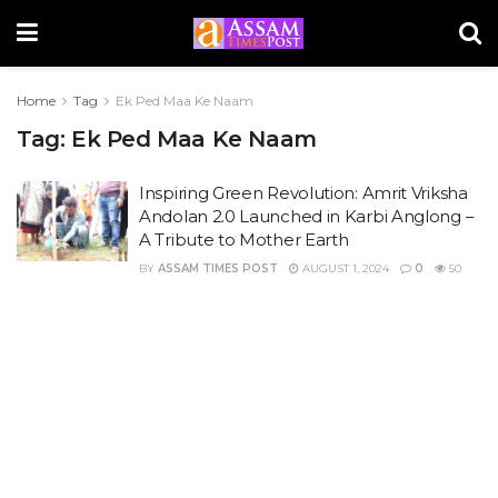
Home
Tag
Ek Ped Maa Ke Naam
Tag:
Ek Ped Maa Ke Naam
Inspiring Green Revolution: Amrit Vriksha
Andolan 2.0 Launched in Karbi Anglong –
A Tribute to Mother Earth
BY
ASSAM TIMES POST
AUGUST 1, 2024
0
50