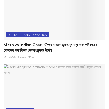
DIGITAL TRANSFORMATION
Meta vs Indian Govt : ডীপফেক আৰু ভুল তথ্য বন্ধ কৰাৰ পৰিকল্পনাৰ
ৰোডমেপ জমা দিবলৈ মেটাক কেন্দ্ৰৰ নিৰ্দেশ
AUGUST 8, 2026
50