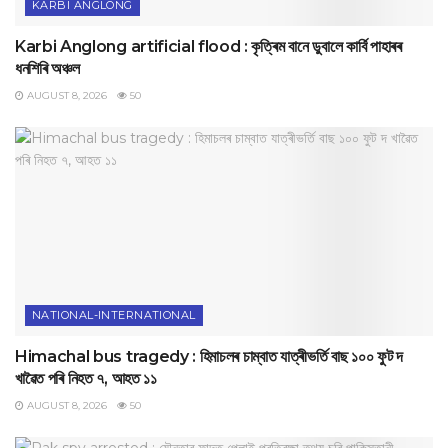
KARBI ANGLONG
Karbi Anglong artificial flood : কৃত্ৰিম বানে ডুবালে কাৰ্বি পাহাৰৰ
ধনশিৰি অঞ্চল
AUGUST 8, 2026
50
NATIONAL-INTERNATIONAL
Himachal bus tragedy : হিমাচলৰ চাম্বাত যাত্ৰীভৰ্তি বাছ ১০০ ফুট দ
খাৱৈত পৰি নিহত ৭, আহত ১১
AUGUST 8, 2026
50