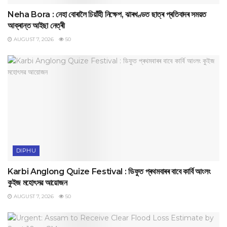
Neha Bora : নেহা বোৰালৈ চিয়াঁহী নিক্ষেপ, ঝাৰখণ্ডত ছাত্ৰ প্ৰতিবাদৰ সময়ত
আক্ৰান্ত আইছা নেত্ৰী
AUGUST 7, 2026
50
DIPHU
Karbi Anglong Quize Festival : ডিফুত প্ৰথমবাৰৰ বাবে কাৰ্বি আংলং
কুইজ মহোৎসৱ আয়োজন
AUGUST 7, 2026
50