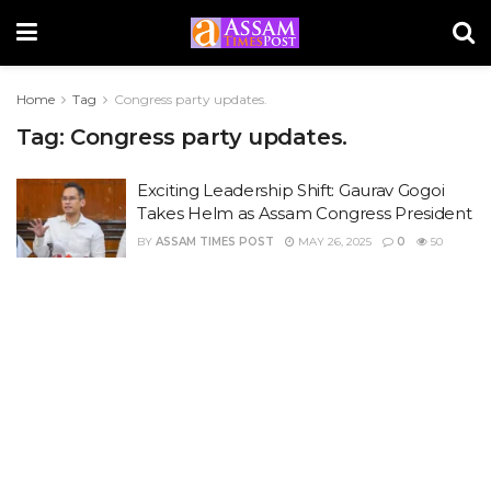
Home
Tag
Congress party updates.
Tag:
Congress party updates.
Exciting Leadership Shift: Gaurav Gogoi
Takes Helm as Assam Congress President
BY
ASSAM TIMES POST
MAY 26, 2025
0
50