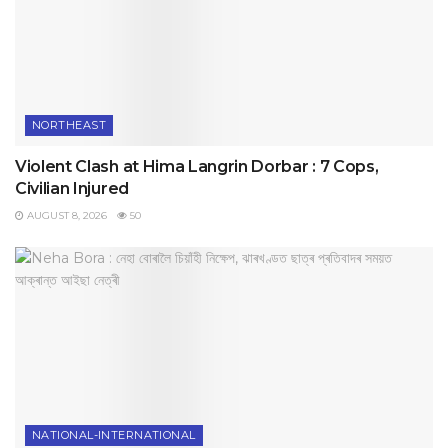
NORTHEAST
Violent Clash at Hima Langrin Dorbar : 7 Cops,
Civilian Injured
AUGUST 8, 2026
50
NATIONAL-INTERNATIONAL