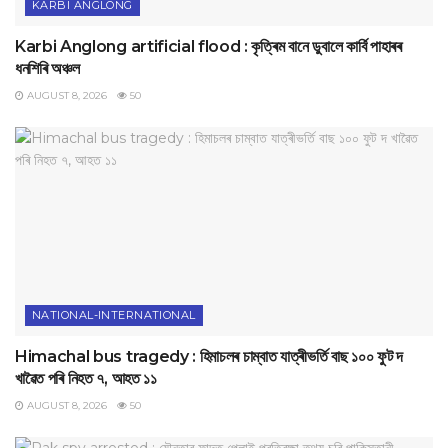
KARBI ANGLONG
Karbi Anglong artificial flood : কৃত্ৰিম বানে ডুবালে কাৰ্বি পাহাৰৰ
ধনশিৰি অঞ্চল
AUGUST 8, 2026
50
NATIONAL-INTERNATIONAL
Himachal bus tragedy : হিমাচলৰ চাম্বাত যাত্ৰীভৰ্তি বাছ ১০০ ফুট দ
খাৱৈত পৰি নিহত ৭, আহত ১১
AUGUST 8, 2026
50