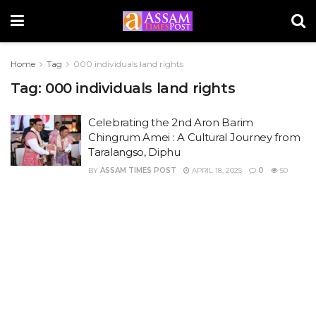
Home
Tag
000 individuals land rights
Tag:
000 individuals land rights
Celebrating the 2nd Aron Barim
Chingrum Amei : A Cultural Journey from
Taralangso, Diphu
BY
ASSAM TIMES POST
APRIL 18, 2025
0
50