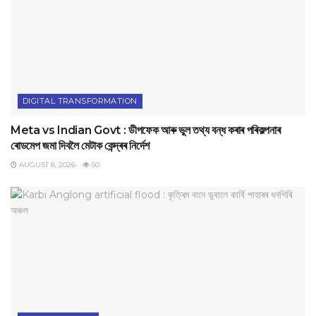
DIGITAL TRANSFORMATION
Meta vs Indian Govt : ডীপফেক আৰু ভুল তথ্য বন্ধ কৰাৰ পৰিকল্পনাৰ
ৰোডমেপ জমা দিবলৈ মেটাক কেন্দ্ৰৰ নিৰ্দেশ
AUGUST 8, 2026
50