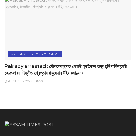
NATIONAL-INTERNATIONAL
Pak spy arrested : যৌনতাৰ ফান্দত পেলাই প্ৰতিৰক্ষা তথ্য চুৰি পাকিস্তানী
হেণ্ডলাৰৰ, দিল্লীত গ্ৰেপ্তাৰ বায়ুসেনাৰ উইং কমাণ্ডাৰ
AUGUST 8, 2026
50