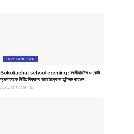
KARBI ANGLONG
Bokoliaghat school opening : বকলীয়াঘাটত ৮ কোটি
ব্যয়সাপেক্ষে নির্মিত বিদ্যালয় ভৱন উদ্বোধন তুলিৰাম ৰংহাঙৰ
AUGUST 5, 2026
50