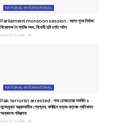
NATIONAL-INTERNATIONAL
Parliament monsoon session : আসন পুনৰ নিৰ্ধাৰণ
বিধেয়কক লৈ স্থবিৰ সদন, বিৰোধী দুটা চৰ্তত অটল
AUGUST 5, 2026
50
NATIONAL-INTERNATIONAL
Pak terrorist arrested : পাক চোৰাংচোৱা সমৰ্থিত ৯
সন্দেহযুক্ত সন্ত্ৰাসবাদীক গ্ৰেপ্তাৰ, কৰিছিল যন্তৰ-মন্তৰৰ প্ৰতিবাদত
আক্ৰমণৰ পৰিকল্পনা
AUGUST 5, 2026
50