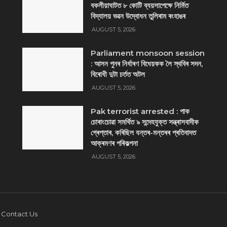
বকলীয়াঘাটত ৮ কোটি ব্যয়সাপেক্ষে নির্মিত
বিদ্যালয় ভৱন উদ্বোধন তুলিৰাম ৰংহাঙৰ
AUGUST 5, 2026
Parliament monsoon session
: আসন পুনৰ নিৰ্ধাৰণ বিধেয়কক লৈ স্থবিৰ সদন,
বিৰোধী দুটা চৰ্তত অটল
AUGUST 5, 2026
Pak terrorist arrested : পাক
চোৰাংচোৱা সমৰ্থিত ৯ সন্দেহযুক্ত সন্ত্ৰাসবাদীক
গ্ৰেপ্তাৰ, কৰিছিল যন্তৰ-মন্তৰৰ প্ৰতিবাদত
আক্ৰমণৰ পৰিকল্পনা
AUGUST 5, 2026
Contact Us