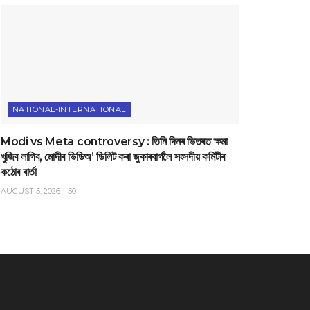
NATIONAL-INTERNATIONAL
Modi vs Meta controversy : তিনি দিনৰ ভিতৰত ক্ষমা
খুজিব লাগিব, মোদীৰ ভিডিঅ’ ডিলিট কৰা জুকাৰবাৰ্গলৈ সংসদীয় কমিটীৰ
কঠোৰ বাৰ্তা
AUGUST 5, 2026
50