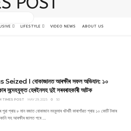
USIVE
LIFESTYLE
VIDEO NEWS
ABOUT US
Seized I বোকাজানত আৰক্ষীৰ সফল অভিযান: ১০
াৰ সন্দেহযুক্ত হেৰইনসহ দুই সৰবৰাহকাৰী আটক
M TIMES POST
MAY 29, 2025
0
50
ৰে পুৱা প্ৰায় ৮ মান বজাত বোকাজান মহকুমাৰ খটখটী কাৰাগাঁৱত প্ৰায় ১০ কোটি টকাৰ
ত কানি সহ আৰক্ষীৰ জালত পৰে ...